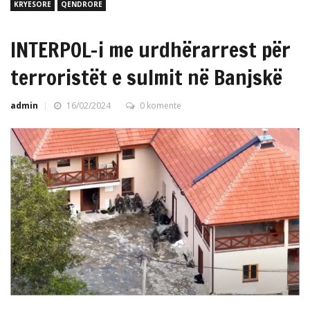
KRYESORE
QENDRORE
INTERPOL-i me urdhërarrest për
terroristët e sulmit në Banjskë
admin
16/02/2024
0 komente