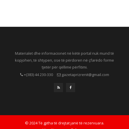
Materialet dhe informacionet në këtë portal nuk mund të
kopjohen, të shtypen, ose të përdoren në çfarëdo forme
tjetër për qëllime përfitimi.
+(383) 44 230-330
gazetaprizrenit@gmail.com
© 2024 Të gjitha të drejtat janë të rezervuara.