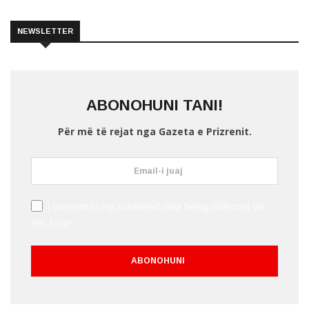
NEWSLETTER
ABONOHUNI TANI!
Për më të rejat nga Gazeta e Prizrenit.
I consent to my submitted data being collected via
this form*