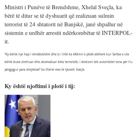
Ministri i Punëve të Brendshme, Xhelal Sveçla, ka
bërë të ditur se të dyshuarit që realizuan sulmin
terrorist të 24 shtatorit në Banjskë, janë shpallur në
sistemin e urdhër arrestit ndërkombëtar të INTERPOL-
it.
“Ky është një hap i rëndësishëm dhe si i tillë ka efektin e plotë atëherë kur Serbia e cila
është duke strehuar dhe akomoduar këta terroristë, i dorëzon tek autoritetet tona për t’u
përgjigjur para drejtësisë” ka thënë mes të tjerash Sveçla.
Ky është njoftimi i plotë i tij: