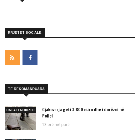
RRJETET SOCIALE
TË REKOMANDUARA
Gjakovarja geti 3,800 euro dhe i dorëzoi në
UNCATEGORIZED
Polici
13 orë më parë