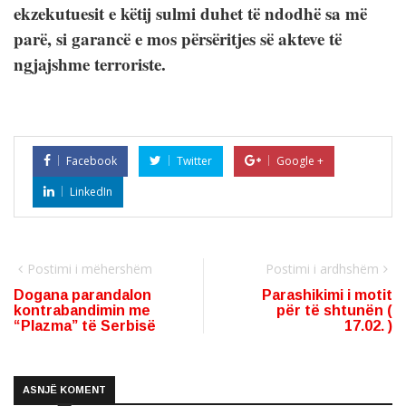
ekzekutuesit e këtij sulmi duhet të ndodhë sa më
parë, si garancë e mos përsëritjes së akteve të
ngjajshme terroriste.
Facebook
Twitter
Google +
LinkedIn
Postimi i mëhershëm
Postimi i ardhshëm
Dogana parandalon
Parashikimi i motit
kontrabandimin me
për të shtunën (
“Plazma” të Serbisë
17.02. )
ASNJË KOMENT