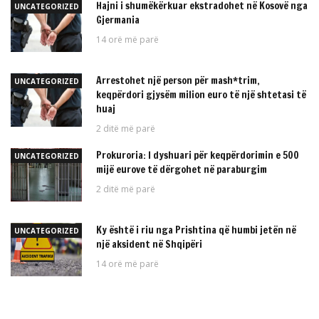
Hajni i shumëkërkuar ekstradohet në Kosovë nga
UNCATEGORIZED
Gjermania
14 orë më parë
Arrestohet një person për mash*trim,
UNCATEGORIZED
keqpërdori gjysëm milion euro të një shtetasi të
huaj
2 ditë më parë
Prokuroria: I dyshuari për keqpërdorimin e 500
UNCATEGORIZED
mijë eurove të dërgohet në paraburgim
2 ditë më parë
Ky është i riu nga Prishtina që humbi jetën në
UNCATEGORIZED
një aksident në Shqipëri
14 orë më parë