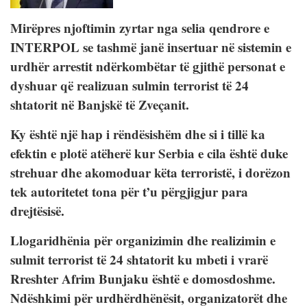
Mirëpres njoftimin zyrtar nga selia qendrore e
INTERPOL se tashmë janë insertuar në sistemin e
urdhër arrestit ndërkombëtar të gjithë personat e
dyshuar që realizuan sulmin terrorist të 24
shtatorit në Banjskë të Zveçanit.
Ky është një hap i rëndësishëm dhe si i tillë ka
efektin e plotë atëherë kur Serbia e cila është duke
strehuar dhe akomoduar këta terroristë, i dorëzon
tek autoritetet tona për t’u përgjigjur para
drejtësisë.
Llogaridhënia për organizimin dhe realizimin e
sulmit terrorist të 24 shtatorit ku mbeti i vrarë
Rreshter Afrim Bunjaku është e domosdoshme.
Ndëshkimi për urdhërdhënësit, organizatorët dhe