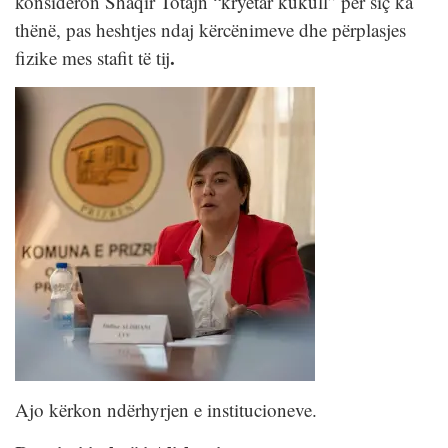
konsideron Shaqir Totajn “kryetar kukull” për siç ka
thënë, pas heshtjes ndaj kërcënimeve dhe përplasjes
.
fizike mes stafit të tij
Ajo kërkon ndërhyrjen e institucioneve.