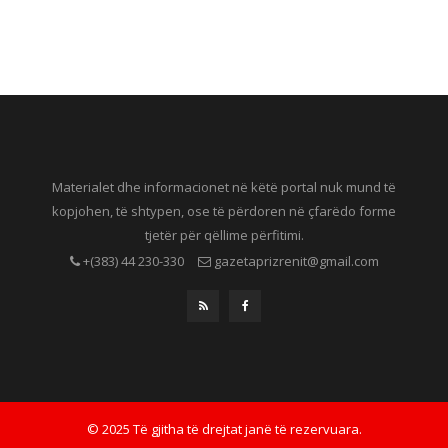
Materialet dhe informacionet në këtë portal nuk mund të
kopjohen, të shtypen, ose të përdoren në çfarëdo forme
tjetër për qëllime përfitimi.
+(383) 44 230-330
gazetaprizrenit@gmail.com
© 2025 Të gjitha të drejtat janë të rezervuara.