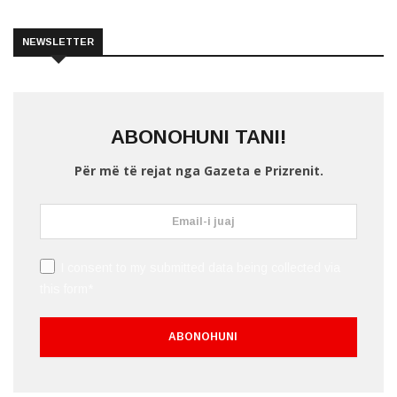
NEWSLETTER
ABONOHUNI TANI!
Për më të rejat nga Gazeta e Prizrenit.
I consent to my submitted data being collected via
this form*