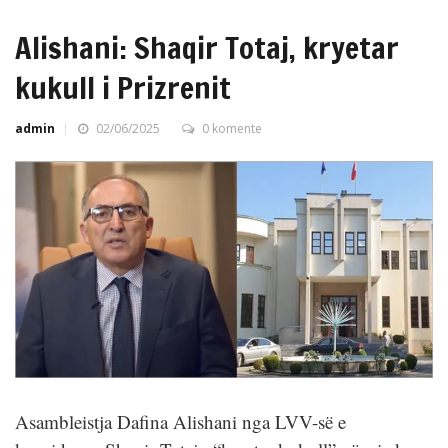
Alishani: Shaqir Totaj, kryetar
kukull i Prizrenit
admin
02/06/2025
0 komente
Asambleistja Dafina Alishani nga LVV-së e