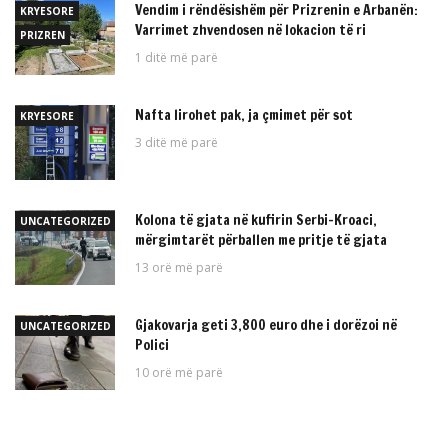
Vendim i rëndësishëm për Prizrenin e Arbanën:
KRYESORE
Varrimet zhvendosen në lokacion të ri
PRIZREN
1 ditë më parë
Nafta lirohet pak, ja çmimet për sot
KRYESORE
3 ditë më parë
Kolona të gjata në kufirin Serbi–Kroaci,
UNCATEGORIZED
mërgimtarët përballen me pritje të gjata
13 orë më parë
Gjakovarja geti 3,800 euro dhe i dorëzoi në
UNCATEGORIZED
Polici
10 orë më parë