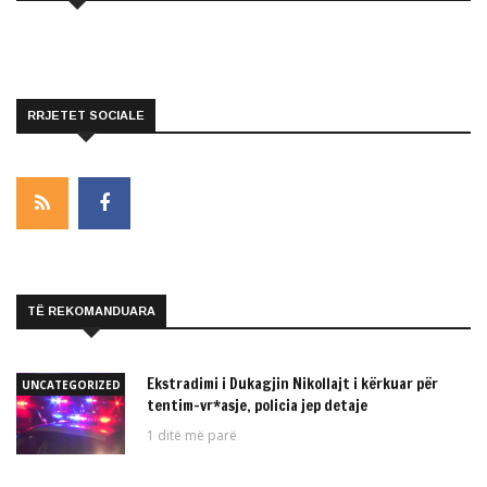
RRJETET SOCIALE
TË REKOMANDUARA
Ekstradimi i Dukagjin Nikollajt i kërkuar për
UNCATEGORIZED
tentim-vr*asje, policia jep detaje
1 ditë më parë