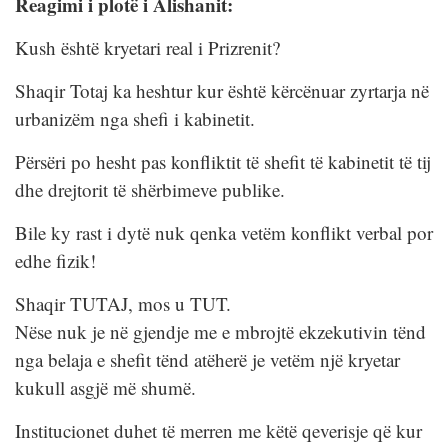
Reagimi i plotë i Alishanit:
Kush është kryetari real i Prizrenit?
Shaqir Totaj ka heshtur kur është kërcënuar zyrtarja në
urbanizëm nga shefi i kabinetit.
Përsëri po hesht pas konfliktit të shefit të kabinetit të tij
dhe drejtorit të shërbimeve publike.
Bile ky rast i dytë nuk qenka vetëm konflikt verbal por
edhe fizik!
Shaqir TUTAJ, mos u TUT.
Nëse nuk je në gjendje me e mbrojtë ekzekutivin tënd
nga belaja e shefit tënd atëherë je vetëm një kryetar
kukull asgjë më shumë.
Institucionet duhet të merren me këtë qeverisje që kur