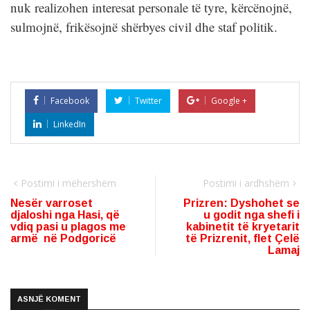
nuk realizohen interesat personale të tyre, kërcënojnë,
sulmojnë, frikësojnë shërbyes civil dhe staf politik.
Facebook
Twitter
Google +
LinkedIn
Postimi i mëhershëm
Postimi i ardhshëm
Nesër varroset
Prizren: Dyshohet se
djaloshi nga Hasi, që
u godit nga shefi i
vdiq pasi u plagos me
kabinetit të kryetarit
armë në Podgoricë
të Prizrenit, flet Çelë
Lamaj
ASNJË KOMENT