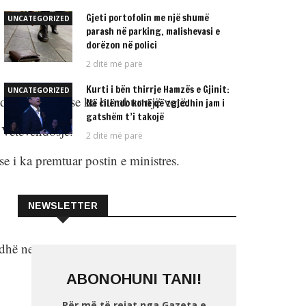
Gjeti portofolin me një shumë
UNCATEGORIZED
parash në parking, malishevasi e
dorëzon në polici
2 ditë më parë
Kurti i bën thirrje Hamzës e Gjinit:
UNCATEGORIZED
jedhjeve duket se ka humbur një votë.
Në cilëndo kohë që zgjedhin jam i
gatshëm t’i takojë
 Vetëvendosje.
2 ditë më parë
se i ka premtuar postin e ministres.
NEWSLETTER
dhë nesër kryeparlamentarin e ri
ABONOHUNI TANI!
Për më të rejat nga Gazeta e