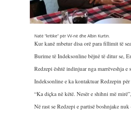
Natë “kritike” për VV-në dhe Albin Kurtin.
Kur kanë mbetur disa orë para fillimit të se
Burime të Indeksonline bëjnë të ditur se, 
Redzepi është indinjuar nga marrëveshja e so
Indeksonline e ka kontaktuar Redzepin për 
“Ka diçka në këtë. Nesër e shihni më mirë”,
Në rast se Redzepi e partisë boshnjake nuk