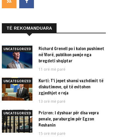
TË REKOMANDUARA
Richard Grenell po i kalon pushimet
UNCATEGORIZED
në Vlorë, publikon pamje nga
bregdeti shqiptar
11 orë më parë
Kurti: T’i jepet shansi vazhdimit të
UNCATEGORIZED
diskutimeve, që të evitohen
zgjedhjet e reja
13 orë më parë
Prizren: I dyshuar për disa vepra
UNCATEGORIZED
penale, paraburgim për Egzon
Reshanin
15 orë më parë