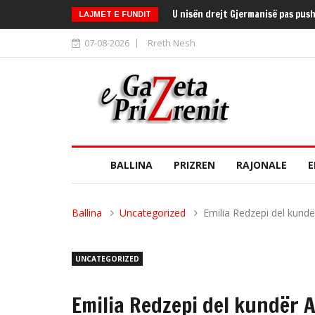
U nisën drejt Gjermanisë pas pus
LAJMET E FUNDIT
07-08-2026
Rreth Nesh
BALLINA
PRIZREN
RAJONALE
E
Ballina
Uncategorized
Emilia Redzepi del kundë
UNCATEGORIZED
Emilia Redzepi del kundër 