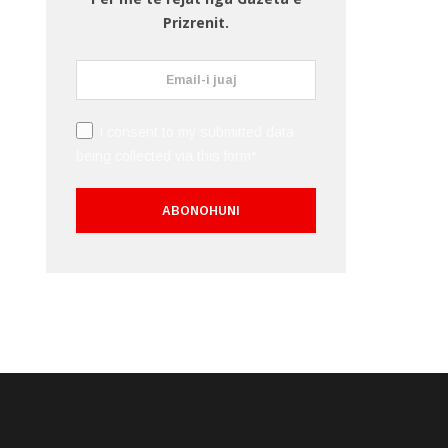
Prizrenit.
I consent to my submitted data
being collected via this form*