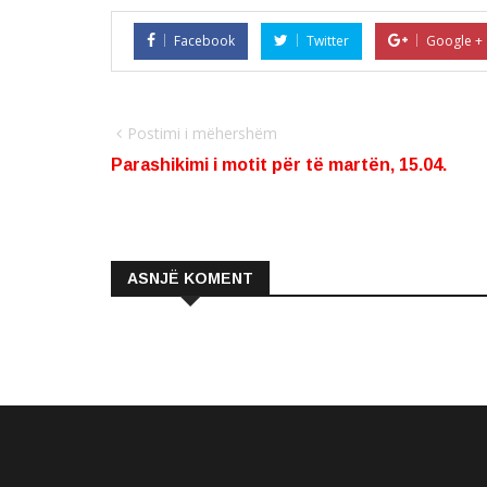
Facebook
Twitter
Google +
Postimi i mëhershëm
Parashikimi i motit për të martën, 15.04.
ASNJË KOMENT