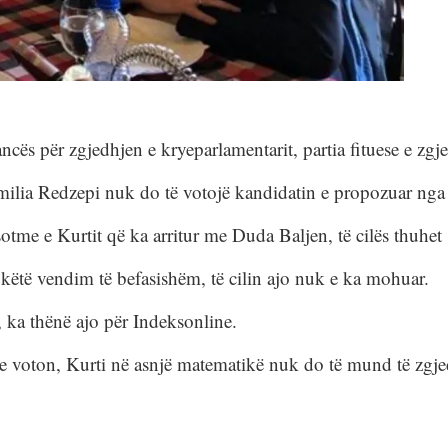
ancës për zgjedhjen e kryeparlamentarit, partia fituese e zg
Emilia Redzepi nuk do të votojë kandidatin e propozuar nga
tme e Kurtit që ka arritur me Duda Baljen, të cilës thuhet 
këtë vendim të befasishëm, të cilin ajo nuk e ka mohuar.
 ka thënë ajo për Indeksonline.
 e voton, Kurti në asnjë matematikë nuk do të mund të zgje