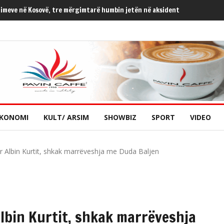
himeve në Kosovë, tre mërgimtarë humbin jetën në aksident
KONOMI
KULT/ ARSIM
SHOWBIZ
SPORT
VIDEO
r Albin Kurtit, shkak marrëveshja me Duda Baljen
Albin Kurtit, shkak marrëveshja