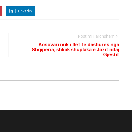
LinkedIn
Postimi i ardhshëm
Kosovari nuk i flet të dashurës nga
Shqipëria, shkak shuplaka e Jozit ndaj
Gjestit