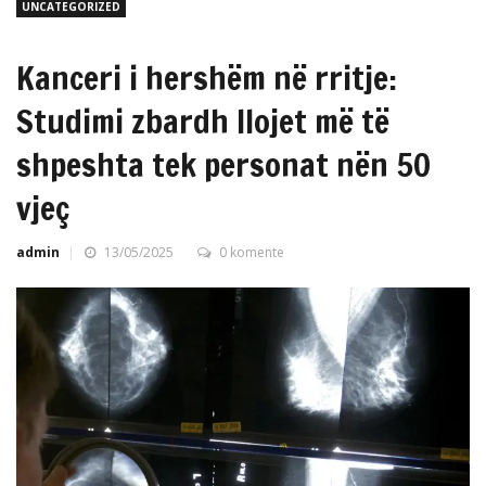
UNCATEGORIZED
Kanceri i hershëm në rritje:
Studimi zbardh llojet më të
shpeshta tek personat nën 50
vjeç
admin
13/05/2025
0 komente