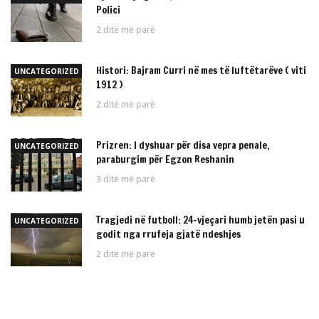
Polici
2 ditë më parë
Histori: Bajram Curri në mes të luftëtarëve ( viti
UNCATEGORIZED
1912 )
2 ditë më parë
Prizren: I dyshuar për disa vepra penale,
UNCATEGORIZED
paraburgim për Egzon Reshanin
3 ditë më parë
Tragjedi në futboll: 24-vjeçari humb jetën pasi u
UNCATEGORIZED
godit nga rrufeja gjatë ndeshjes
2 ditë më parë