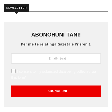
NEWSLETTER
ABONOHUNI TANI!
Për më të rejat nga Gazeta e Prizrenit.
I consent to my submitted data being collected via
this form*