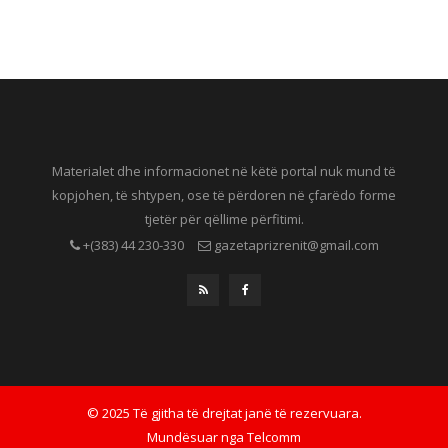
Materialet dhe informacionet në këtë portal nuk mund të
kopjohen, të shtypen, ose të përdoren në çfarëdo forme
tjetër për qëllime përfitimi.
+(383) 44 230-330
gazetaprizrenit@gmail.com
© 2025 Të gjitha të drejtat janë të rezervuara.
Mundësuar nga
Telcomm