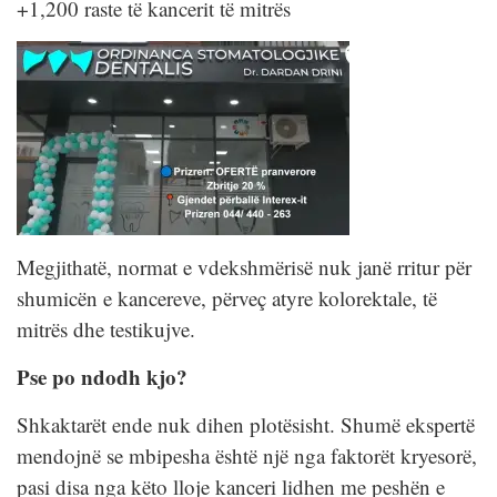
+1,200 raste të kancerit të mitrës
Megjithatë, normat e vdekshmërisë nuk janë rritur për
shumicën e kancereve, përveç atyre kolorektale, të
mitrës dhe testikujve.
Pse po ndodh kjo?
Shkaktarët ende nuk dihen plotësisht. Shumë ekspertë
mendojnë se mbipesha është një nga faktorët kryesorë,
pasi disa nga këto lloje kanceri lidhen me peshën e