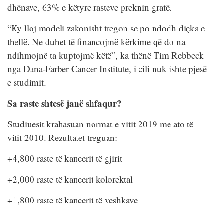
dhënave, 63% e këtyre rasteve preknin gratë.
“Ky lloj modeli zakonisht tregon se po ndodh diçka e
thellë. Ne duhet të financojmë kërkime që do na
ndihmojnë ta kuptojmë këtë”, ka thënë Tim Rebbeck
nga Dana-Farber Cancer Institute, i cili nuk ishte pjesë
e studimit.
Sa raste shtesë janë shfaqur?
Studiuesit krahasuan normat e vitit 2019 me ato të
vitit 2010. Rezultatet treguan:
+4,800 raste të kancerit të gjirit
+2,000 raste të kancerit kolorektal
+1,800 raste të kancerit të veshkave