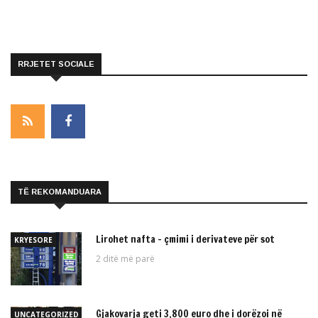
RRJETET SOCIALE
TË REKOMANDUARA
Lirohet nafta – çmimi i derivateve për sot
KRYESORE
2 ditë më parë
Gjakovarja geti 3,800 euro dhe i dorëzoi në
UNCATEGORIZED