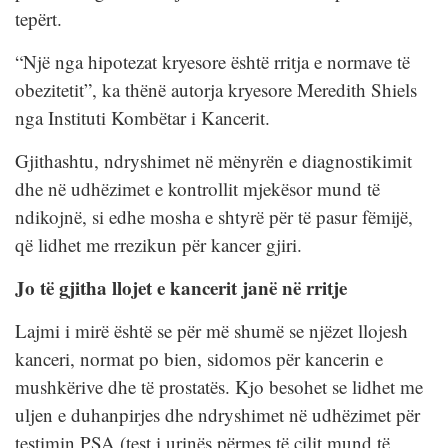
tepërt.
“Një nga hipotezat kryesore është rritja e normave të
obezitetit”, ka thënë autorja kryesore Meredith Shiels
nga Instituti Kombëtar i Kancerit.
Gjithashtu, ndryshimet në mënyrën e diagnostikimit
dhe në udhëzimet e kontrollit mjekësor mund të
ndikojnë, si edhe mosha e shtyrë për të pasur fëmijë,
që lidhet me rrezikun për kancer gjiri.
Jo të gjitha llojet e kancerit janë në rritje
Lajmi i mirë është se për më shumë se njëzet llojesh
kanceri, normat po bien, sidomos për kancerin e
mushkërive dhe të prostatës. Kjo besohet se lidhet me
uljen e duhanpirjes dhe ndryshimet në udhëzimet për
testimin PSA (test i urinës përmes të cilit mund të