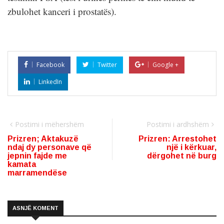
zbulohet kanceri i prostatës).
Facebook
Twitter
Google +
LinkedIn
Postimi i mëhershëm
Postimi i ardhshëm
Prizren; Aktakuzë
Prizren: Arrestohet
ndaj dy personave që
një i kërkuar,
jepnin fajde me
dërgohet në burg
kamata
marramendëse
ASNJË KOMENT