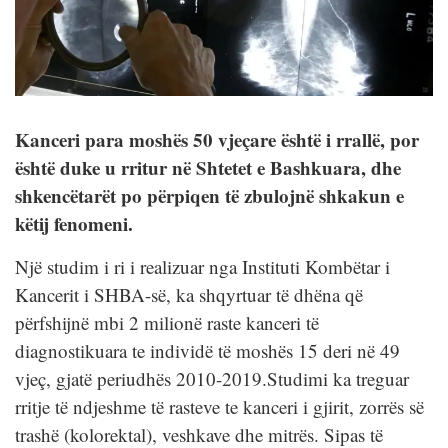
Kanceri para moshës 50 vjeçare është i rrallë, por
është duke u rritur në Shtetet e Bashkuara, dhe
shkencëtarët po përpiqen të zbulojnë shkakun e
këtij fenomeni.
Një studim i ri i realizuar nga Instituti Kombëtar i
Kancerit i SHBA-së, ka shqyrtuar të dhëna që
përfshijnë mbi 2 milionë raste kanceri të
diagnostikuara te individë të moshës 15 deri në 49
vjeç, gjatë periudhës 2010-2019.Studimi ka treguar
rritje të ndjeshme të rasteve te kanceri i gjirit, zorrës së
trashë (kolorektal), veshkave dhe mitrës. Sipas të