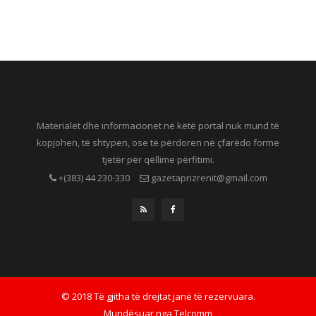
Materialet dhe informacionet në këtë portal nuk mund të
kopjohen, të shtypen, ose të përdoren në çfarëdo forme
tjetër për qëllime përfitimi.
+(383) 44 230-330
gazetaprizrenit@gmail.com
© 2018 Të gjitha të drejtat janë të rezervuara.
Mundësuar nga
Telcomm