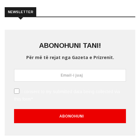
NEWSLETTER
ABONOHUNI TANI!
Për më të rejat nga Gazeta e Prizrenit.
I consent to my submitted data being collected via
this form*