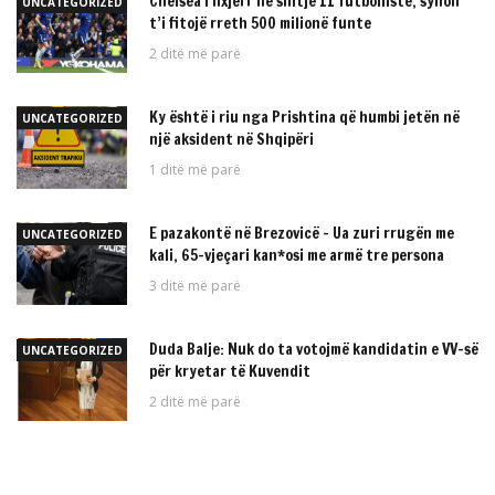
Chelsea i nxjerr në shitje 11 futbollistë, synon
UNCATEGORIZED
t’i fitojë rreth 500 milionë funte
2 ditë më parë
Ky është i riu nga Prishtina që humbi jetën në
UNCATEGORIZED
një aksident në Shqipëri
1 ditë më parë
E pazakontë në Brezovicë – Ua zuri rrugën me
UNCATEGORIZED
kali, 65-vjeçari kan*osi me armë tre persona
3 ditë më parë
Duda Balje: Nuk do ta votojmë kandidatin e VV-së
UNCATEGORIZED
për kryetar të Kuvendit
2 ditë më parë