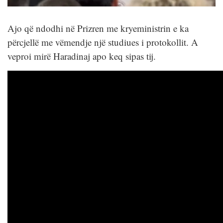
Ajo që ndodhi në Prizren me kryeministrin e ka
përcjellë me vëmendje një studiues i protokollit. A
veproi mirë Haradinaj apo keq sipas tij.