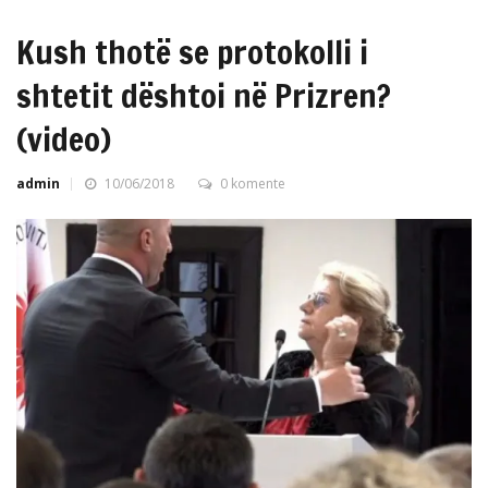
Kush thotë se protokolli i
shtetit dështoi në Prizren?
(video)
admin
10/06/2018
0 komente