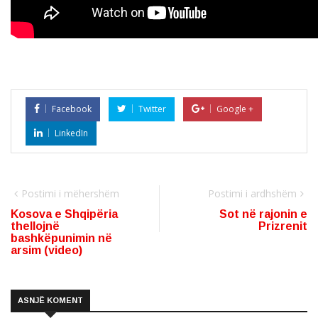
Facebook
Twitter
Google +
LinkedIn
Postimi i mëhershëm
Postimi i ardhshëm
Kosova e Shqipëria
Sot në rajonin e
thellojnë
Prizrenit
bashkëpunimin në
arsim (video)
ASNJË KOMENT