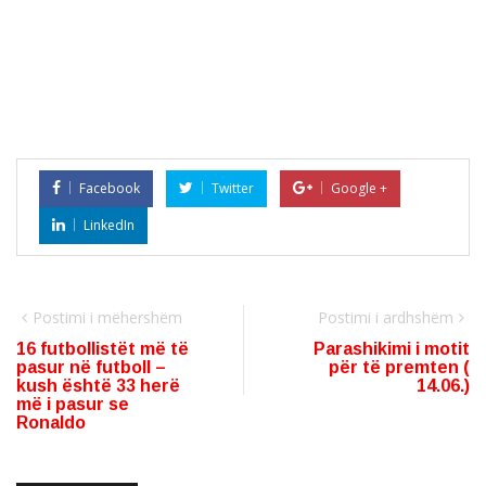
Facebook
Twitter
Google +
LinkedIn
Postimi i mëhershëm
Postimi i ardhshëm
16 futbollistët më të
Parashikimi i motit
pasur në futboll –
për të premten (
kush është 33 herë
14.06.)
më i pasur se
Ronaldo