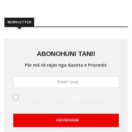
NEWSLETTER
ABONOHUNI TANI!
Për më të rejat nga Gazeta e Prizrenit.
I consent to my submitted data being collected via
this form*