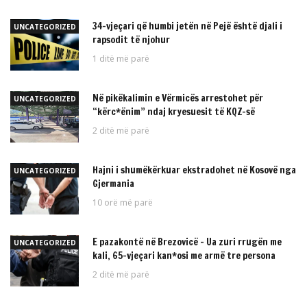
34-vjeçari që humbi jetën në Pejë është djali i
UNCATEGORIZED
rapsodit të njohur
1 ditë më parë
Në pikëkalimin e Vërmicës arrestohet për
UNCATEGORIZED
“kërc*ënim” ndaj kryesuesit të KQZ-së
2 ditë më parë
Hajni i shumëkërkuar ekstradohet në Kosovë nga
UNCATEGORIZED
Gjermania
10 orë më parë
E pazakontë në Brezovicë – Ua zuri rrugën me
UNCATEGORIZED
kali, 65-vjeçari kan*osi me armë tre persona
2 ditë më parë