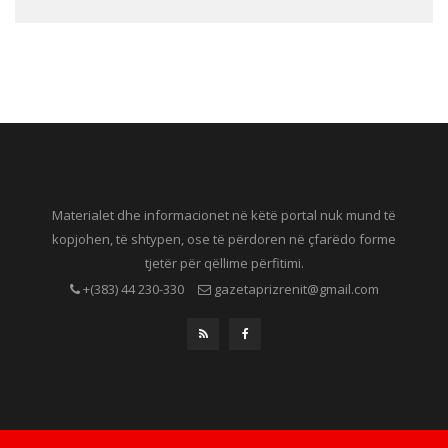
Materialet dhe informacionet në këtë portal nuk mund të
kopjohen, të shtypen, ose të përdoren në çfarëdo forme
tjetër për qëllime përfitimi.
+(383) 44 230-330
gazetaprizrenit@gmail.com