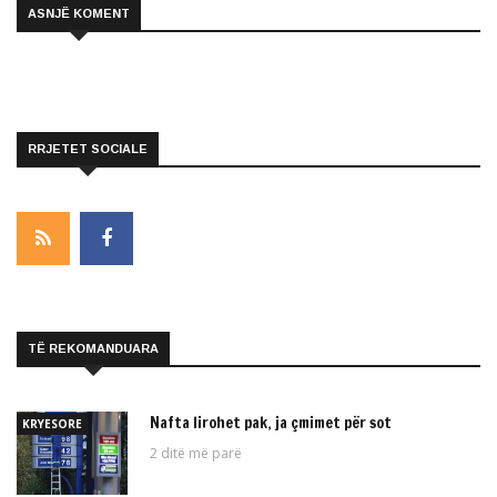
ASNJË KOMENT
RRJETET SOCIALE
TË REKOMANDUARA
Nafta lirohet pak, ja çmimet për sot
KRYESORE
2 ditë më parë