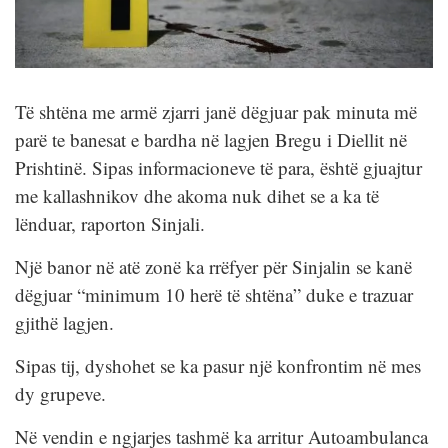
Të shtëna me armë zjarri janë dëgjuar pak minuta më
parë te banesat e bardha në lagjen Bregu i Diellit në
Prishtinë. Sipas informacioneve të para, është gjuajtur
me kallashnikov dhe akoma nuk dihet se a ka të
lënduar, raporton Sinjali.
Një banor në atë zonë ka rrëfyer për Sinjalin se kanë
dëgjuar “minimum 10 herë të shtëna” duke e trazuar
gjithë lagjen.
Sipas tij, dyshohet se ka pasur një konfrontim në mes
dy grupeve.
Në vendin e ngjarjes tashmë ka arritur Autoambulanca