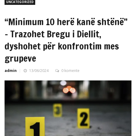
UNCATEGORIZED
“Minimum 10 herë kanë shtënë”
– Trazohet Bregu i Diellit,
dyshohet për konfrontim mes
grupeve
admin
13/06/2024
0 komente