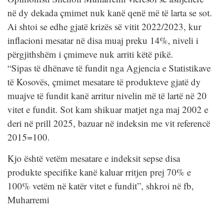
në dy dekada çmimet nuk kanë qenë më të larta se sot.
Ai shtoi se edhe gjatë krizës së vitit 2022/2023, kur
inflacioni mesatar në disa muaj preku 14%, niveli i
përgjithshëm i çmimeve nuk arriti këtë pikë.
“Sipas të dhënave të fundit nga Agjencia e Statistikave
të Kosovës, çmimet mesatare të produkteve gjatë dy
muajve të fundit kanë arritur nivelin më të lartë në 20
vitet e fundit. Sot kam shikuar matjet nga maj 2002 e
deri në prill 2025, bazuar në indeksin me vit referencë
2015=100.
Kjo është vetëm mesatare e indeksit sepse disa
produkte specifike kanë kaluar rritjen prej 70% e
100% vetëm në katër vitet e fundit”, shkroi në fb,
Muharremi