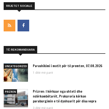
RRJETET SOCIALE
TË REKOMANDUARA
Parashikimi i motit për të premten, 07.08.2026
UNCATEGORIZED
1 ditë më parë
Prizren: I kërkuar nga shteti dhe
PRIZREN
ndërkombëtarët, Prokuroria kërkon
paraburgimin e të dyshuarit për disa vepra
3 ditë më parë