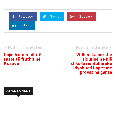
Facebook
Twitter
Google +
LinkedIn
Postimi i mëhershëm
Postimi i ardhshëm
Lajmërohen nëntë
Vidhen kamerat e
raste të fruthit në
sigurisë në një
Kosovë
shkollë në Suharekë
– I dyshuari kapet me
provat në çantë
ASNJË KOMENT