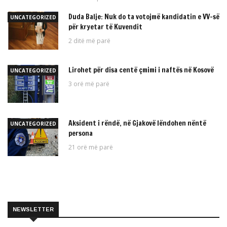
Duda Balje: Nuk do ta votojmë kandidatin e VV-së
UNCATEGORIZED
për kryetar të Kuvendit
2 ditë më parë
Lirohet për disa centë çmimi i naftës në Kosovë
UNCATEGORIZED
3 orë më parë
Aksident i rëndë, në Gjakovë lëndohen nëntë
UNCATEGORIZED
persona
21 orë më parë
NEWSLETTER