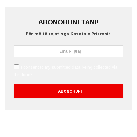
ABONOHUNI TANI!
Për më të rejat nga Gazeta e Prizrenit.
I consent to my submitted data being collected via
this form*