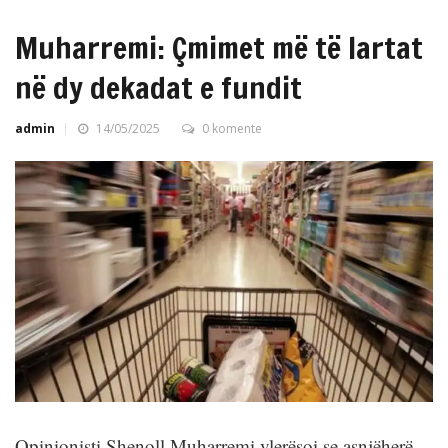
Muharremi: Çmimet më të lartat
në dy dekadat e fundit
admin
14/05/2025
0 komente
Opinionisti Shenoll Muharremi vlerësoi se asnjëherë