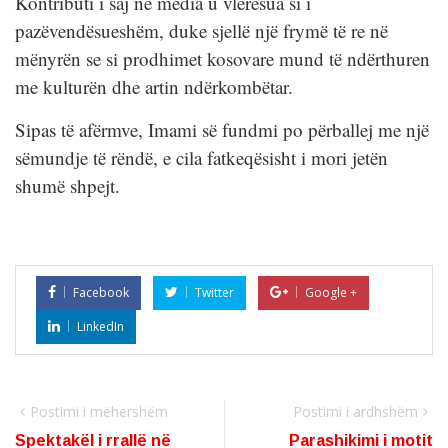
Kontributi i saj në media u vlerësua si i
pazëvendësueshëm, duke sjellë një frymë të re në
mënyrën se si prodhimet kosovare mund të ndërthuren
me kulturën dhe artin ndërkombëtar.
Sipas të afërmve, Imami së fundmi po përballej me një
sëmundje të rëndë, e cila fatkeqësisht i mori jetën
shumë shpejt.
Facebook
Twitter
Google +
LinkedIn
Postimi i mëhershëm
Postimi i ardhshëm
Spektakël i rrallë në
Parashikimi i motit