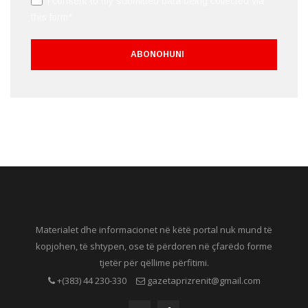
I consent to my submitted data being collected via
this form*
Materialet dhe informacionet në këtë portal nuk mund të
kopjohen, të shtypen, ose të përdoren në çfarëdo forme
tjetër për qëllime përfitimi.
+(383) 44 230-330
gazetaprizrenit@gmail.com