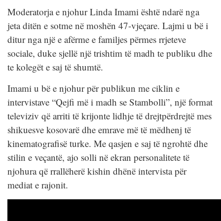
Moderatorja e njohur Linda Imami është ndarë nga
jeta ditën e sotme në moshën 47-vjeçare. Lajmi u bë i
ditur nga një e afërme e familjes përmes rrjeteve
sociale, duke sjellë një trishtim të madh te publiku dhe
te kolegët e saj të shumtë.
Imami u bë e njohur për publikun me ciklin e
intervistave “Qejfi më i madh se Stambolli”, një format
televiziv që arriti të krijonte lidhje të drejtpërdrejtë mes
shikuesve kosovarë dhe emrave më të mëdhenj të
kinematografisë turke. Me qasjen e saj të ngrohtë dhe
stilin e veçantë, ajo solli në ekran personalitete të
njohura që rrallëherë kishin dhënë intervista për
mediat e rajonit.