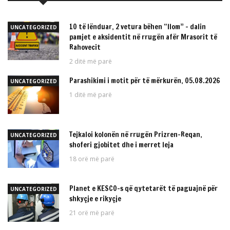
10 të lënduar, 2 vetura bëhen “llom” – dalin
UNCATEGORIZED
pamjet e aksidentit në rrugën afër Mrasorit të
Rahovecit
2 ditë më parë
Parashikimi i motit për të mërkurën, 05.08.2026
UNCATEGORIZED
1 ditë më parë
Tejkaloi kolonën në rrugën Prizren-Reqan,
UNCATEGORIZED
shoferi gjobitet dhe i merret leja
18 orë më parë
Planet e KESCO-s që qytetarët të paguajnë për
UNCATEGORIZED
shkyçje e rikyçje
21 orë më parë