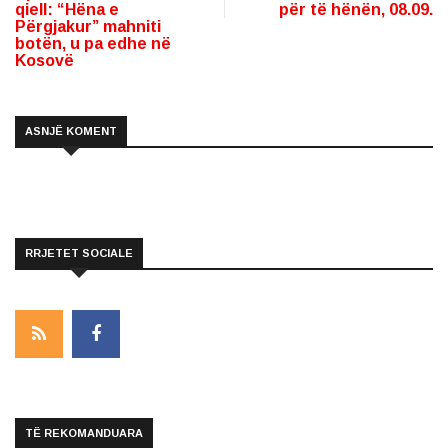
qiell: “Hëna e
për të hënën, 08.09.
Përgjakur” mahniti
botën, u pa edhe në
Kosovë
ASNJË KOMENT
RRJETET SOCIALE
TË REKOMANDUARA