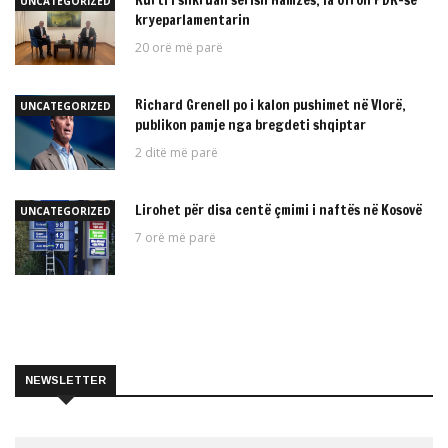
UNCATEGORIZED
kryeparlamentarin
20 orë më parë
Richard Grenell po i kalon pushimet në Vlorë,
UNCATEGORIZED
publikon pamje nga bregdeti shqiptar
2 ditë më parë
Lirohet për disa centë çmimi i naftës në Kosovë
UNCATEGORIZED
7 orë më parë
NEWSLETTER