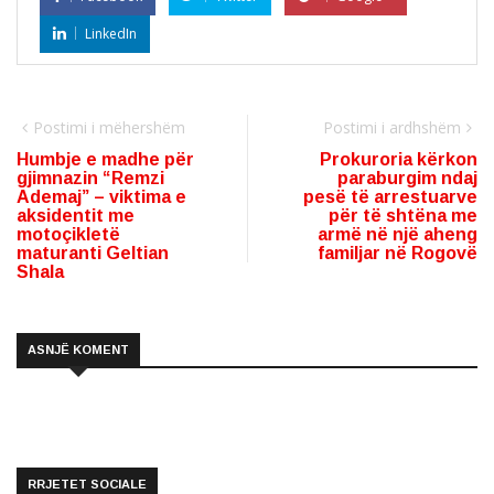
LinkedIn
Postimi i mëhershëm
Postimi i ardhshëm
Humbje e madhe për
Prokuroria kërkon
gjimnazin “Remzi
paraburgim ndaj
Ademaj” – viktima e
pesë të arrestuarve
aksidentit me
për të shtëna me
motoçikletë
armë në një aheng
maturanti Geltian
familjar në Rogovë
Shala
ASNJË KOMENT
RRJETET SOCIALE