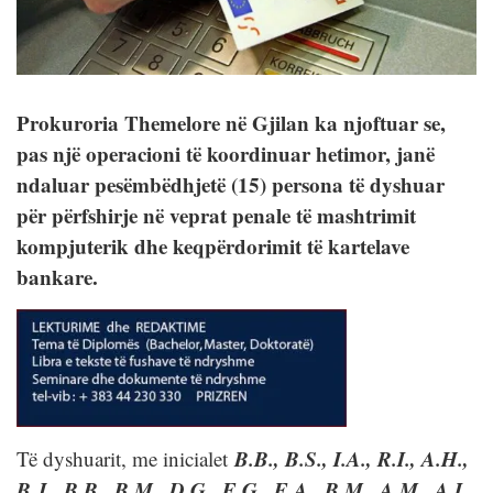
Prokuroria Themelore në Gjilan ka njoftuar se,
pas një operacioni të koordinuar hetimor, janë
ndaluar pesëmbëdhjetë (15) persona të dyshuar
për përfshirje në veprat penale të mashtrimit
kompjuterik dhe keqpërdorimit të kartelave
bankare.
B.B., B.S., I.A., R.I., A.H.,
Të dyshuarit, me inicialet
B.J., B.B., B.M., D.G., E.G., E.A., B.M., A.M., A.I.