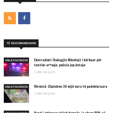
TË REKOMANDUARA
Ekstradimi i Dukagjin Nikollajt i kërkuar për
UNCATEGORIZED
tentim-vr*asje, policia jep detaje
2 ditë më parë
Vërmicë: Zbulohen 30 mijë euro të padeklaruara
UNCATEGORIZED
2 ditë më parë
Kurti i shkruan sërish Hamzës, ia ofron PDK-së