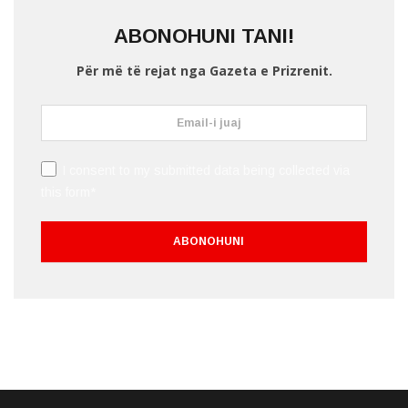
ABONOHUNI TANI!
Për më të rejat nga Gazeta e Prizrenit.
I consent to my submitted data being collected via
this form*