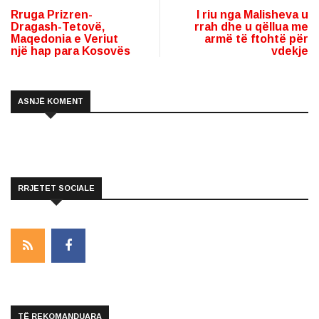
Rruga Prizren-
I riu nga Malisheva u
Dragash-Tetovë,
rrah dhe u qëllua me
Maqedonia e Veriut
armë të ftohtë për
një hap para Kosovës
vdekje
ASNJË KOMENT
RRJETET SOCIALE
TË REKOMANDUARA