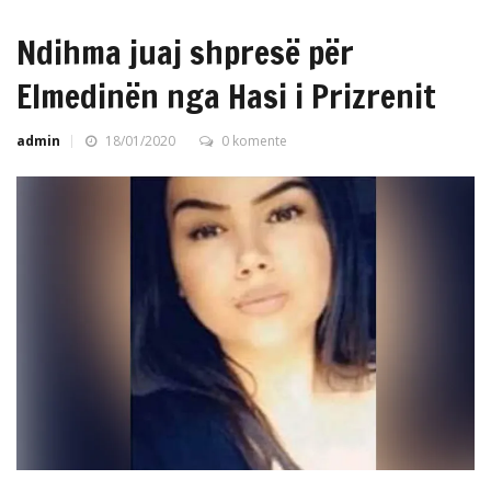
Ndihma juaj shpresë për
Elmedinën nga Hasi i Prizrenit
admin
18/01/2020
0 komente