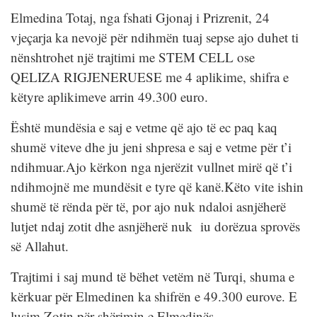
Elmedina Totaj, nga fshati Gjonaj i Prizrenit, 24
vjeçarja ka nevojë për ndihmën tuaj sepse ajo duhet ti
nënshtrohet një trajtimi me STEM CELL ose
QELIZA RIGJENERUESE me 4 aplikime, shifra e
këtyre aplikimeve arrin 49.300 euro.
Është mundësia e saj e vetme që ajo të ec paq kaq
shumë viteve dhe ju jeni shpresa e saj e vetme për t’i
ndihmuar.Ajo kërkon nga njerëzit vullnet mirë që t’i
ndihmojnë me mundësit e tyre që kanë.Këto vite ishin
shumë të rënda për të, por ajo nuk ndaloi asnjëherë
lutjet ndaj zotit dhe asnjëherë nuk iu dorëzua sprovës
së Allahut.
Trajtimi i saj mund të bëhet vetëm në Turqi, shuma e
kërkuar për Elmedinen ka shifrën e 49.300 eurove. E
lusim Zotin për shërimin e Elmedinës.