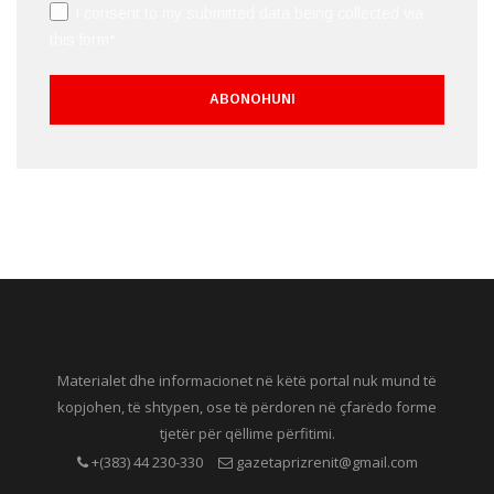
I consent to my submitted data being collected via
this form*
Materialet dhe informacionet në këtë portal nuk mund të
kopjohen, të shtypen, ose të përdoren në çfarëdo forme
tjetër për qëllime përfitimi.
+(383) 44 230-330
gazetaprizrenit@gmail.com