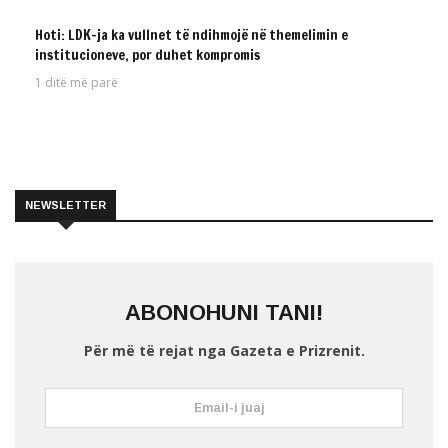
Hoti: LDK-ja ka vullnet të ndihmojë në themelimin e
UNCATEGORIZED
institucioneve, por duhet kompromis
1 ditë më parë
NEWSLETTER
ABONOHUNI TANI!
Për më të rejat nga Gazeta e Prizrenit.