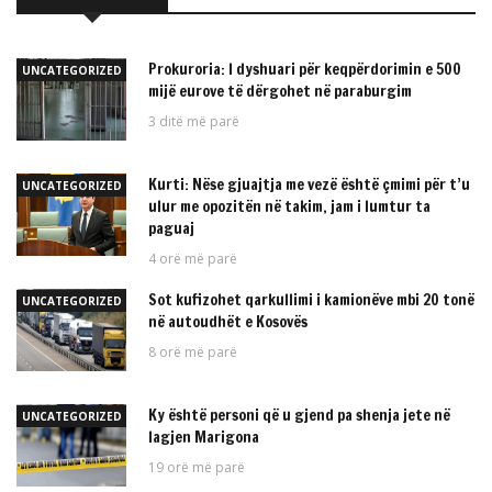
Prokuroria: I dyshuari për keqpërdorimin e 500
UNCATEGORIZED
mijë eurove të dërgohet në paraburgim
3 ditë më parë
Kurti: Nëse gjuajtja me vezë është çmimi për t’u
UNCATEGORIZED
ulur me opozitën në takim, jam i lumtur ta
paguaj
4 orë më parë
Sot kufizohet qarkullimi i kamionëve mbi 20 tonë
UNCATEGORIZED
në autoudhët e Kosovës
8 orë më parë
Ky është personi që u gjend pa shenja jete në
UNCATEGORIZED
lagjen Marigona
19 orë më parë