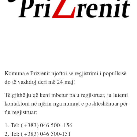
Komuna e Prizrenit njoftoi se regjistrimi i popullsisë
do të vazhdoj deri më 24 maj!
Të gjithë ju që keni mbetur pa u regjistruar, ju lutemi
kontaktoni në njërin nga numrat e poshtëshënuar për
t’u regjistruar:
1. Tel: ( +383) 046 500- 156
2. Tel: ( +383) 046 500-151