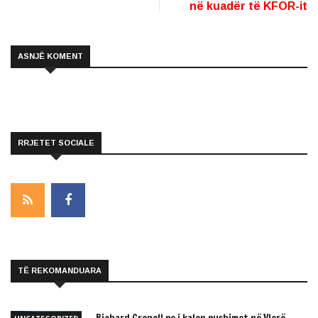
në kuadër të KFOR-it
ASNJË KOMENT
RRJETET SOCIALE
TË REKOMANDUARA