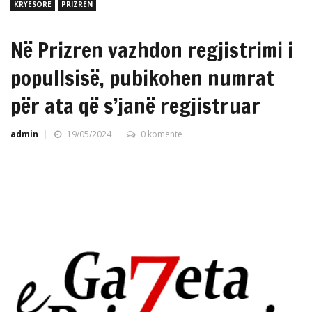
KRYESORE
PRIZREN
Në Prizren vazhdon regjistrimi i
popullsisë, pubikohen numrat
për ata që s’janë regjistruar
admin
19/05/2024
0 komente