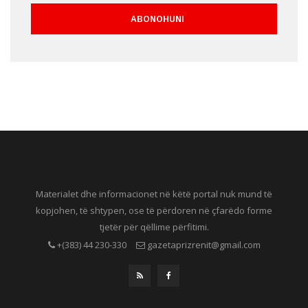
Materialet dhe informacionet në këtë portal nuk mund të
kopjohen, të shtypen, ose të përdoren në çfarëdo forme
tjetër për qëllime përfitimi.
+(383) 44 230-330
gazetaprizrenit@gmail.com