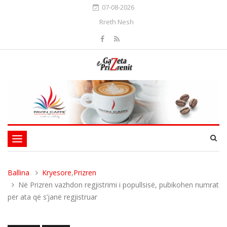
07-08-2026
Rreth Nesh
Toggle
navigation
Ballina
Kryesore
,
Prizren
Në Prizren vazhdon regjistrimi i popullsisë, pubikohen numrat
për ata që s’janë regjistruar