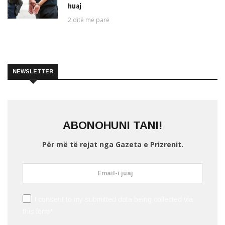
huaj
2 ditë më parë
NEWSLETTER
ABONOHUNI TANI!
Për më të rejat nga Gazeta e Prizrenit.
I consent to my submitted data being collected via
this form*