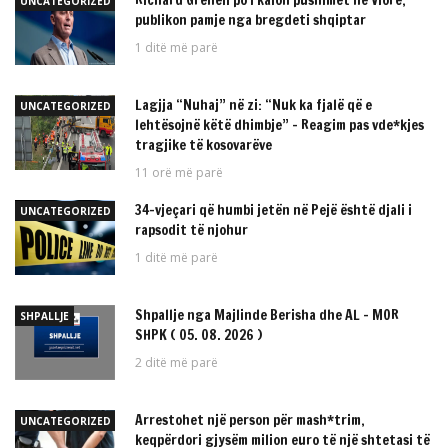
Richard Grenell po i kalon pushimet në Vlorë,
UNCATEGORIZED
publikon pamje nga bregdeti shqiptar
1 ditë më parë
Lagjja “Nuhaj” në zi: “Nuk ka fjalë që e
UNCATEGORIZED
lehtësojnë këtë dhimbje” – Reagim pas vde*kjes
tragjike të kosovarëve
11 orë më parë
34-vjeçari që humbi jetën në Pejë është djali i
UNCATEGORIZED
rapsodit të njohur
1 ditë më parë
Shpallje nga Majlinde Berisha dhe AL – MOR
SHPALLJE
SHPK ( 05. 08. 2026 )
2 ditë më parë
Arrestohet një person për mash*trim,
UNCATEGORIZED
keqpërdori gjysëm milion euro të një shtetasi të