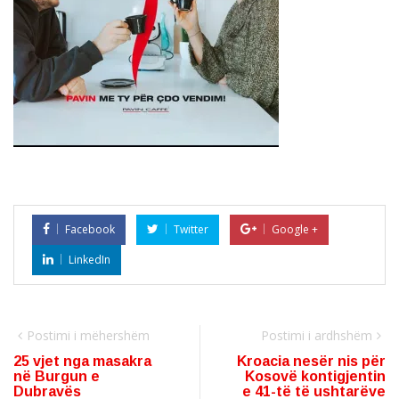
Facebook
Twitter
Google +
LinkedIn
Postimi i mëhershëm
Postimi i ardhshëm
25 vjet nga masakra
Kroacia nesër nis për
në Burgun e
Kosovë kontigjentin
Dubravës
e 41-të të ushtarëve