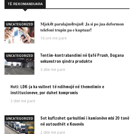
TË REKOMANDUARA
𝐌𝐣𝐞𝐤ë𝐭 𝐩𝐚𝐫𝐚𝐥𝐚𝐣𝐦ë𝐫𝐨𝐣𝐧ë: 𝐉𝐚 𝐬𝐢 𝐩𝐨 𝐣𝐮𝐚 𝐝𝐞𝐟𝐨𝐫𝐦𝐨𝐧
UNCATEGORIZED
𝐭𝐞𝐥𝐞𝐟𝐨𝐧𝐢 𝐭𝐫𝐮𝐩𝐢𝐧 𝐩𝐚 𝐞 𝐤𝐮𝐩𝐭𝐮𝐚𝐫!
16 orë më parë
Tentim-kontrabandimi në Qafë Prush, Dogana
UNCATEGORIZED
sekuestron qindra produkte
3 ditë më parë
Hoti: LDK-ja ka vullnet të ndihmojë në themelimin e
UNCATEGORIZED
institucioneve, por duhet kompromis
3 ditë më parë
Sot kufizohet qarkullimi i kamionëve mbi 20 tonë
UNCATEGORIZED
në autoudhët e Kosovës
2 ditë më parë