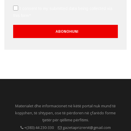
I consent to my submitted data being collected via
this form*
Materialet dhe informacionet në këtë portal nuk mund të
kopjohen, të shtypen, ose të përdoren në çfarëdo forme
tjetër për qëllime përfitimi.
+(383) 44 230-330
gazetaprizrenit@gmail.com