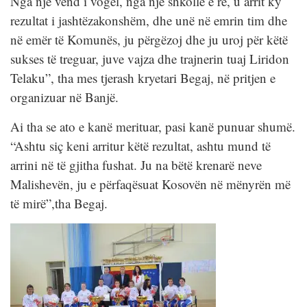
Nga një vend i vogël, nga një shkollë e re, u arrit ky
rezultat i jashtëzakonshëm, dhe unë në emrin tim dhe
në emër të Komunës, ju përgëzoj dhe ju uroj për këtë
sukses të treguar, juve vajza dhe trajnerin tuaj Liridon
Telaku”, tha mes tjerash kryetari Begaj, në pritjen e
organizuar në Banjë.
Ai tha se ato e kanë merituar, pasi kanë punuar shumë.
“Ashtu siç keni arritur këtë rezultat, ashtu mund të
arrini në të gjitha fushat. Ju na bëtë krenarë neve
Malishevën, ju e përfaqësuat Kosovën në mënyrën më
të mirë”,tha Begaj.