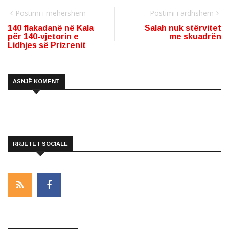
Postimi i mëhershëm
Postimi i ardhshëm
140 flakadanë në Kala
Salah nuk stërvitet
për 140-vjetorin e
me skuadrën
Lidhjes së Prizrenit
ASNJË KOMENT
RRJETET SOCIALE