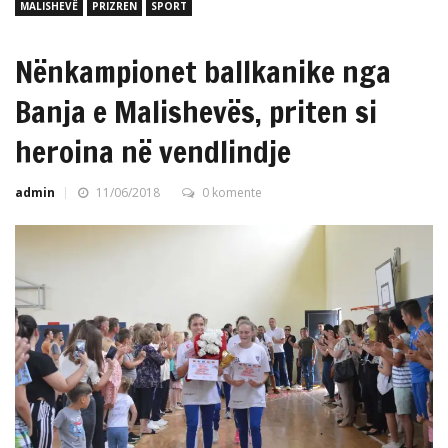
MALISHEVË
PRIZREN
SPORT
Nënkampionet ballkanike nga
Banja e Malishevës, priten si
heroina në vendlindje
admin
11/06/2018
0 komente