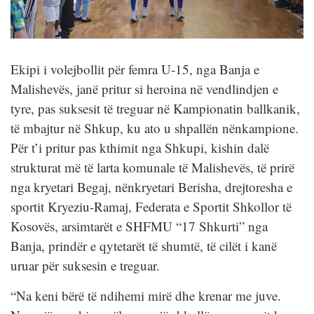
Ekipi i volejbollit për femra U-15, nga Banja e
Malishevës, janë pritur si heroina në vendlindjen e
tyre, pas suksesit të treguar në Kampionatin ballkanik,
të mbajtur në Shkup, ku ato u shpallën nënkampione.
Për t’i pritur pas kthimit nga Shkupi, kishin dalë
strukturat më të larta komunale të Malishevës, të prirë
nga kryetari Begaj, nënkryetari Berisha, drejtoresha e
sportit Kryeziu-Ramaj, Federata e Sportit Shkollor të
Kosovës, arsimtarët e SHFMU “17 Shkurti” nga
Banja, prindër e qytetarët të shumtë, të cilët i kanë
uruar për suksesin e treguar.
“Na keni bërë të ndihemi mirë dhe krenar me juve.