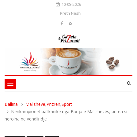
10-08-2026
Rreth Nesh
Toggle
navigation
Ballina
Malishevë
,
Prizren
,
Sport
Nënkampionet ballkanike nga Banja e Malishevës, priten si
heroina në vendlindje