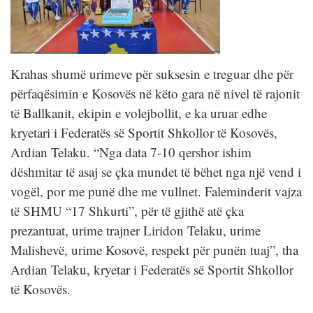
Krahas shumë urimeve për suksesin e treguar dhe për
përfaqësimin e Kosovës në këto gara në nivel të rajonit
të Ballkanit, ekipin e volejbollit, e ka uruar edhe
kryetari i Federatës së Sportit Shkollor të Kosovës,
Ardian Telaku. “Nga data 7-10 qershor ishim
dëshmitar të asaj se çka mundet të bëhet nga një vend i
vogël, por me punë dhe me vullnet. Faleminderit vajza
të SHMU “17 Shkurti”, për të gjithë atë çka
prezantuat, urime trajner Liridon Telaku, urime
Malishevë, urime Kosovë, respekt për punën tuaj”, tha
Ardian Telaku, kryetar i Federatës së Sportit Shkollor
të Kosovës.