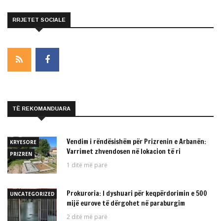
RRJETET SOCIALE
TË REKOMANDUARA
Vendim i rëndësishëm për Prizrenin e Arbanën:
KRYESORE
Varrimet zhvendosen në lokacion të ri
PRIZREN
1 ditë më parë
Prokuroria: I dyshuari për keqpërdorimin e 500
UNCATEGORIZED
mijë eurove të dërgohet në paraburgim
2 ditë më parë