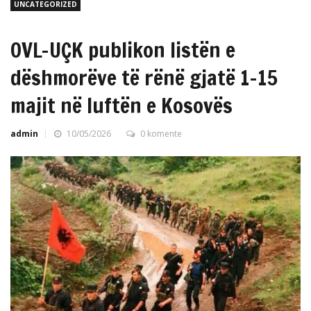
UNCATEGORIZED
OVL-UÇK publikon listën e
dëshmorëve të rënë gjatë 1–15
majit në luftën e Kosovës
admin
10/05/2026
0 komente