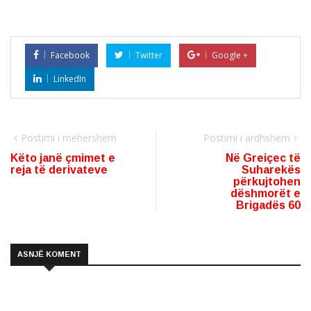
Facebook
Twitter
Google +
LinkedIn
Postimi i mëhershëm
Postimi i ardhshëm
Këto janë çmimet e
Në Greiçec të
reja të derivateve
Suharekës
përkujtohen
dëshmorët e
Brigadës 60
ASNJË KOMENT