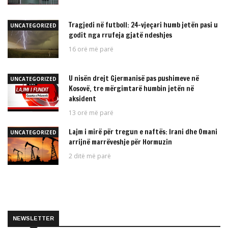
Tragjedi në futboll: 24-vjeçari humb jetën pasi u
UNCATEGORIZED
godit nga rrufeja gjatë ndeshjes
16 orë më parë
U nisën drejt Gjermanisë pas pushimeve në
UNCATEGORIZED
Kosovë, tre mërgimtarë humbin jetën në
aksident
13 orë më parë
Lajm i mirë për tregun e naftës: Irani dhe Omani
UNCATEGORIZED
arrijnë marrëveshje për Hormuzin
2 ditë më parë
NEWSLETTER