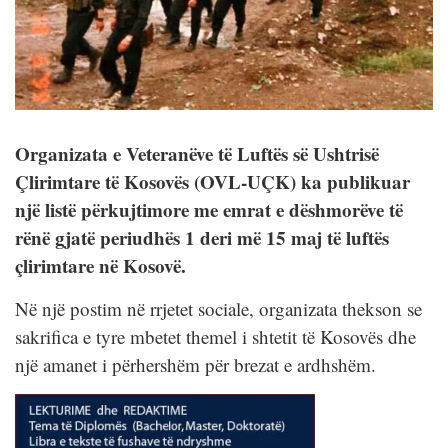
Organizata e Veteranëve të Luftës së Ushtrisë
Çlirimtare të Kosovës (OVL-UÇK) ka publikuar
një listë përkujtimore me emrat e dëshmorëve të
rënë gjatë periudhës 1 deri më 15 maj të luftës
çlirimtare në Kosovë.
Në një postim në rrjetet sociale, organizata thekson se
sakrifica e tyre mbetet themel i shtetit të Kosovës dhe
një amanet i përhershëm për brezat e ardhshëm.