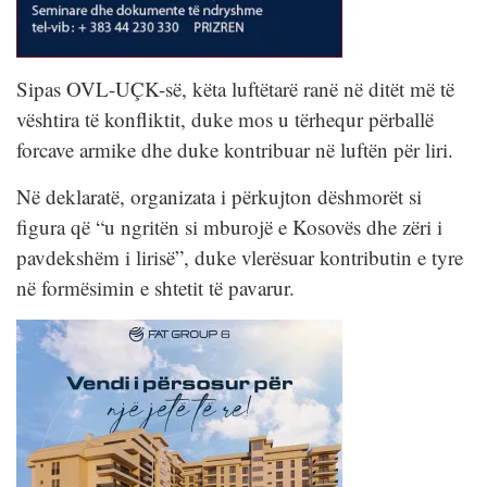
Sipas OVL-UÇK-së, këta luftëtarë ranë në ditët më të
vështira të konfliktit, duke mos u tërhequr përballë
forcave armike dhe duke kontribuar në luftën për liri.
Në deklaratë, organizata i përkujton dëshmorët si
figura që “u ngritën si mburojë e Kosovës dhe zëri i
pavdekshëm i lirisë”, duke vlerësuar kontributin e tyre
në formësimin e shtetit të pavarur.