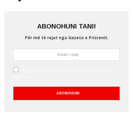
ABONOHUNI TANI!
Për më të rejat nga Gazeta e Prizrenit.
I consent to my submitted data being collected via
this form*