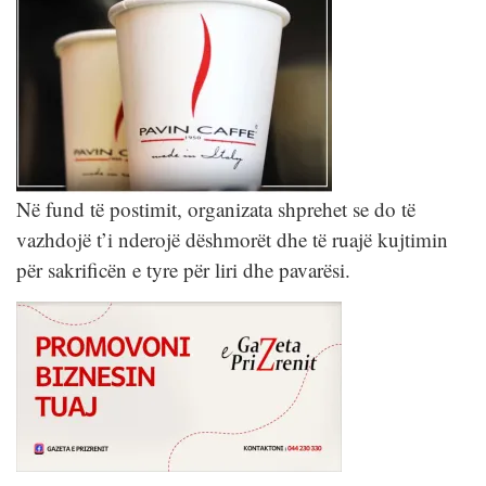
Në fund të postimit, organizata shprehet se do të
vazhdojë t’i nderojë dëshmorët dhe të ruajë kujtimin
për sakrificën e tyre për liri dhe pavarësi.