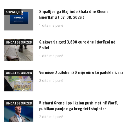
Shpallje nga Majlinde Shala dhe Bleona
SHPALLJE
Emerllahu ( 07. 08. 2026 )
1 ditë më parë
Gjakovarja geti 3,800 euro dhe i dorëzoi në
UNCATEGORIZED
Polici
1 ditë më parë
Vërmicë: Zbulohen 30 mijë euro të padeklaruara
UNCATEGORIZED
2 ditë më parë
Richard Grenell po i kalon pushimet në Vlorë,
UNCATEGORIZED
publikon pamje nga bregdeti shqiptar
2 ditë më parë