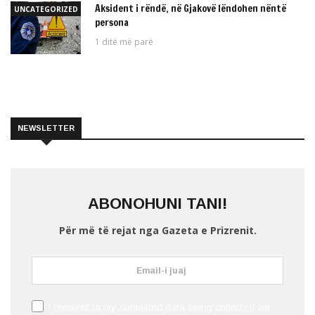
Aksident i rëndë, në Gjakovë lëndohen nëntë
UNCATEGORIZED
persona
1 ditë më parë
NEWSLETTER
ABONOHUNI TANI!
Për më të rejat nga Gazeta e Prizrenit.
I consent to my submitted data being collected via