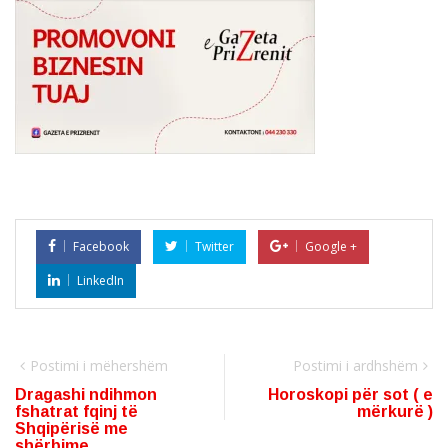
Facebook
Twitter
Google +
LinkedIn
Postimi i mëhershëm
Postimi i ardhshëm
Dragashi ndihmon
Horoskopi për sot ( e
fshatrat fqinj të
mërkurë )
Shqipërisë me
shërbime