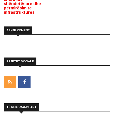
shëndetësore dhe
përmirësim të
infrastrukturës
ASNJË KOMENT
RRJETET SOCIALE
TË REKOMANDUARA