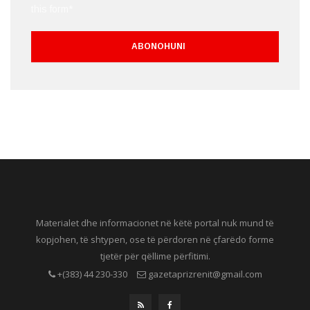
this form*
Materialet dhe informacionet në këtë portal nuk mund të
kopjohen, të shtypen, ose të përdoren në çfarëdo forme
tjetër për qëllime përfitimi.
+(383) 44 230-330
gazetaprizrenit@gmail.com