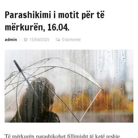
Parashikimi i motit për të
mërkurën, 16.04.
admin
15/04/2025
0 komente
Të mërkurën parashikohet fillimisht të ketë reshje