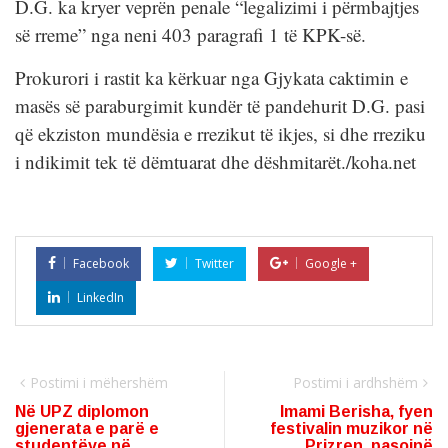
D.G. ka kryer veprën penale “legalizimi i përmbajtjes
së rreme” nga neni 403 paragrafi 1 të KPK-së.
Prokurori i rastit ka kërkuar nga Gjykata caktimin e
masës së paraburgimit kundër të pandehurit D.G. pasi
që ekziston mundësia e rrezikut të ikjes, si dhe rreziku
i ndikimit tek të dëmtuarat dhe dëshmitarët./koha.net
Facebook
Twitter
Google +
LinkedIn
Postimi i mëhershëm
Postimi i ardhshëm
Në UPZ diplomon
Imami Berisha, fyen
gjenerata e parë e
festivalin muzikor në
studentëve në
Prizren, pasojnë