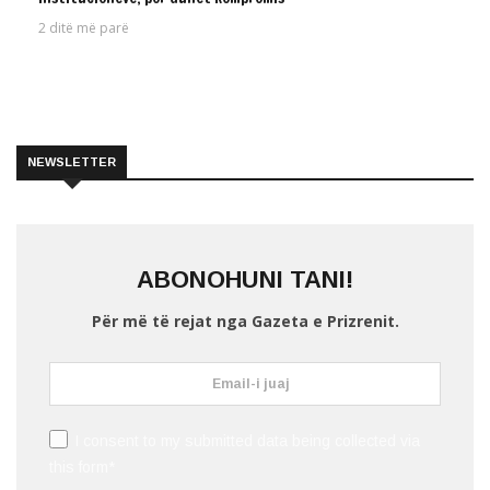
2 ditë më parë
NEWSLETTER
ABONOHUNI TANI!
Për më të rejat nga Gazeta e Prizrenit.
I consent to my submitted data being collected via
this form*