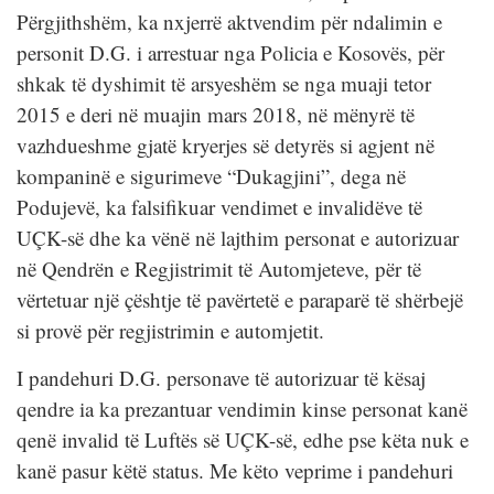
Përgjithshëm, ka nxjerrë aktvendim për ndalimin e
personit D.G. i arrestuar nga Policia e Kosovës, për
shkak të dyshimit të arsyeshëm se nga muaji tetor
2015 e deri në muajin mars 2018, në mënyrë të
vazhdueshme gjatë kryerjes së detyrës si agjent në
kompaninë e sigurimeve “Dukagjini”, dega në
Podujevë, ka falsifikuar vendimet e invalidëve të
UÇK-së dhe ka vënë në lajthim personat e autorizuar
në Qendrën e Regjistrimit të Automjeteve, për të
vërtetuar një çështje të pavërtetë e paraparë të shërbejë
si provë për regjistrimin e automjetit.
I pandehuri D.G. personave të autorizuar të kësaj
qendre ia ka prezantuar vendimin kinse personat kanë
qenë invalid të Luftës së UÇK-së, edhe pse këta nuk e
kanë pasur këtë status. Me këto veprime i pandehuri