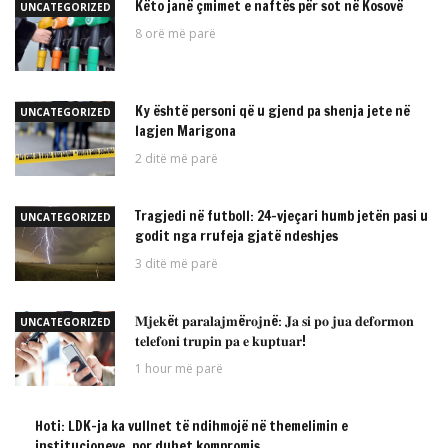
Këto janë çmimet e naftës për sot në Kosovë
UNCATEGORIZED
8 orë më parë
Ky është personi që u gjend pa shenja jete në
UNCATEGORIZED
lagjen Marigona
2 ditë më parë
Tragjedi në futboll: 24-vjeçari humb jetën pasi u
UNCATEGORIZED
godit nga rrufeja gjatë ndeshjes
3 ditë më parë
𝐌𝐣𝐞𝐤ë𝐭 𝐩𝐚𝐫𝐚𝐥𝐚𝐣𝐦ë𝐫𝐨𝐣𝐧ë: 𝐉𝐚 𝐬𝐢 𝐩𝐨 𝐣𝐮𝐚 𝐝𝐞𝐟𝐨𝐫𝐦𝐨𝐧
UNCATEGORIZED
𝐭𝐞𝐥𝐞𝐟𝐨𝐧𝐢 𝐭𝐫𝐮𝐩𝐢𝐧 𝐩𝐚 𝐞 𝐤𝐮𝐩𝐭𝐮𝐚𝐫!
1 hour më parë
Hoti: LDK-ja ka vullnet të ndihmojë në themelimin e
UNCATEGORIZED
institucioneve, por duhet kompromis