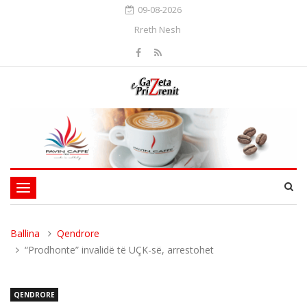
09-08-2026
Rreth Nesh
Toggle
navigation
Ballina
Qendrore
“Prodhonte” invalidë të UÇK-së, arrestohet
QENDRORE