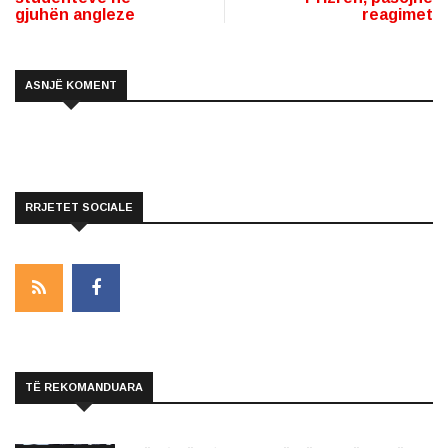
gjuhën angleze
reagimet
ASNJË KOMENT
RRJETET SOCIALE
TË REKOMANDUARA