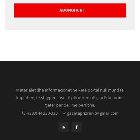
Materialet dhe informacionet në këtë portal nuk mund të
kopjohen, të shtypen, ose të përdoren në çfarëdo forme
tjetër për qëllime përfitimi.
+(383) 44 230-330
gazetaprizrenit@gmail.com