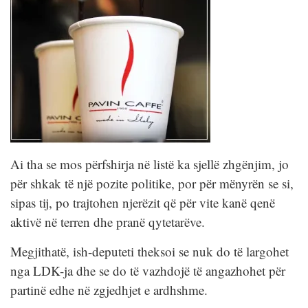
Ai tha se mos përfshirja në listë ka sjellë zhgënjim, jo
për shkak të një pozite politike, por për mënyrën se si,
sipas tij, po trajtohen njerëzit që për vite kanë qenë
aktivë në terren dhe pranë qytetarëve.
Megjithatë, ish-deputeti theksoi se nuk do të largohet
nga LDK-ja dhe se do të vazhdojë të angazhohet për
partinë edhe në zgjedhjet e ardhshme.