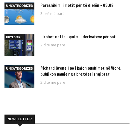
Parashikimi i motit për të dielën – 09.08
UNCATEGORIZED
3 orë më parë
Lirohet nafta – çmimi i derivateve për sot
KRYESORE
2 ditë më parë
Richard Grenell po i kalon pushimet në Vlorë,
UNCATEGORIZED
publikon pamje nga bregdeti shqiptar
2 ditë më parë
NEWSLETTER