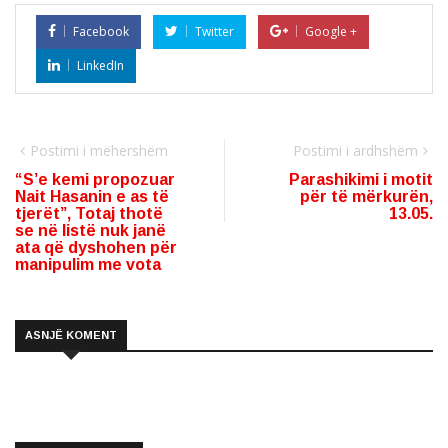
Facebook
Twitter
Google +
LinkedIn
Postimi i mëhershëm
Postimi i ardhshëm
“S’e kemi propozuar
Parashikimi i motit
Nait Hasanin e as të
për të mërkurën,
tjerët”, Totaj thotë
13.05.
se në listë nuk janë
ata që dyshohen për
manipulim me vota
ASNJË KOMENT