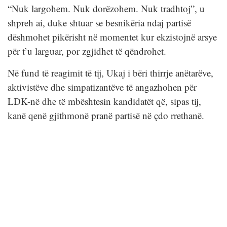
“Nuk largohem. Nuk dorëzohem. Nuk tradhtoj”, u
shpreh ai, duke shtuar se besnikëria ndaj partisë
dëshmohet pikërisht në momentet kur ekzistojnë arsye
për t’u larguar, por zgjidhet të qëndrohet.
Në fund të reagimit të tij, Ukaj i bëri thirrje anëtarëve,
aktivistëve dhe simpatizantëve të angazhohen për
LDK-në dhe të mbështesin kandidatët që, sipas tij,
kanë qenë gjithmonë pranë partisë në çdo rrethanë.