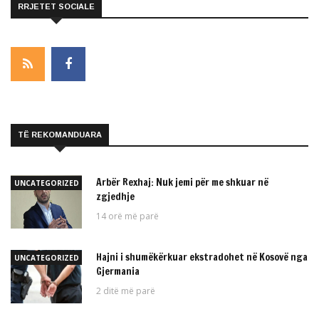
RRJETET SOCIALE
TË REKOMANDUARA
Arbër Rexhaj: Nuk jemi për me shkuar në
UNCATEGORIZED
zgjedhje
14 orë më parë
Hajni i shumëkërkuar ekstradohet në Kosovë nga
UNCATEGORIZED
Gjermania
2 ditë më parë