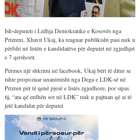
Ish-deputeti i Lidhja Demokratike e Kosovës nga
Prizreni, Xhavit Ukaj, ka reaguar publikisht pasi nuk u
përfshi në listën e kandidatëve për deputet në zgjedhjet
e 7 qershorit.
Përmes një shkrimi në facebook, Ukaj bëri të ditur se
ishte propozuar unanimisht nga Dega e LDK-së në
Prizren për të qenë pjesë e listës zgjedhore, por sipas
tij, “ata që erdhën sot në LDK” nuk u pajtuan që ai të
jetë kandidat për deputet.