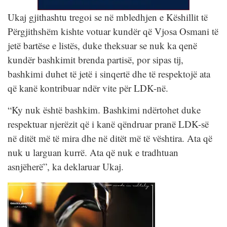
Ukaj gjithashtu tregoi se në mbledhjen e Këshillit të
Përgjithshëm kishte votuar kundër që Vjosa Osmani të
jetë bartëse e listës, duke theksuar se nuk ka qenë
kundër bashkimit brenda partisë, por sipas tij,
bashkimi duhet të jetë i sinqertë dhe të respektojë ata
që kanë kontribuar ndër vite për LDK-në.
“Ky nuk është bashkim. Bashkimi ndërtohet duke
respektuar njerëzit që i kanë qëndruar pranë LDK-së
në ditët më të mira dhe në ditët më të vështira. Ata që
nuk u larguan kurrë. Ata që nuk e tradhtuan
asnjëherë”, ka deklaruar Ukaj.