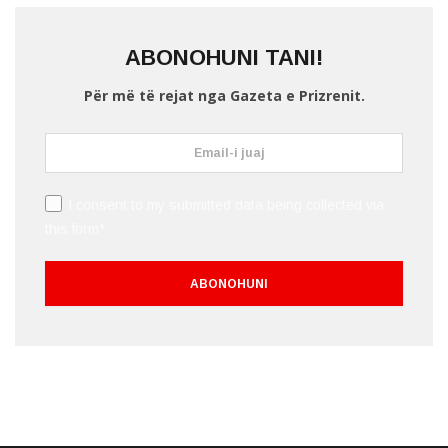
ABONOHUNI TANI!
Për më të rejat nga Gazeta e Prizrenit.
I consent to my submitted data being collected via
this form*