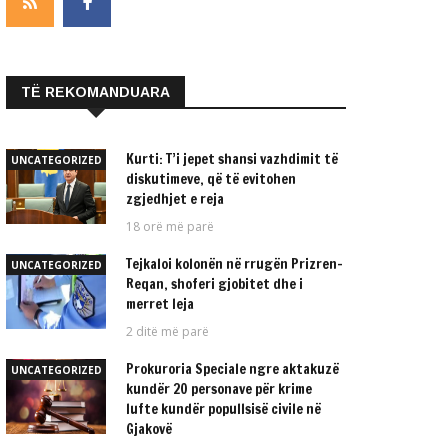
TË REKOMANDUARA
Kurti: T’i jepet shansi vazhdimit të
UNCATEGORIZED
diskutimeve, që të evitohen
zgjedhjet e reja
18 orë më parë
Tejkaloi kolonën në rrugën Prizren-
UNCATEGORIZED
Reqan, shoferi gjobitet dhe i
merret leja
2 ditë më parë
Prokuroria Speciale ngre aktakuzë
UNCATEGORIZED
kundër 20 personave për krime
lufte kundër popullsisë civile në
Gjakovë