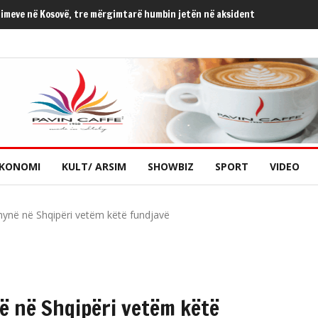
himeve në Kosovë, tre mërgimtarë humbin jetën në aksident
KONOMI
KULT/ ARSIM
SHOWBIZ
SPORT
VIDEO
hynë në Shqipëri vetëm këtë fundjavë
ë në Shqipëri vetëm këtë