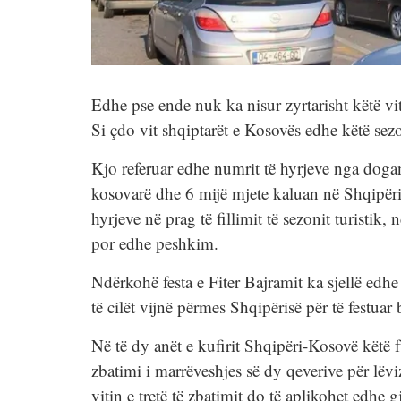
Edhe pse ende nuk ka nisur zyrtarisht këtë vit 
Si çdo vit shqiptarët e Kosovës edhe këtë sez
Kjo referuar edhe numrit të hyrjeve nga doga
kosovarë dhe 6 mijë mjete kaluan në Shqipëri 
hyrjeve në prag të fillimit të sezonit turistik
por edhe peshkim.
Ndërkohë festa e Fiter Bajramit ka sjellë edh
të cilët vijnë përmes Shqipërisë për të festua
Në të dy anët e kufirit Shqipëri-Kosovë këtë 
zbatimi i marrëveshjes së dy qeverive për lëvizj
vitin e tretë të zbatimit do të aplikohet edhe g