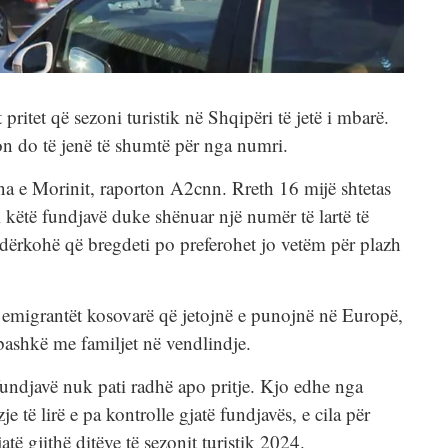
pritet që sezoni turistik në Shqipëri të jetë i mbarë.
on do të jenë të shumtë për nga numri.
na e Morinit, raporton A2cnn. Rreth 16 mijë shtetas
këtë fundjavë duke shënuar një numër të lartë të
, ndërkohë që bregdeti po preferohet jo vetëm për plazh
e emigrantët kosovarë që jetojnë e punojnë në Europë,
r bashkë me familjet në vendlindje.
fundjavë nuk pati radhë apo pritje. Kjo edhe nga
e të lirë e pa kontrolle gjatë fundjavës, e cila për
jatë gjithë ditëve të sezonit turistik 2024.