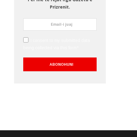
Prizrenit.
I consent to my submitted data
being collected via this form*