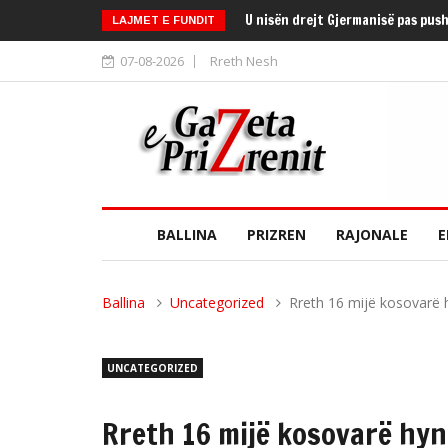
U nisën drejt Gjermanisë pas pus
LAJMET E FUNDIT
07-08-2026
Rreth Nesh
BALLINA
PRIZREN
RAJONALE
E
Ballina
Uncategorized
Rreth 16 mijë kosovarë 
UNCATEGORIZED
Rreth 16 mijë kosovarë hyn