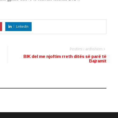
LinkedIn
Postimi i ardhshëm
BIK del me njoftim rreth ditës së parë të
Bajramit