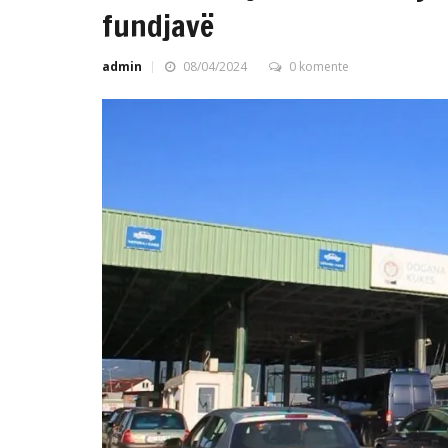
fundjavë
admin
08/04/2024
0 komente