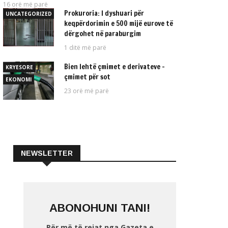
16 orë më parë
Prokuroria: I dyshuari për
UNCATEGORIZED
keqpërdorimin e 500 mijë eurove të
dërgohet në paraburgim
1 ditë më parë
Bien lehtë çmimet e derivateve –
KRYESORE
çmimet për sot
EKONOMI
23 orë më parë
NEWSLETTER
ABONOHUNI TANI!
Për më të rejat nga Gazeta e