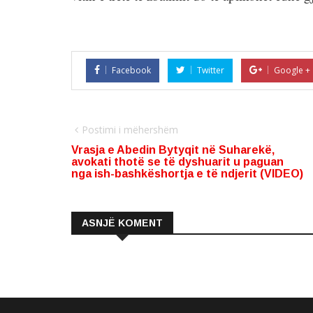
Facebook
Twitter
Google +
Postimi i mëhershëm
Vrasja e Abedin Bytyqit në Suharekë,
avokati thotë se të dyshuarit u paguan
nga ish-bashkëshortja e të ndjerit (VIDEO)
ASNJË KOMENT