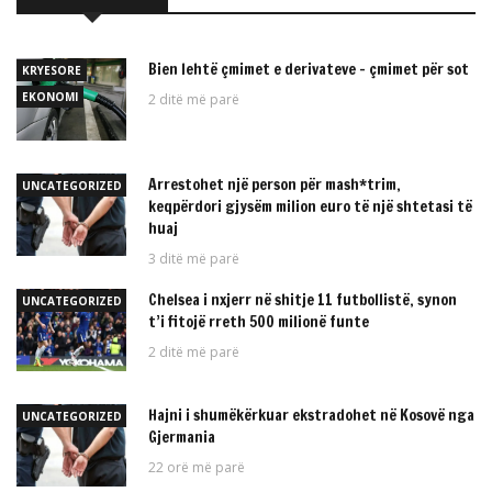
Bien lehtë çmimet e derivateve – çmimet për sot
KRYESORE
EKONOMI
2 ditë më parë
Arrestohet një person për mash*trim,
UNCATEGORIZED
keqpërdori gjysëm milion euro të një shtetasi të
huaj
3 ditë më parë
Chelsea i nxjerr në shitje 11 futbollistë, synon
UNCATEGORIZED
t’i fitojë rreth 500 milionë funte
2 ditë më parë
Hajni i shumëkërkuar ekstradohet në Kosovë nga
UNCATEGORIZED
Gjermania
22 orë më parë