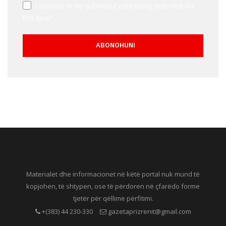
I consent to my submitted data being collected via
this form*
Materialet dhe informacionet në këtë portal nuk mund të
kopjohen, të shtypen, ose të përdoren në çfarëdo forme
tjetër për qëllime përfitimi.
+(383) 44 230-330
gazetaprizrenit@gmail.com