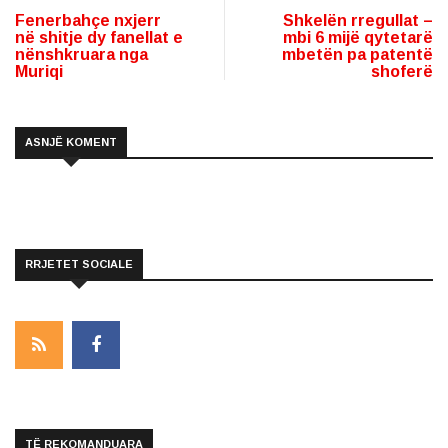
Fenerbahçe nxjerr
Shkelën rregullat –
në shitje dy fanellat e
mbi 6 mijë qytetarë
nënshkruara nga
mbetën pa patentë
Muriqi
shoferë
ASNJË KOMENT
RRJETET SOCIALE
TË REKOMANDUARA