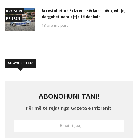
Arrestohet në Prizren i kërkuari për vjedhje,
KRYESORE
dërgohet në vuajtje të dënimit
PRIZREN
13 orë më parë
NEWSLETTER
ABONOHUNI TANI!
Për më të rejat nga Gazeta e Prizrenit.