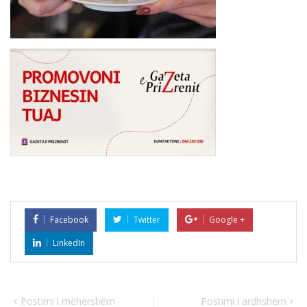
Facebook
Twitter
Google +
LinkedIn
Postimi i mëhershëm
Postimi i ardhshëm