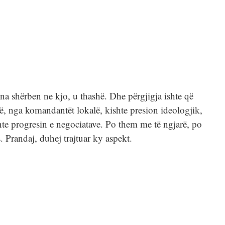
 na shërben ne kjo, u thashë. Dhe përgjigja ishte që
ë, nga komandantët lokalë, kishte presion ideologjik,
nte progresin e negociatave. Po them me të ngjarë, po
. Prandaj, duhej trajtuar ky aspekt.