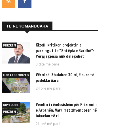
TË REKOMANDUARA
Kizolli kritikon projektin e
PRIZREN
parkingut te “Shtëpia e Bardhë”:
Përgjegjësia nuk delegohet
3 ditë më parë
Vërmicë: Zbulohen 30 mijë euro të
UNCATEGORIZED
padeklaruara
24 orë më parë
Vendim i rëndësishëm për Prizrenin
KRYESORE
e Arbanën: Varrimet zhvendosen në
PRIZREN
lokacion të ri
21 orë më parë