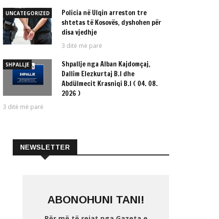
Policia në Ulqin arreston tre
UNCATEGORIZED
shtetas të Kosovës, dyshohen për
disa vjedhje
3 ditë më parë
Shpallje nga Alban Kajdomçaj,
SHPALLJE
Dallim Elezkurtaj B.I dhe
Abdülmecit Krasniqi B.I ( 04. 08.
2026 )
3 ditë më parë
NEWSLETTER
ABONOHUNI TANI!
Për më të rejat nga Gazeta e