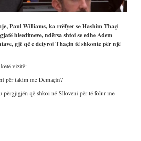
buje, Paul Williams, ka rrëfyer se Hashim Thaçi
gjatë bisedimeve, ndërsa shtoi se edhe Adem
ave, gjë që e detyroi Thaçin të shkonte për një
këtë vizitë:
eni për takim me Demaçin?
 përgjigjën që shkoi në Slloveni për të folur me