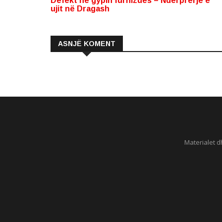
Defekt në gypin furnizues – Ndërprerje e
ujit në Dragash
ASNJË KOMENT
Materialet d