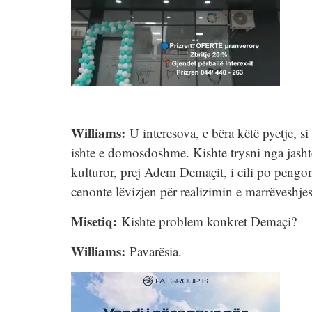
Williams:
U interesova, e bëra këtë pyetje, si
ishte e domosdoshme. Kishte trysni nga jasht
kulturor, prej Adem Demaçit, i cili po pengo
cenonte lëvizjen për realizimin e marrëveshjes
Misetiq:
Kishte problem konkret Demaçi?
Williams:
Pavarësia.