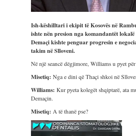
Ish-këshilltari i ekipit të Kosovës në Ram
ishte nën presion nga komandantët lokalë 
Demaçi kishte penguar progresin e negociat
takim në Slloveni.
Në një seancë dëgjimore, Williams u pyet për 
Misetiq:
Nga e dini që Thaçi shkoi në Sllov
Williams:
Kur pyeta kolegët shqiptarë, ata mu
Demaçin.
Misetiq:
A të thanë pse?