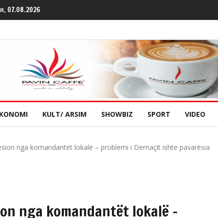
en, 07.08.2026
KONOMI
KULT/ ARSIM
SHOWBIZ
SPORT
VIDEO
resion nga komandantët lokalë – problemi i Demaçit ishte pavarësia
sion nga komandantët lokalë –