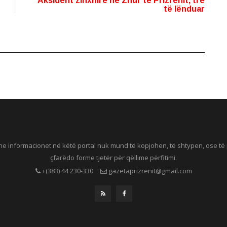
Aksident zinxhirë në Zhur të Prizrenit, tre
të lënduar
he informacionet në këtë portal nuk mund të kopjohen, të shtypen, ose t
çfarëdo forme tjetër për qëllime përfitimi.
+(383) 44 230-330
gazetaprizrenit@gmail.com