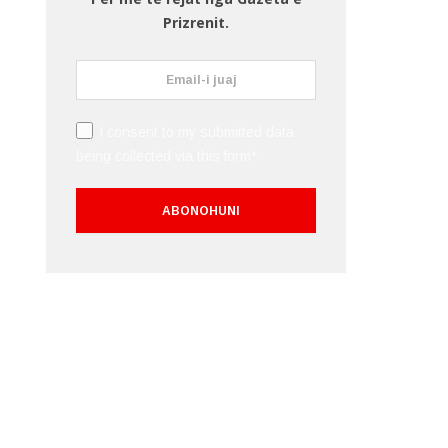
Prizrenit.
I consent to my submitted data
being collected via this form*