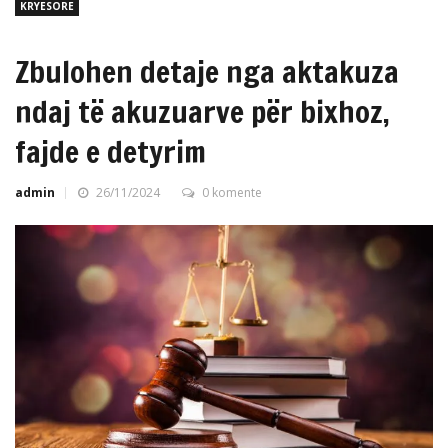
KRYESORE
Zbulohen detaje nga aktakuza
ndaj të akuzuarve për bixhoz,
fajde e detyrim
admin
26/11/2024
0 komente