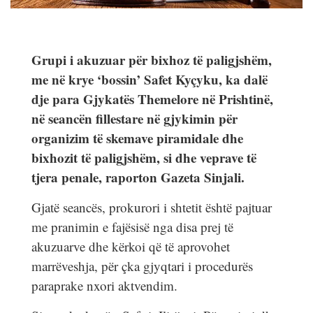
Grupi i akuzuar për bixhoz të paligjshëm,
me në krye ‘bossin’ Safet Kyçyku, ka dalë
dje para Gjykatës Themelore në Prishtinë,
në seancën fillestare në gjykimin për
organizim të skemave piramidale dhe
bixhozit të paligjshëm, si dhe veprave të
tjera penale, raporton Gazeta Sinjali.
Gjatë seancës, prokurori i shtetit është pajtuar
me pranimin e fajësisë nga disa prej të
akuzuarve dhe kërkoi që të aprovohet
marrëveshja, për çka gjyqtari i procedurës
paraprake nxori aktvendim.