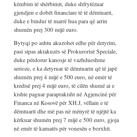
këmbim të shërbimit, duke shfrytëzuar
gjendjen e dobët financiare të të dëmtuarit,
duke e bindur të marrë hua para që arrin
shumën prej 300 mijë euro.
Bytyqi po ashtu akuzohet edhe për detyrim,
pasi sipas aktakuzës së Prokurorisë Speciale,
duke përdorur kanosje të vazhdueshme
serioze, e ka detyruar të dëmtuarin që të japë
shumën prej 4 mijë e 500 euro, në emër të
kredisë prej 4 mijë euro, të cilën shumë ai e
kishte paguar paraprakisht në Agjencinë për
Financa në Kosovë për XH.J, vëllain e të
dëmtuarit dhe më pas në mënyrë të njëjtë ka
kërkuar shumën prej 7 mijë e 500 euro, gjoja
në emër të kamatës për vonesën e borxhit.