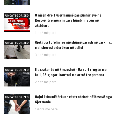
U nisën drejt Gjermanisë pas pushimeve në
UNCATEGORIZED
Kosovë, tre mërgimtarë humbin jetën në
aksident
1 ditë më parë
Gjeti portofolin me një shumë parash në parking,
UNCATEGORIZED
malishevasi e dorëzon në polici
3 ditë më parë
E pazakontë në Brezovicë – Ua zuri rrugën me
UNCATEGORIZED
kali, 65-vjeçari kan*osi me armë tre persona
2 ditë më parë
Hajni i shumëkërkuar ekstradohet në Kosovë nga
UNCATEGORIZED
Gjermania
19 orë më parë