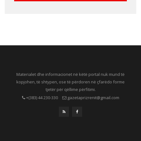
Materialet dhe informacionet në këtë portal nuk mund të
kopjohen, të shtypen, ose të përdoren në çfarëdo forme
tjetër për qëllime përfitimi.
+(383) 44 230-330
gazetaprizrenit@gmail.com