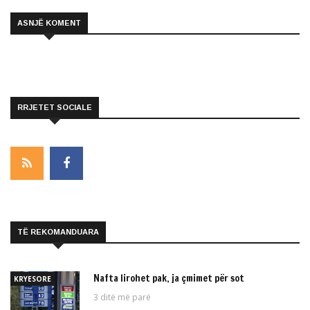
ASNJË KOMENT
RRJETET SOCIALE
TË REKOMANDUARA
Nafta lirohet pak, ja çmimet për sot
KRYESORE
3 ditë më parë