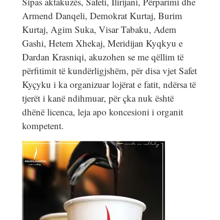
Sipas aktakuzës, Safeti, Ilirijani, Përparimi dhe
Armend Danqeli, Demokrat Kurtaj, Burim
Kurtaj, Agim Suka, Visar Tabaku, Adem
Gashi, Hetem Xhekaj, Meridijan Kyqkyu e
Dardan Krasniqi, akuzohen se me qëllim të
përfitimit të kundërligjshëm, për disa vjet Safet
Kyçyku i ka organizuar lojërat e fatit, ndërsa të
tjerët i kanë ndihmuar, për çka nuk është
dhënë licenca, leja apo koncesioni i organit
kompetent.