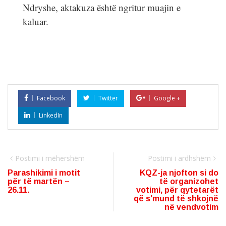
Ndryshe, aktakuza është ngritur muajin e
kaluar.
Facebook
Twitter
Google +
LinkedIn
Postimi i mëhershëm
Postimi i ardhshëm
Parashikimi i motit
KQZ-ja njofton si do
për të martën –
të organizohet
26.11.
votimi, për qytetarët
që s’mund të shkojnë
në vendvotim