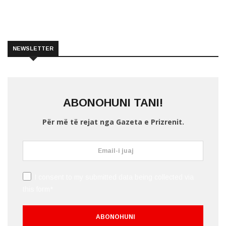
NEWSLETTER
ABONOHUNI TANI!
Për më të rejat nga Gazeta e Prizrenit.
I consent to my submitted data being collected via
this form*