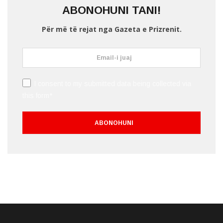
ABONOHUNI TANI!
Për më të rejat nga Gazeta e Prizrenit.
I consent to my submitted data being collected via
this form*