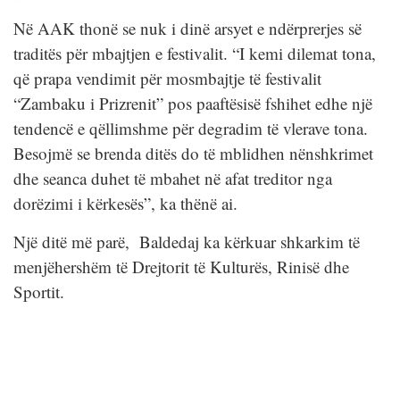
Në AAK thonë se nuk i dinë arsyet e ndërprerjes së
traditës për mbajtjen e festivalit. “I kemi dilemat tona,
që prapa vendimit për mosmbajtje të festivalit
“Zambaku i Prizrenit” pos paaftësisë fshihet edhe një
tendencë e qëllimshme për degradim të vlerave tona.
Besojmë se brenda ditës do të mblidhen nënshkrimet
dhe seanca duhet të mbahet në afat treditor nga
dorëzimi i kërkesës”, ka thënë ai.
Një ditë më parë, Baldedaj ka kërkuar shkarkim të
menjëhershëm të Drejtorit të Kulturës, Rinisë dhe
Sportit.