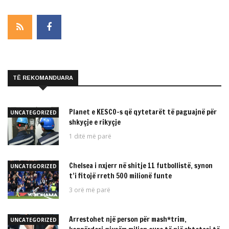
TË REKOMANDUARA
Planet e KESCO-s që qytetarët të paguajnë për
UNCATEGORIZED
shkyçje e rikyçje
1 ditë më parë
Chelsea i nxjerr në shitje 11 futbollistë, synon
UNCATEGORIZED
t’i fitojë rreth 500 milionë funte
3 orë më parë
Arrestohet një person për mash*trim,
UNCATEGORIZED