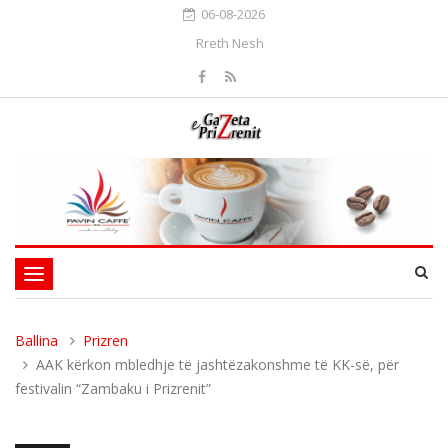
06-08-2026
Rreth Nesh
Toggle
navigation
Ballina
Prizren
AAK kërkon mbledhje të jashtëzakonshme të KK-së, për
festivalin “Zambaku i Prizrenit”