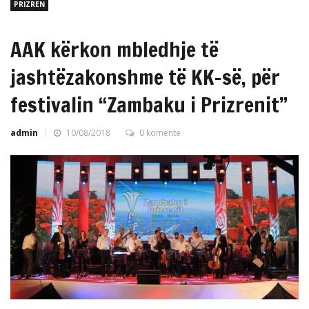
PRIZREN
AAK kërkon mbledhje të
jashtëzakonshme të KK-së, për
festivalin “Zambaku i Prizrenit”
admin
10/08/2018
0 komente