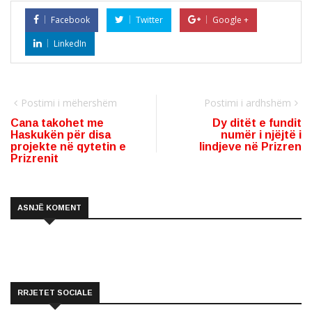
Facebook
Twitter
Google +
LinkedIn
Postimi i mëhershëm
Postimi i ardhshëm
Cana takohet me
Dy ditët e fundit
Haskukën për disa
numër i njëjtë i
projekte në qytetin e
lindjeve në Prizren
Prizrenit
ASNJË KOMENT
RRJETET SOCIALE