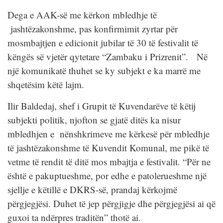
Dega e AAK-së me kërkon mbledhje të
jashtëzakonshme, pas konfirmimit zyrtar për
mosmbajtjen e edicionit jubilar të 30 të festivalit të
këngës së vjetër qytetare “Zambaku i Prizrenit”. Në
një komunikatë thuhet se ky subjekt e ka marrë me
shqetësim këtë lajm.
Ilir Baldedaj, shef i Grupit të Kuvendarëve të këtij
subjekti politik, njofton se gjatë ditës ka nisur
mbledhjen e nënshkrimeve me kërkesë për mbledhje
të jashtëzakonshme të Kuvendit Komunal, me pikë të
vetme të rendit të ditë mos mbajtja e festivalit. “Për ne
është e pakuptueshme, por edhe e patolerueshme një
sjellje e këtillë e DKRS-së, prandaj kërkojmë
përgjegjësi. Duhet të jep përgjigje dhe përgjegjësi ai që
guxoi ta ndërpres traditën” thotë ai.