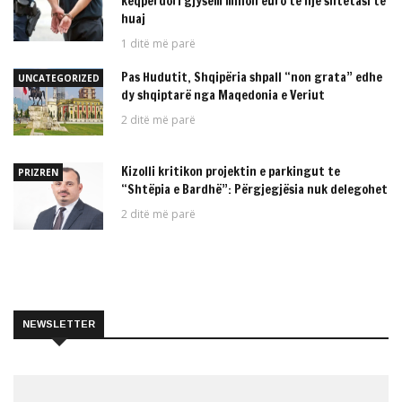
keqpërdori gjysëm milion euro të një shtetasi të
huaj
1 ditë më parë
Pas Hudutit, Shqipëria shpall “non grata” edhe
UNCATEGORIZED
dy shqiptarë nga Maqedonia e Veriut
2 ditë më parë
Kizolli kritikon projektin e parkingut te
PRIZREN
“Shtëpia e Bardhë”: Përgjegjësia nuk delegohet
2 ditë më parë
NEWSLETTER