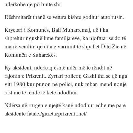
ndërkohë që po binte shi.
Dëshmitarët thanë se vetura kishte goditur autobusin.
Kryetari i Komunës, Bali Muharremaj, që i ka
shprehur ngushëllime familjarëve, ka njoftuar se do të
marrë vendim që dita e varrimit të shpallet Ditë Zie në
Komunën e Suharekës.
Ky aksident, ndërkaq është ndër më të rëndit në
rajonin e Prizrenit. Zyrtari policor, Gashi tha se që nga
viti 1980 kur punon në polici, nuk mban mend nonjë
rast më të rëndë të ketë ndodhur.
Ndërsa në rrugën e njëjtë kanë ndodhur edhe më parë
aksidente fatale./gazetaeprizrenit.net/