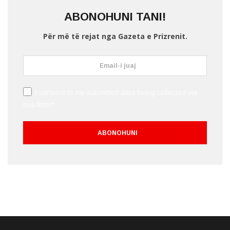
ABONOHUNI TANI!
Për më të rejat nga Gazeta e Prizrenit.
I consent to my submitted data being collected via
this form*