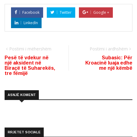
Facebook
Twitter
Google +
LinkedIn
Postimi i mëhershëm
Postimi i ardhshëm
Pesë të vdekur në
Subasic: Për
një aksident në
Kroacinë luaja edhe
Biraçë të Suharekës,
me një këmbë
tre fëmijë
ASNJË KOMENT
RRJETET SOCIALE