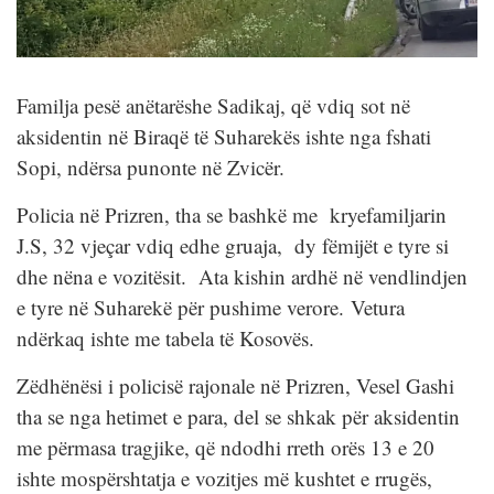
Familja pesë anëtarëshe Sadikaj, që vdiq sot në
aksidentin në Biraqë të Suharekës ishte nga fshati
Sopi, ndërsa punonte në Zvicër.
Policia në Prizren, tha se bashkë me kryefamiljarin
J.S, 32 vjeçar vdiq edhe gruaja, dy fëmijët e tyre si
dhe nëna e vozitësit. Ata kishin ardhë në vendlindjen
e tyre në Suharekë për pushime verore. Vetura
ndërkaq ishte me tabela të Kosovës.
Zëdhënësi i policisë rajonale në Prizren, Vesel Gashi
tha se nga hetimet e para, del se shkak për aksidentin
me përmasa tragjike, që ndodhi rreth orës 13 e 20
ishte mospërshtatja e vozitjes më kushtet e rrugës,