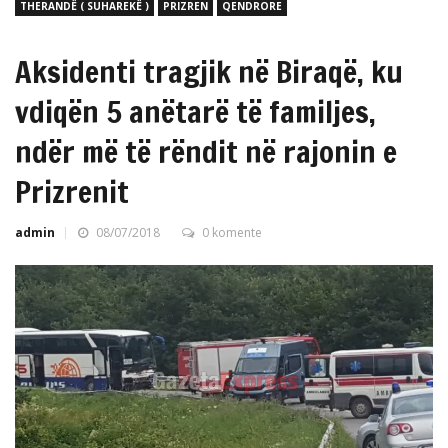
THERANDË ( SUHAREKË )
PRIZREN
QENDRORE
Aksidenti tragjik në Biraqë, ku
vdiqën 5 anëtarë të familjes,
ndër më të rëndit në rajonin e
Prizrenit
admin
08/07/2018
0 komente