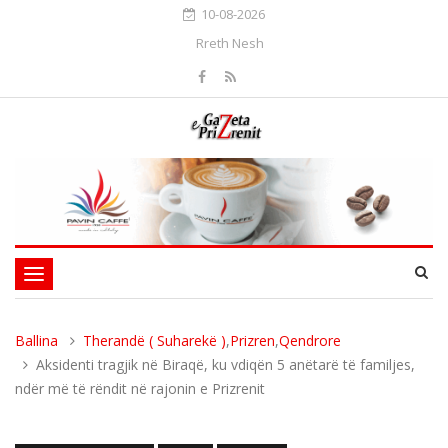
10-08-2026
Rreth Nesh
Toggle
navigation
Ballina
Therandë ( Suharekë )
,
Prizren
,
Qendrore
Aksidenti tragjik në Biraqë, ku vdiqën 5 anëtarë të familjes,
ndër më të rëndit në rajonin e Prizrenit