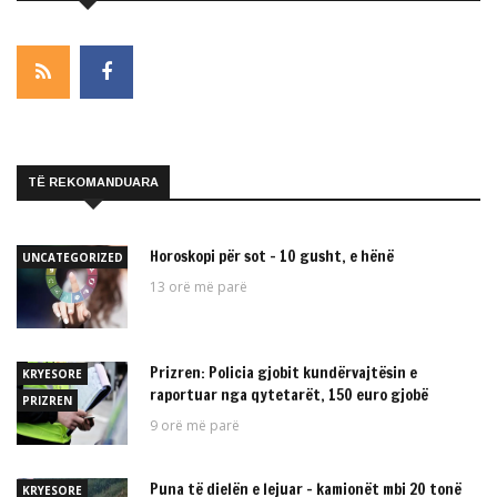
TË REKOMANDUARA
Horoskopi për sot – 10 gusht, e hënë
UNCATEGORIZED
13 orë më parë
Prizren: Policia gjobit kundërvajtësin e
KRYESORE
raportuar nga qytetarët, 150 euro gjobë
PRIZREN
9 orë më parë
Puna të dielën e lejuar – kamionët mbi 20 tonë
KRYESORE