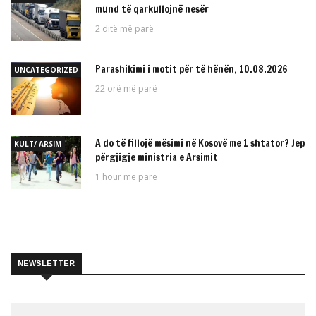
mund të qarkullojnë nesër
2 ditë më parë
Parashikimi i motit për të hënën, 10.08.2026
UNCATEGORIZED
22 orë më parë
A do të fillojë mësimi në Kosovë me 1 shtator? Jep
KULT/ ARSIM
përgjigje ministria e Arsimit
1 hour më parë
NEWSLETTER