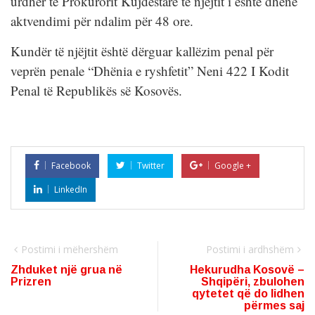
urdhër të Prokurorit Kujdestarë të njëjtit i është dhënë
aktvendimi për ndalim për 48 ore.
Kundër të njëjtit është dërguar kallëzim penal për
veprën penale “Dhënia e ryshfetit” Neni 422 I Kodit
Penal të Republikës së Kosovës.
Facebook
Twitter
Google +
LinkedIn
Postimi i mëhershëm
Postimi i ardhshëm
Zhduket një grua në
Hekurudha Kosovë –
Prizren
Shqipëri, zbulohen
qytetet që do lidhen
përmes saj