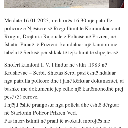
Me date 16.01.2023, rreth orës 16:30 një patrulle
policore e Njësisë e së Rregullimit të Komunikacionit
Rrugor, Drejtoria Rajonale e Policisë në Prizren, në
fshatin Piranë të Prizrenit ka ndaluar një kamion me
tabela të Serbisë për shkak të tejkalimit të shpejtësisë.
Shoferi kamioni I. V. I lindur në vitin .1983 në
Krushevac – Serbi, Shtetas Serb, pasi është ndaluar
nga patrulla policore dhe i janë kërkuar dokumentet, ai
bashke me dokumente jep edhe një kartëmonedhë prej
pesë (5) eurove.
I njëjti është prangosur nga policia dhe është dërguar
në Stacionin Policor Prizren Veri.
Pas intervistimit në prani të avokatit mbrojtës me