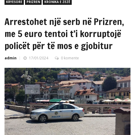
KRYESORE
PRIZREN
KRONIKA E ZEZË
Arrestohet një serb në Prizren,
me 5 euro tentoi t’i korruptojë
policët për të mos e gjobitur
admin
17/01/2024
0 komente