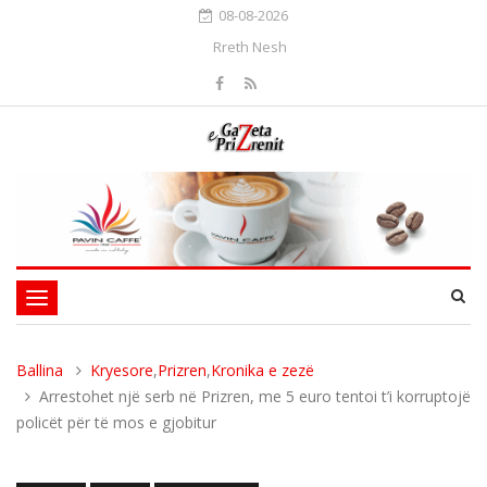
08-08-2026
Rreth Nesh
Toggle
navigation
Ballina
Kryesore
,
Prizren
,
Kronika e zezë
Arrestohet një serb në Prizren, me 5 euro tentoi t’i korruptojë
policët për të mos e gjobitur