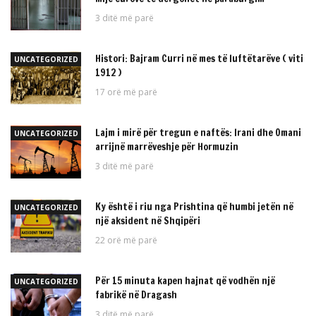
3 ditë më parë
Histori: Bajram Curri në mes të luftëtarëve ( viti
UNCATEGORIZED
1912 )
17 orë më parë
Lajm i mirë për tregun e naftës: Irani dhe Omani
UNCATEGORIZED
arrijnë marrëveshje për Hormuzin
3 ditë më parë
Ky është i riu nga Prishtina që humbi jetën në
UNCATEGORIZED
një aksident në Shqipëri
22 orë më parë
Për 15 minuta kapen hajnat që vodhën një
UNCATEGORIZED
fabrikë në Dragash
3 ditë më parë