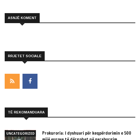
ASNJË KOMENT
RRJETET SOCIALE
TË REKOMANDUARA
Prokuroria: I dyshuari për keqpërdorimin e 500
UNCATEGORIZED
mijë eurove të dërgohet në paraburgim