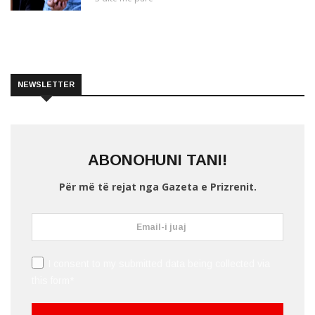
NEWSLETTER
ABONOHUNI TANI!
Për më të rejat nga Gazeta e Prizrenit.
I consent to my submitted data being collected via
this form*