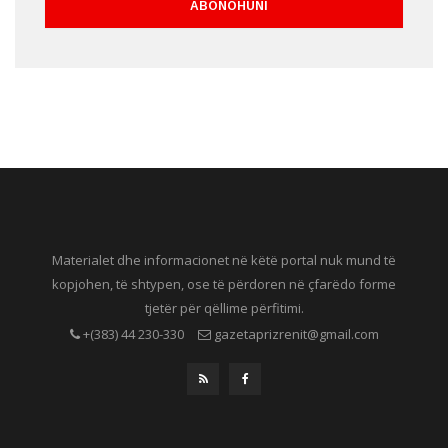
Materialet dhe informacionet në këtë portal nuk mund të
kopjohen, të shtypen, ose të përdoren në çfarëdo forme
tjetër për qëllime përfitimi.
+(383) 44 230-330
gazetaprizrenit@gmail.com