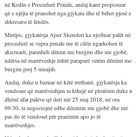
në Kodin e Procedurë Penale, andaj kanë propozuar
që e njëjta të pranohet nga gjykata dhe të bëhet pjesë e
shkresave të lëndës.
Mirëpo, gjykatësja Ajser Skenderi ka njoftuar palët në
procedurë se vepra penale me të cilën ngarkohen të
akuzuarit, parasheh dënim me burgim dhe me gjobë,
ndërsa në marrëveshje është paraparë vetëm dënimi me
burgim prej 5 muajsh.
Andaj, duke u bazuar në këtë rrethanë, gjykatësja ka
vendosur që marrëveshjen ta kthejë në plotësim duke u
dhënë afat palëve që deri më 25 maj 2018, në ora
09:30, ta negociojnë edhe dënimin me gjobë dhe më
pas do të vendoset për pranimin apo jo të
marrëveshjes.