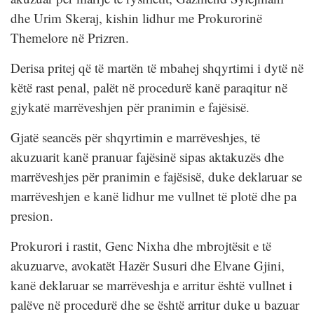
dhe Urim Skeraj, kishin lidhur me Prokurorinë
Themelore në Prizren.
Derisa pritej që të martën të mbahej shqyrtimi i dytë në
këtë rast penal, palët në procedurë kanë paraqitur në
gjykatë marrëveshjen për pranimin e fajësisë.
Gjatë seancës për shqyrtimin e marrëveshjes, të
akuzuarit kanë pranuar fajësinë sipas aktakuzës dhe
marrëveshjes për pranimin e fajësisë, duke deklaruar se
marrëveshjen e kanë lidhur me vullnet të plotë dhe pa
presion.
Prokurori i rastit, Genc Nixha dhe mbrojtësit e të
akuzuarve, avokatët Hazër Susuri dhe Elvane Gjini,
kanë deklaruar se marrëveshja e arritur është vullnet i
palëve në procedurë dhe se është arritur duke u bazuar