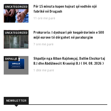
Për 15 minuta kapen hajnat që vodhën një
UNCATEGORIZED
fabrikë në Dragash
11 orë më parë
Prokuroria: I dyshuari për keqpërdorimin e 500
UNCATEGORIZED
mijë eurove të dërgohet në paraburgim
7 orë më parë
Shpallje nga Alban Kajdomçaj, Dallim Elezkurtaj
SHPALLJE
B.I dhe Abdülmecit Krasniqi B.I ( 04. 08. 2026 )
1 ditë më parë
NEWSLETTER