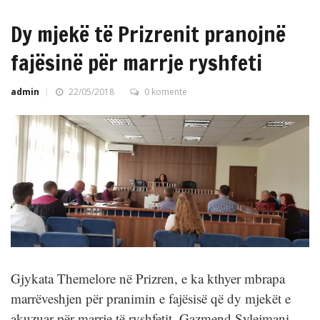
Dy mjekë të Prizrenit pranojnë
fajësinë për marrje ryshfeti
admin
22/05/2018
0 komente
Gjykata Themelore në Prizren, e ka kthyer mbrapa
marrëveshjen për pranimin e fajësisë që dy mjekët e
akuzuar për marrje të ryshfetit, Gazmend Sylejmani