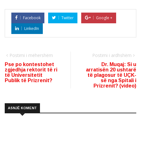
Facebook
Twitter
Google +
LinkedIn
Postimi i mëhershëm
Postimi i ardhshëm
Pse po kontestohet
Dr. Muqaj: Si u
zgjedhja rektorit të ri
arratisën 20 ushtarë
të Universitetit
të plagosur të UÇK-
Publik të Prizrenit?
së nga Spitali i
Prizrenit? (video)
ASNJË KOMENT