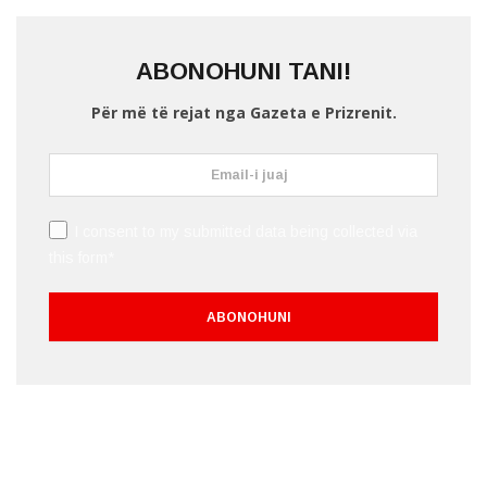
ABONOHUNI TANI!
Për më të rejat nga Gazeta e Prizrenit.
I consent to my submitted data being collected via
this form*