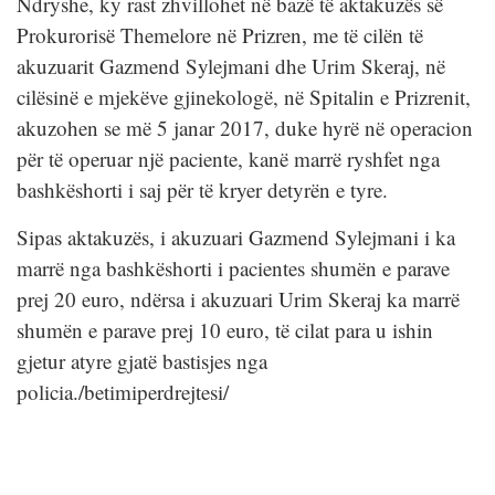
Ndryshe, ky rast zhvillohet në bazë të aktakuzës së
Prokurorisë Themelore në Prizren, me të cilën të
akuzuarit Gazmend Sylejmani dhe Urim Skeraj, në
cilësinë e mjekëve gjinekologë, në Spitalin e Prizrenit,
akuzohen se më 5 janar 2017, duke hyrë në operacion
për të operuar një paciente, kanë marrë ryshfet nga
bashkëshorti i saj për të kryer detyrën e tyre.
Sipas aktakuzës, i akuzuari Gazmend Sylejmani i ka
marrë nga bashkëshorti i pacientes shumën e parave
prej 20 euro, ndërsa i akuzuari Urim Skeraj ka marrë
shumën e parave prej 10 euro, të cilat para u ishin
gjetur atyre gjatë bastisjes nga
policia./betimiperdrejtesi/