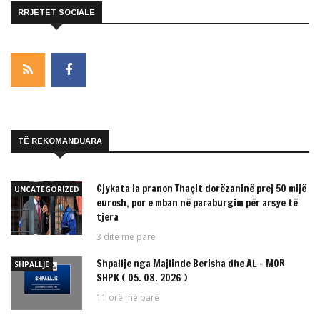
RRJETET SOCIALE
TË REKOMANDUARA
Gjykata ia pranon Thaçit dorëzaninë prej 50 mijë
UNCATEGORIZED
eurosh, por e mban në paraburgim për arsye të
tjera
3 ditë më parë
Shpallje nga Majlinde Berisha dhe AL – MOR
SHPALLJE
SHPK ( 05. 08. 2026 )
11 orë më parë