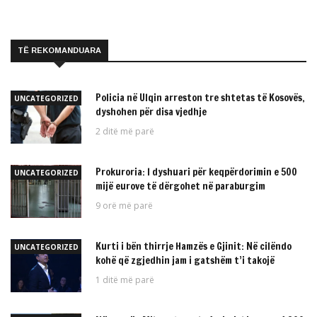
TË REKOMANDUARA
Policia në Ulqin arreston tre shtetas të Kosovës,
UNCATEGORIZED
dyshohen për disa vjedhje
2 ditë më parë
Prokuroria: I dyshuari për keqpërdorimin e 500
UNCATEGORIZED
mijë eurove të dërgohet në paraburgim
9 orë më parë
Kurti i bën thirrje Hamzës e Gjinit: Në cilëndo
UNCATEGORIZED
kohë që zgjedhin jam i gatshëm t’i takojë
1 ditë më parë