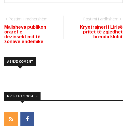
Postimi i mëhershëm
Postimi i ardhshëm
Malisheva publikon
Kryetrajneri i Lirisë
oraret e
pritet të zgjedhet
dezinsektimit të
brenda klubit
zonave endemike
ASNJË KOMENT
RRJETET SOCIALE