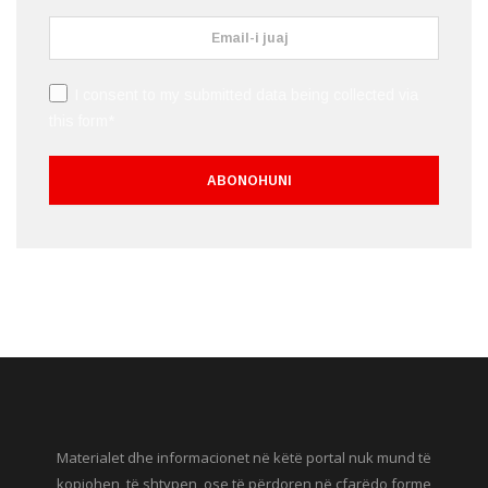
I consent to my submitted data being collected via
this form*
Materialet dhe informacionet në këtë portal nuk mund të
kopjohen, të shtypen, ose të përdoren në çfarëdo forme