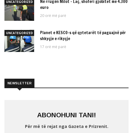
Në rrugën Milot – Laç, shoferi gjobitet me 4.300
UNCATEGORIZED
euro
20 orë më parë
Planet e KESCO-s që qytetarët të paguajnë për
UNCATEGORIZED
shkyçje e rikyçje
17 orë më parë
NEWSLETTER
ABONOHUNI TANI!
Për më të rejat nga Gazeta e Prizrenit.