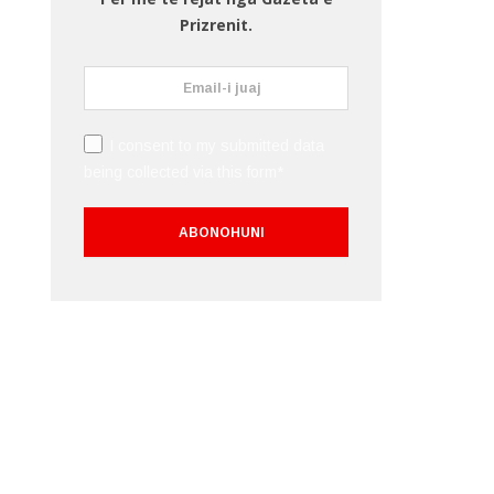
Prizrenit.
I consent to my submitted data
being collected via this form*