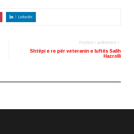
LinkedIn
Postimi i ardhshëm
Shtëpi e re për veteranin e luftës Salih
Hazrolli