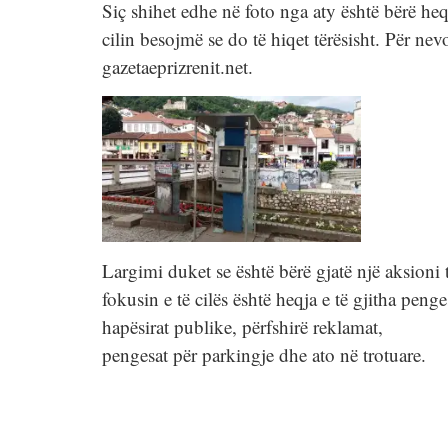
Siç shihet edhe në foto nga aty është bërë heq
cilin besojmë se do të hiqet tërësisht. Për nevo
gazetaeprizrenit.net.
Largimi duket se është bërë gjatë një aksioni 
fokusin e të cilës është heqja e të gjitha pen
hapësirat publike, përfshirë reklamat,
pengesat për parkingje dhe ato në trotuare.