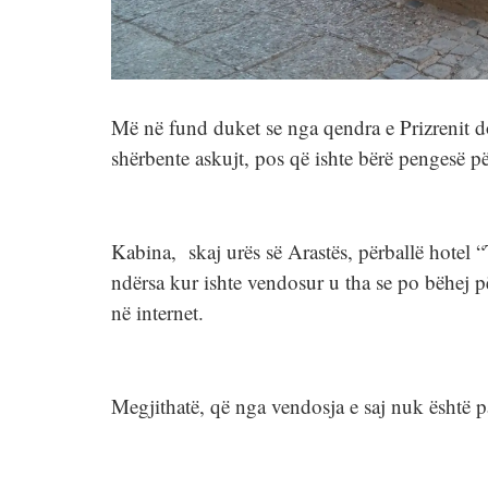
Më në fund duket se nga qendra e Prizrenit do
shërbente askujt, pos që ishte bërë pengesë pë
Kabina, skaj urës së Arastës, përballë hotel
ndërsa kur ishte vendosur u tha se po bëhej p
në internet.
Megjithatë, që nga vendosja e saj nuk është p