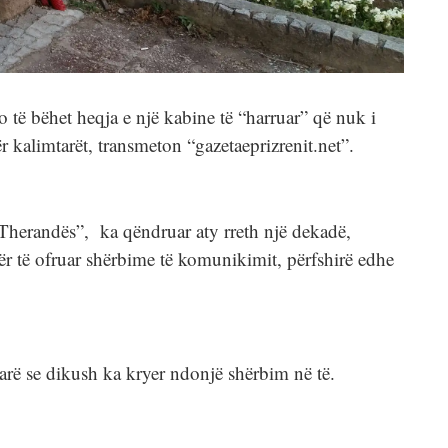
 të bëhet heqja e një kabine të “harruar” që nuk i
r kalimtarët, transmeton “gazetaeprizrenit.net”.
 “Therandës”, ka qëndruar aty rreth një dekadë,
ër të ofruar shërbime të komunikimit, përfshirë edhe
arë se dikush ka kryer ndonjë shërbim në të.