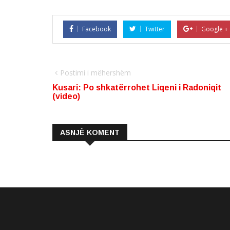
Facebook
Twitter
Google +
Postimi i mëhershëm
Kusari: Po shkatërrohet Liqeni i Radoniqit
(video)
ASNJË KOMENT