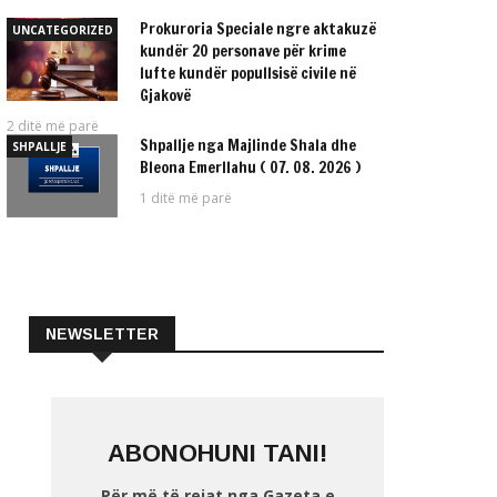
Prokuroria Speciale ngre aktakuzë
UNCATEGORIZED
kundër 20 personave për krime
lufte kundër popullsisë civile në
Gjakovë
2 ditë më parë
Shpallje nga Majlinde Shala dhe
SHPALLJE
Bleona Emerllahu ( 07. 08. 2026 )
1 ditë më parë
NEWSLETTER
ABONOHUNI TANI!
Për më të rejat nga Gazeta e