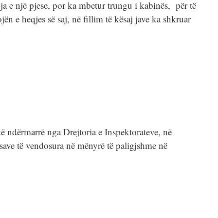
ja e një pjese, por ka mbetur trungu i kabinës, për të
jën e heqjes së saj, në fillim të kësaj jave ka shkruar
të ndërmarrë nga Drejtoria e Inspektorateve, në
gesave të vendosura në mënyrë të paligjshme në