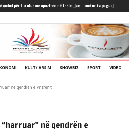
kuar në zgjedhje
KONOMI
KULT/ ARSIM
SHOWBIZ
SPORT
VIDEO
rruar” në qendrën e Prizrenit
ë “harruar” në qendrën e