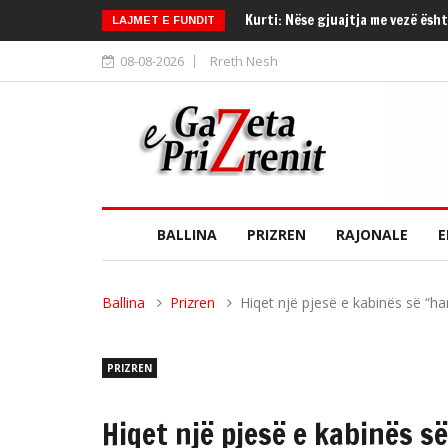
Arbër Rexhaj: Nuk jemi për me sh
LAJMET E FUNDIT
08-08-2026
Rreth Nesh
BALLINA
PRIZREN
RAJONALE
E
Ballina
Prizren
Hiqet një pjesë e kabinës së “ha
PRIZREN
Hiqet një pjesë e kabinës s