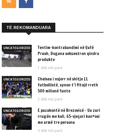
TË REKOMANDUARA
Tentim-kontrabandimi në Qafë
UNCATEGORIZED
Prush, Dogana sekuestron qindra
produkte
1 ditë më parë
Chelsea i nxjerr në shitje 11
UNCATEGORIZED
futbollistë, synon t’i fitojë rreth
500 milionë funte
2 ditë më parë
E pazakontë në Brezovicë – Ua zuri
UNCATEGORIZED
rrugën me kali, 65-vjeçari kan*osi
me armë tre persona
3 ditë më parë