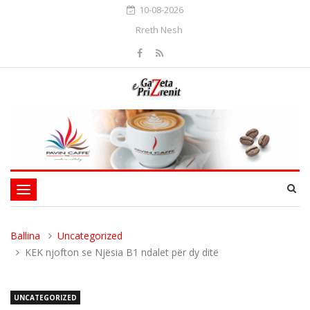
10-08-2026
Rreth Nesh
Toggle
navigation
Ballina
Uncategorized
KEK njofton se Njësia B1 ndalet për dy ditë
UNCATEGORIZED