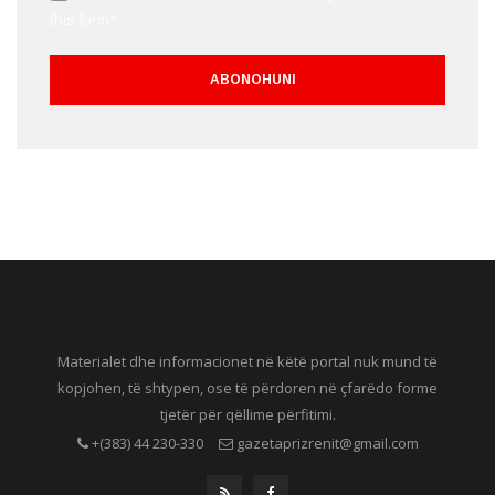
this form*
Materialet dhe informacionet në këtë portal nuk mund të
kopjohen, të shtypen, ose të përdoren në çfarëdo forme
tjetër për qëllime përfitimi.
+(383) 44 230-330
gazetaprizrenit@gmail.com