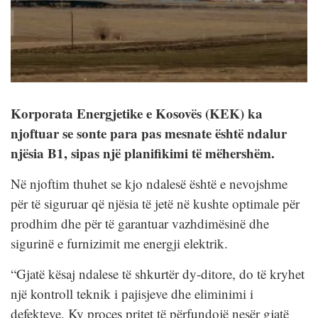
Korporata Energjetike e Kosovës (KEK) ka
njoftuar se sonte para pas mesnate është ndalur
njësia B1, sipas një planifikimi të mëhershëm.
Në njoftim thuhet se kjo ndalesë është e nevojshme
për të siguruar që njësia të jetë në kushte optimale për
prodhim dhe për të garantuar vazhdimësinë dhe
sigurinë e furnizimit me energji elektrik.
“Gjatë kësaj ndalese të shkurtër dy-ditore, do të kryhet
një kontroll teknik i pajisjeve dhe eliminimi i
defekteve. Ky proces pritet të përfundojë nesër gjatë