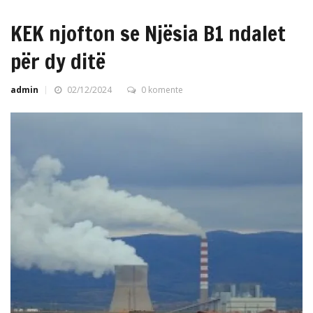
KEK njofton se Njësia B1 ndalet
për dy ditë
admin
02/12/2024
0 komente