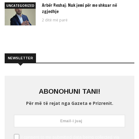
Arbër Rexhaj: Nuk jemi për me shkuar në
UNCATEGORIZED
zgjedhje
2 ditë më parë
NEWSLETTER
ABONOHUNI TANI!
Për më të rejat nga Gazeta e Prizrenit.
I consent to my submitted data being collected via