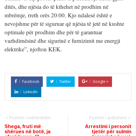
ditës, dhe njësia do të kthehet në prodhim në
mbrëmje, rreth orës 20:00. Kjo ndalesë është e
nevojshme për të siguruar që njësia të jetë në kushte
optimale për prodhim dhe për të garantuar
vazhdimësinë dhe sigurinë e furnizimit me energji
elektrike”, njofton KEK.
Facebook
Twitter
Google +
LinkedIn
Postimi i mëhershëm
Postimi i ardhshëm
Shega, fruti më
Arrestimi i personit
shërues në botë, ja
tjetër për sulmin