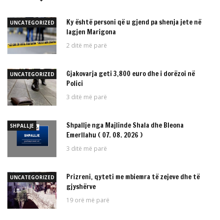
Ky është personi që u gjend pa shenja jete në
UNCATEGORIZED
lagjen Marigona
2 ditë më parë
Gjakovarja geti 3,800 euro dhe i dorëzoi në
UNCATEGORIZED
Polici
3 ditë më parë
Shpallje nga Majlinde Shala dhe Bleona
SHPALLJE
Emerllahu ( 07. 08. 2026 )
3 ditë më parë
Prizreni, qyteti me mbiemra të zejeve dhe të
UNCATEGORIZED
gjyshërve
19 orë më parë