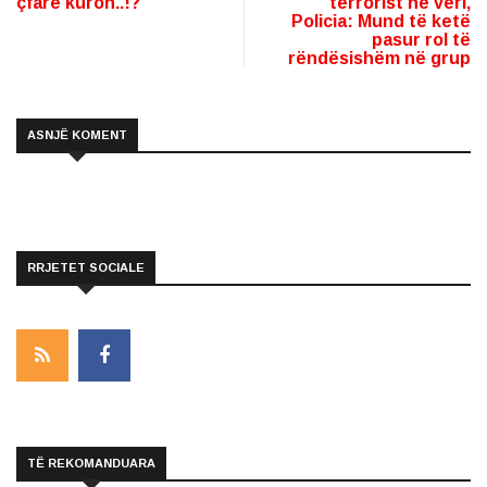
çfarë kuron..!?
terrorist në veri,
Policia: Mund të ketë
pasur rol të
rëndësishëm në grup
ASNJË KOMENT
RRJETET SOCIALE
TË REKOMANDUARA