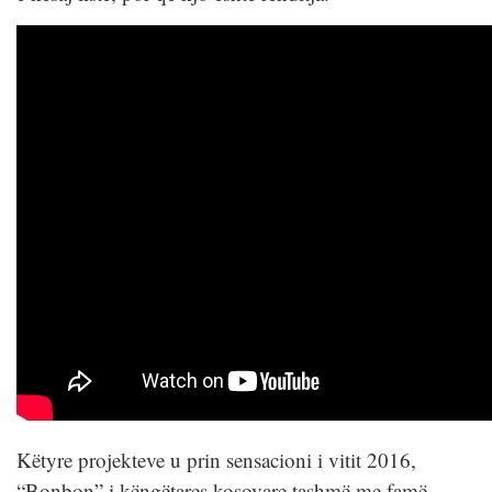
Këtyre projekteve u prin sensacioni i vitit 2016,
“Bonbon” i këngëtares kosovare tashmë me famë