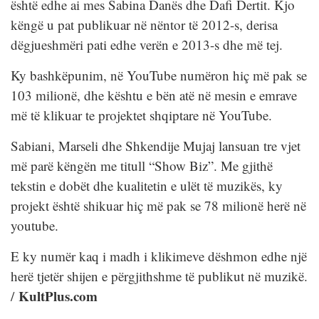
është edhe ai mes Sabina Danës dhe Dafi Dertit. Kjo
këngë u pat publikuar në nëntor të 2012-s, derisa
dëgjueshmëri pati edhe verën e 2013-s dhe më tej.
Ky bashkëpunim, në YouTube numëron hiç më pak se
103 milionë, dhe kështu e bën atë në mesin e emrave
më të klikuar te projektet shqiptare në YouTube.
Sabiani, Marseli dhe Shkendije Mujaj lansuan tre vjet
më parë këngën me titull “Show Biz”. Me gjithë
tekstin e dobët dhe kualitetin e ulët të muzikës, ky
projekt është shikuar hiç më pak se 78 milionë herë në
youtube.
E ky numër kaq i madh i klikimeve dëshmon edhe një
herë tjetër shijen e përgjithshme të publikut në muzikë.
KultPlus.com
/