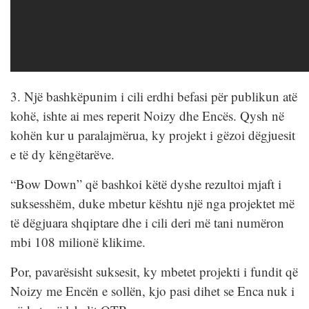
3. Një bashkëpunim i cili erdhi befasi për publikun atë
kohë, ishte ai mes reperit Noizy dhe Encës. Qysh në
kohën kur u paralajmërua, ky projekt i gëzoi dëgjuesit
e të dy këngëtarëve.
“Bow Down” që bashkoi këtë dyshe rezultoi mjaft i
suksesshëm, duke mbetur kështu një nga projektet më
të dëgjuara shqiptare dhe i cili deri më tani numëron
mbi 108 milionë klikime.
Por, pavarësisht suksesit, ky mbetet projekti i fundit që
Noizy me Encën e sollën, kjo pasi dihet se Enca nuk i