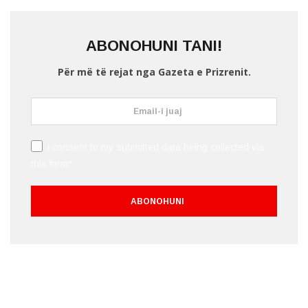
ABONOHUNI TANI!
Për më të rejat nga Gazeta e Prizrenit.
I consent to my submitted data being collected via
this form*