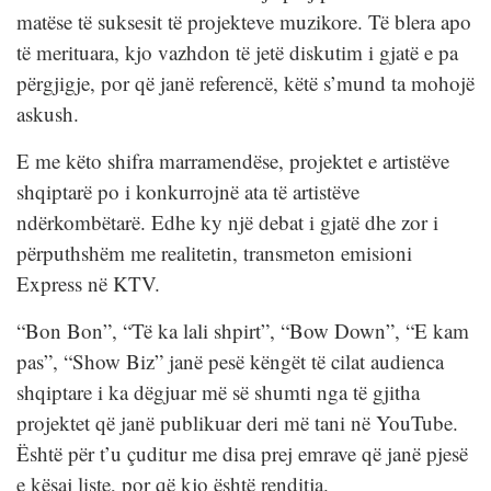
matëse të suksesit të projekteve muzikore. Të blera apo
të merituara, kjo vazhdon të jetë diskutim i gjatë e pa
përgjigje, por që janë referencë, këtë s’mund ta mohojë
askush.
E me këto shifra marramendëse, projektet e artistëve
shqiptarë po i konkurrojnë ata të artistëve
ndërkombëtarë. Edhe ky një debat i gjatë dhe zor i
përputhshëm me realitetin, transmeton emisioni
Express në KTV.
“Bon Bon”, “Të ka lali shpirt”, “Bow Down”, “E kam
pas”, “Show Biz” janë pesë këngët të cilat audienca
shqiptare i ka dëgjuar më së shumti nga të gjitha
projektet që janë publikuar deri më tani në YouTube.
Është për t’u çuditur me disa prej emrave që janë pjesë
e kësaj liste, por që kjo është renditja.