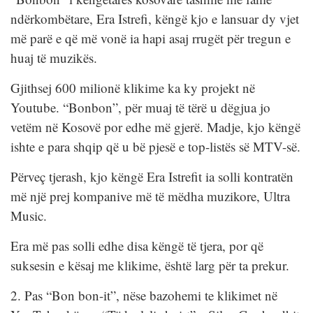
ndërkombëtare, Era Istrefi, këngë kjo e lansuar dy vjet
më parë e që më vonë ia hapi asaj rrugët për tregun e
huaj të muzikës.
Gjithsej 600 milionë klikime ka ky projekt në
Youtube. “Bonbon”, për muaj të tërë u dëgjua jo
vetëm në Kosovë por edhe më gjerë. Madje, kjo këngë
ishte e para shqip që u bë pjesë e top-listës së MTV-së.
Përveç tjerash, kjo këngë Era Istrefit ia solli kontratën
më një prej kompanive më të mëdha muzikore, Ultra
Music.
Era më pas solli edhe disa këngë të tjera, por që
suksesin e kësaj me klikime, është larg për ta prekur.
2. Pas “Bon bon-it”, nëse bazohemi te klikimet në