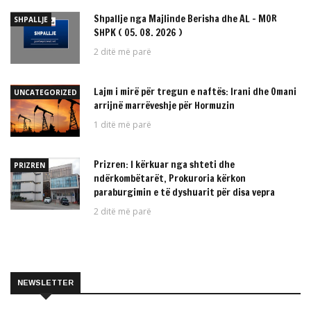
Shpallje nga Majlinde Berisha dhe AL – MOR
SHPALLJE
SHPK ( 05. 08. 2026 )
2 ditë më parë
Lajm i mirë për tregun e naftës: Irani dhe Omani
UNCATEGORIZED
arrijnë marrëveshje për Hormuzin
1 ditë më parë
Prizren: I kërkuar nga shteti dhe
PRIZREN
ndërkombëtarët, Prokuroria kërkon
paraburgimin e të dyshuarit për disa vepra
2 ditë më parë
NEWSLETTER