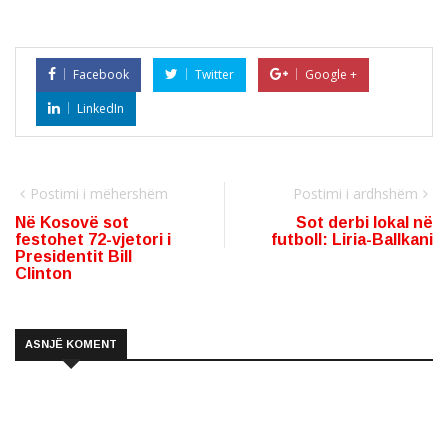
Facebook
Twitter
Google +
LinkedIn
Postimi i mëhershëm
Postimi i ardhshëm
Në Kosovë sot
Sot derbi lokal në
festohet 72-vjetori i
futboll: Liria-Ballkani
Presidentit Bill
Clinton
ASNJË KOMENT