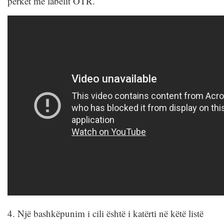
përket më labelit OTR.
4. Një bashkëpunim i cili është i katërti në këtë listë