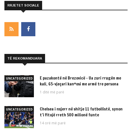
RRJETET SOCIALE
TË REKOMANDUARA
E pazakontë në Brezovicë – Ua zuri rrugën me
UNCATEGORIZED
kali, 65-vjeçari kan*osi me armë tre persona
1 ditë më parë
Chelsea i nxjerr në shitje 11 futbollistë, synon
UNCATEGORIZED
t’i fitojë rreth 500 milionë funte
14 orë më parë