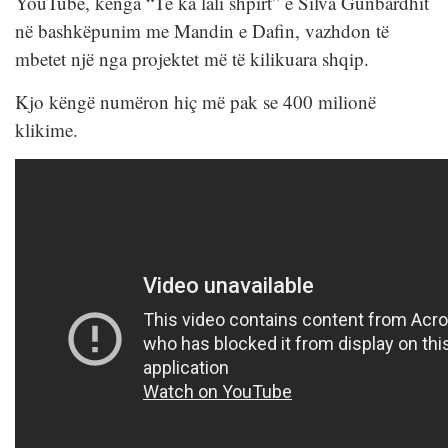
YouTube, kënga “Të ka lali shpirt” e Silva Gunbardhit
në bashkëpunim me Mandin e Dafin, vazhdon të
mbetet një nga projektet më të kilikuara shqip.
Kjo këngë numëron hiç më pak se 400 milionë
klikime.