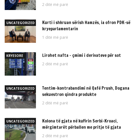
2 ditë më parë
Kurti i shkruan sërish Hamzës, ia ofron PDK-së
UNCATEGORIZED
kryeparlamentarin
1 ditë më parë
Lirohet nafta – çmimi i derivateve për sot
KRYESORE
2 ditë më parë
Tentim-kontrabandimi në Qafë Prush, Dogana
UNCATEGORIZED
sekuestron qindra produkte
2 ditë më parë
Kolona të gjata në kufirin Serbi–Kroaci,
UNCATEGORIZED
mërgimtarët përballen me pritje të gjata
2 ditë më parë