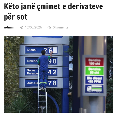
Këto janë çmimet e derivateve
për sot
admin
12/05/2026
0 komente