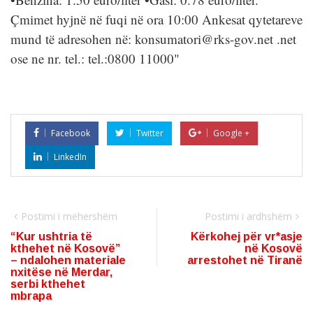
Facebook
Twitter
Google +
LinkedIn
Postimi i mëhershëm
Postimi i ardhshëm
“Kur ushtria të
Kërkohej për vr*asje
kthehet në Kosovë”
në Kosovë
– ndalohen materiale
arrestohet në Tiranë
nxitëse në Merdar,
serbi kthehet
mbrapa