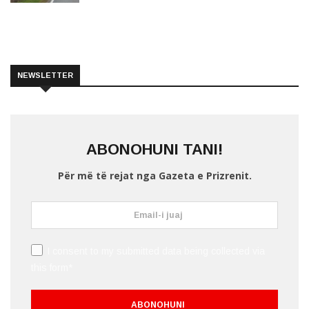
NEWSLETTER
ABONOHUNI TANI!
Për më të rejat nga Gazeta e Prizrenit.
I consent to my submitted data being collected via
this form*