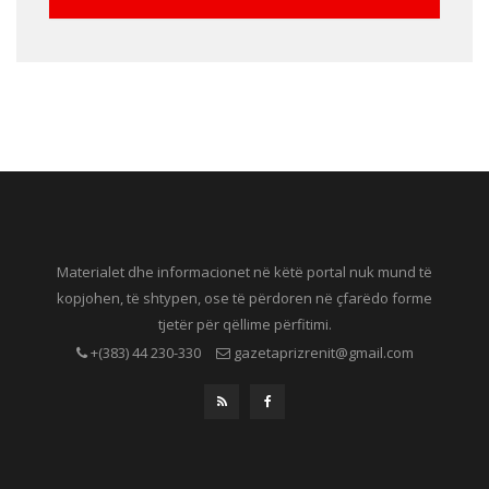
Materialet dhe informacionet në këtë portal nuk mund të
kopjohen, të shtypen, ose të përdoren në çfarëdo forme
tjetër për qëllime përfitimi.
+(383) 44 230-330
gazetaprizrenit@gmail.com