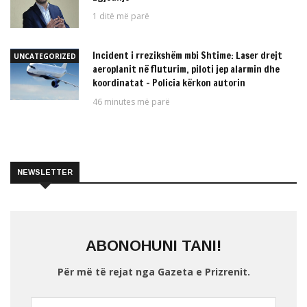
1 ditë më parë
Incident i rrezikshëm mbi Shtime: Laser drejt
UNCATEGORIZED
aeroplanit në fluturim, piloti jep alarmin dhe
koordinatat – Policia kërkon autorin
46 minutes më parë
NEWSLETTER
ABONOHUNI TANI!
Për më të rejat nga Gazeta e Prizrenit.