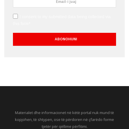
I consent to my submitted data being collected via
this form*
Materialet dhe informacionet në këtë portal nuk mund të
kopjohen, të shtypen, ose të përdoren në çfarëdo forme
tjetër për qëllime përfitimi.