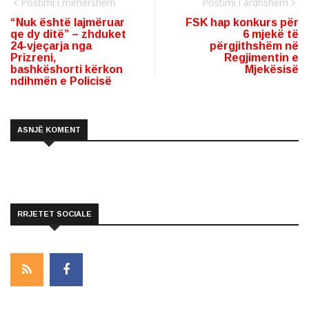
Postimi i mëhershëm
Postimi i ardhshëm
“Nuk është lajmëruar
FSK hap konkurs për
qe dy ditë” – zhduket
6 mjekë të
24-vjeçarja nga
përgjithshëm në
Prizreni,
Regjimentin e
bashkëshorti kërkon
Mjekësisë
ndihmën e Policisë
ASNJË KOMENT
RRJETET SOCIALE