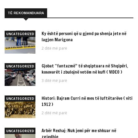
TË REKOMANDUARA
Ky është personi që u gjend pa shenja jete në
UNCATEGORIZED
lagjen Marigona
2 ditë më parë
Gjobat “fantazmë” të shqiptuara në Shqipëri,
UNCATEGORIZED
kosovarët i zbulojnë vetëm në kufi ( VIDEO )
3 ditë më parë
Histori: Bajram Curri në mes të luftëtarëve ( viti
UNCATEGORIZED
1912 )
2 ditë më parë
Arbër Rexhaj: Nuk jemi për me shkuar në
UNCATEGORIZED
zgjedhje