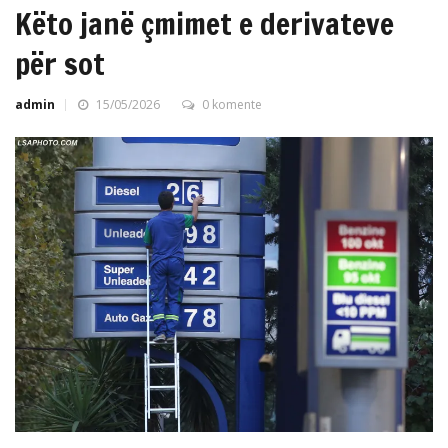
Këto janë çmimet e derivateve
për sot
admin
15/05/2026
0 komente