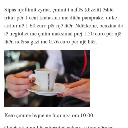
Sipas njoftimit zyrtar, çmimi i naftës (dizelit) është
rritur për 1 cent krahasuar me ditën paraprake, duke
arritur në 1.60 euro për një litër. Ndërkohë, benzina do
të tregtohet me çmim maksimal prej 1.50 euro për një
litër, ndërsa gazi me 0.76 euro për një litër.
Këto çmime hyjnë në fuqi nga ora 10:00.
Qytetarët mund të adresojnë ankesat e tyre përmes