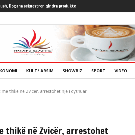
rush, Dogana sekuestron qindra produkte
KONOMI
KULT/ ARSIM
SHOWBIZ
SPORT
VIDEO
 me thikë në Zvicër, arrestohet një i dyshuar
e thikë në Zvicër, arrestohet