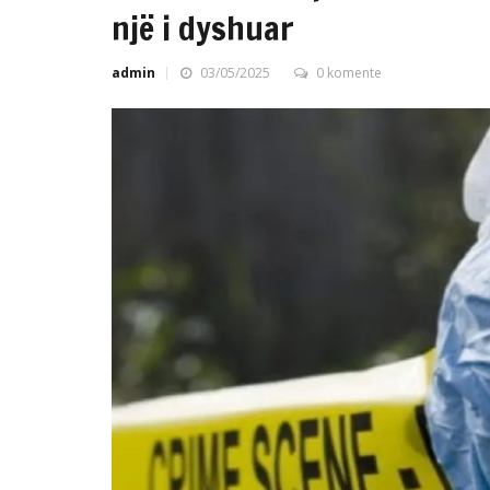
një i dyshuar
admin
03/05/2025
0 komente