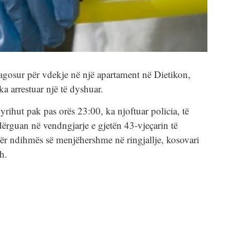
lagosur për vdekje në një apartament në Dietikon,
a arrestuar një të dyshuar.
yrihut pak pas orës 23:00, ka njoftuar policia, të
dërguan në vendngjarje e gjetën 43-vjeçarin të
dër ndihmës së menjëhershme në ringjallje, kosovari
h.