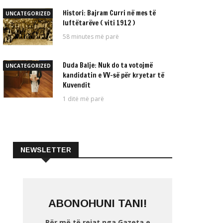
Histori: Bajram Curri në mes të
UNCATEGORIZED
luftëtarëve ( viti 1912 )
58 minutes më parë
Duda Balje: Nuk do ta votojmë
UNCATEGORIZED
kandidatin e VV-së për kryetar të
Kuvendit
1 ditë më parë
NEWSLETTER
ABONOHUNI TANI!
Për më të rejat nga Gazeta e