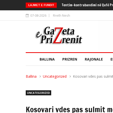
Tentim-kontrabandimi në Qafë P
LAJMET E FUNDIT
07-08-2026
Rreth Nesh
BALLINA
PRIZREN
RAJONALE
E
Ballina
Uncategorized
Kosovari vdes pas sulmit
UNCATEGORIZED
Kosovari vdes pas sulmit m