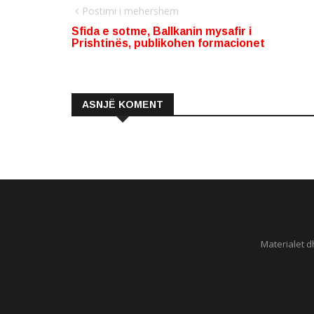
Postimi i mëhershëm
Sfida e sotme, Ballkanin mysafir i
Prishtinës, publikohen formacionet
ASNJË KOMENT
Materialet d