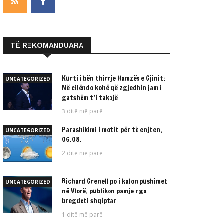
TË REKOMANDUARA
Kurti i bën thirrje Hamzës e Gjinit:
UNCATEGORIZED
Në cilëndo kohë që zgjedhin jam i
gatshëm t’i takojë
3 ditë më parë
Parashikimi i motit për të enjten,
UNCATEGORIZED
06.08.
2 ditë më parë
Richard Grenell po i kalon pushimet
UNCATEGORIZED
në Vlorë, publikon pamje nga
bregdeti shqiptar
1 ditë më parë