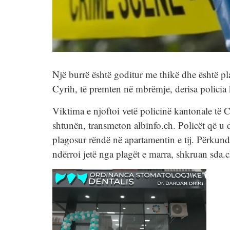
Një burrë është goditur me thikë dhe është p
Cyrih, të premten në mbrëmje, derisa policia k
Viktima e njoftoi vetë policinë kantonale të C
shtunën, transmeton albinfo.ch. Policët që u 
plagosur rëndë në apartamentin e tij. Përkun
ndërroi jetë nga plagët e marra, shkruan sda.c