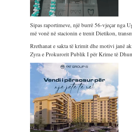
Sipas raportimeve, një burrë 56-vjeçar nga U
më vonë në stacionin e trenit Dietikon, trans
Rrethanat e sakta të krimit dhe motivi janë ak
Zyra e Prokurorit Publik I për Krime të Dhun