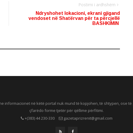
Postimi i ardhshëm
Ndryshohet lokacioni, ekrani gjigand
vendoset në Shatërvan për ta përcjellë
BASHKIMIN
he informacionet në këtë portal nuk mund të kopjohen, të shtypen, ose t
çfarëdo forme tjetër për qëllime përfitimi.
+(383) 44 230-330
gazetaprizrenit@gmail.com