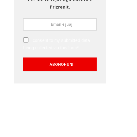
Prizrenit.
I consent to my submitted data
being collected via this form*