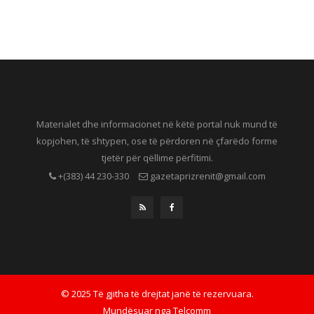
Materialet dhe informacionet në këtë portal nuk mund të
kopjohen, të shtypen, ose të përdoren në çfarëdo forme
tjetër për qëllime përfitimi.
+(383) 44 230-330
gazetaprizrenit@gmail.com
© 2025 Të gjitha të drejtat janë të rezervuara.
Mundësuar nga
Telcomm