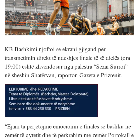
KB Bashkimi njoftoi se ekrani gjigand për
transmetimin direkt të ndeshjes finale të së dielës (ora
19:00) është zhvendosur nga palestra “Sezai Surroi”
në sheshin Shatërvan, raporton Gazeta e Prizrenit.
“Ejani ta përjetojmë emocionin e finales së bashku në
zemër të qytetit dhe të përkrahim me zemër Portokall e