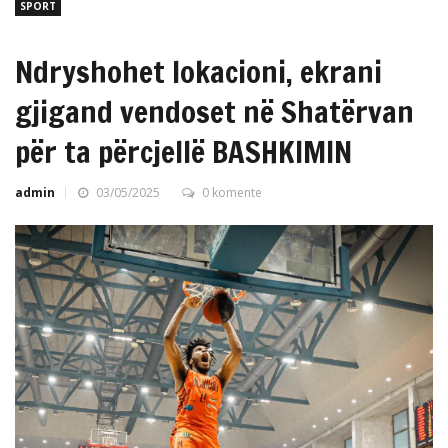
SPORT
Ndryshohet lokacioni, ekrani
gjigand vendoset në Shatërvan
për ta përcjellë BASHKIMIN
admin
03/05/2025
0 komente