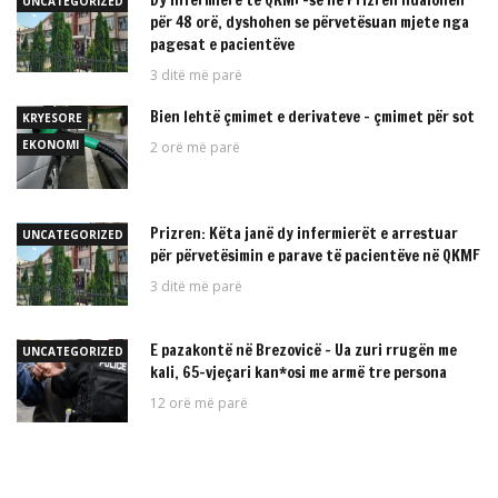
UNCATEGORIZED
për 48 orë, dyshohen se përvetësuan mjete nga
pagesat e pacientëve
3 ditë më parë
Bien lehtë çmimet e derivateve – çmimet për sot
KRYESORE
EKONOMI
2 orë më parë
Prizren: Këta janë dy infermierët e arrestuar
UNCATEGORIZED
për përvetësimin e parave të pacientëve në QKMF
3 ditë më parë
E pazakontë në Brezovicë – Ua zuri rrugën me
UNCATEGORIZED
kali, 65-vjeçari kan*osi me armë tre persona
12 orë më parë