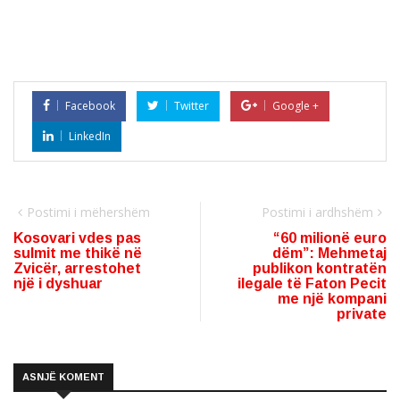
Facebook
Twitter
Google +
LinkedIn
Postimi i mëhershëm
Postimi i ardhshëm
Kosovari vdes pas
“60 milionë euro
sulmit me thikë në
dëm”: Mehmetaj
Zvicër, arrestohet
publikon kontratën
një i dyshuar
ilegale të Faton Pecit
me një kompani
private
ASNJË KOMENT