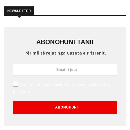
NEWSLETTER
ABONOHUNI TANI!
Për më të rejat nga Gazeta e Prizrenit.
I consent to my submitted data being collected via
this form*