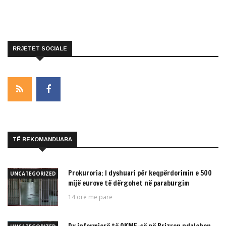
RRJETET SOCIALE
TË REKOMANDUARA
Prokuroria: I dyshuari për keqpërdorimin e 500
UNCATEGORIZED
mijë eurove të dërgohet në paraburgim
14 orë më parë
Dy infermierë të QKMF-së në Prizren ndalohen