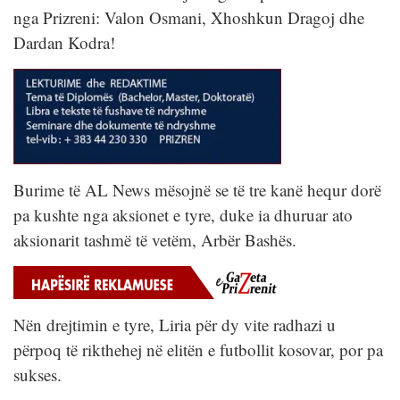
nga Prizreni: Valon Osmani, Xhoshkun Dragoj dhe
Dardan Kodra!
Burime të AL News mësojnë se të tre kanë hequr dorë
pa kushte nga aksionet e tyre, duke ia dhuruar ato
aksionarit tashmë të vetëm, Arbër Bashës.
Nën drejtimin e tyre, Liria për dy vite radhazi u
përpoq të rikthehej në elitën e futbollit kosovar, por pa
sukses.