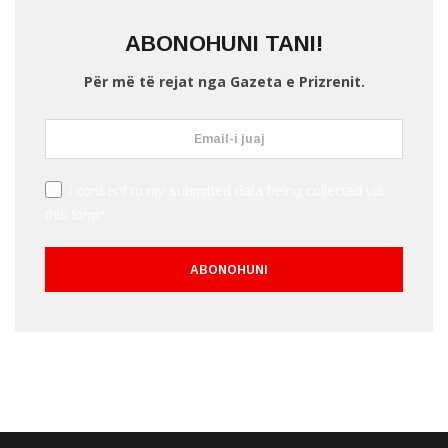
ABONOHUNI TANI!
Për më të rejat nga Gazeta e Prizrenit.
I consent to my submitted data being collected via
this form*