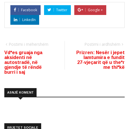
Facebook
Twitter
Google +
LinkedIn
Postimi i mëhershëm
Postimi i ardhshëm
Vd*es gruaja nga
Prizren: Nesër i jepet
aksidenti në
lamtumira e fundit
autostradë, në
27-vjeçarit që u the*r
gjendje të rëndë
me thi*kë
burri i saj
ASNJË KOMENT
RRJETET SOCIALE