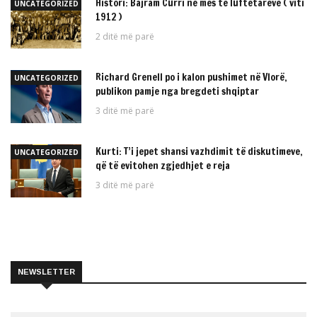
Histori: Bajram Curri në mes të luftëtarëve ( viti
UNCATEGORIZED
1912 )
2 ditë më parë
Richard Grenell po i kalon pushimet në Vlorë,
UNCATEGORIZED
publikon pamje nga bregdeti shqiptar
3 ditë më parë
Kurti: T’i jepet shansi vazhdimit të diskutimeve,
UNCATEGORIZED
që të evitohen zgjedhjet e reja
3 ditë më parë
NEWSLETTER