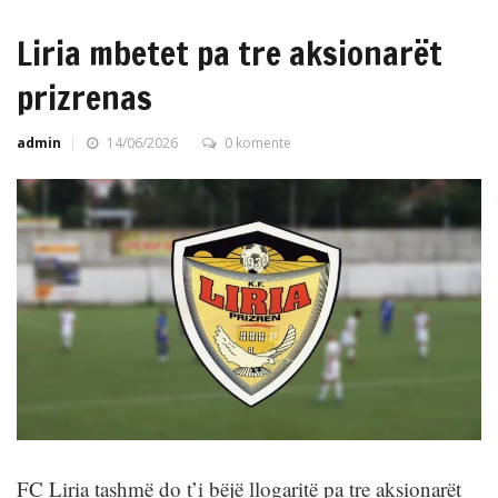
Liria mbetet pa tre aksionarët
prizrenas
admin
14/06/2026
0 komente
FC Liria tashmë do t’i bëjë llogaritë pa tre aksionarët