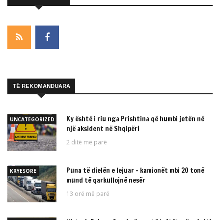
TË REKOMANDUARA
Ky është i riu nga Prishtina që humbi jetën në
UNCATEGORIZED
një aksident në Shqipëri
2 ditë më parë
Puna të dielën e lejuar – kamionët mbi 20 tonë
KRYESORE
mund të qarkullojnë nesër
13 orë më parë