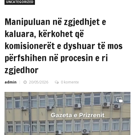
UNCATEGORIZED
Manipuluan në zgjedhjet e
kaluara, kërkohet që
komisionerët e dyshuar të mos
përfshihen në procesin e ri
zgjedhor
admin
20/05/2026
0 komente