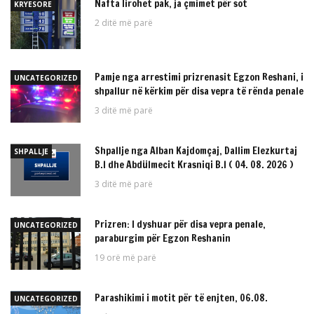
Nafta lirohet pak, ja çmimet për sot
KRYESORE
2 ditë më parë
Pamje nga arrestimi prizrenasit Egzon Reshani, i
UNCATEGORIZED
shpallur në kërkim për disa vepra të rënda penale
3 ditë më parë
Shpallje nga Alban Kajdomçaj, Dallim Elezkurtaj
SHPALLJE
B.I dhe Abdülmecit Krasniqi B.I ( 04. 08. 2026 )
3 ditë më parë
Prizren: I dyshuar për disa vepra penale,
UNCATEGORIZED
paraburgim për Egzon Reshanin
19 orë më parë
Parashikimi i motit për të enjten, 06.08.
UNCATEGORIZED