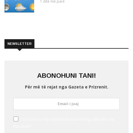
1 ditë më parë
NEWSLETTER
ABONOHUNI TANI!
Për më të rejat nga Gazeta e Prizrenit.
I consent to my submitted data being collected via
this form*