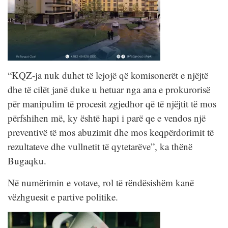
“KQZ-ja nuk duhet të lejojë që komisonerët e njëjtë
dhe të cilët janë duke u hetuar nga ana e prokurorisë
për manipulim të procesit zgjedhor që të njëjtit të mos
përfshihen më, ky është hapi i parë qe e vendos një
preventivë të mos abuzimit dhe mos keqpërdorimit të
rezultateve dhe vullnetit të qytetarëve”, ka thënë
Bugaqku.
Në numërimin e votave, rol të rëndësishëm kanë
vëzhguesit e partive politike.