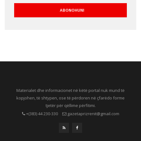
Materialet dhe informacionet në këtë portal nuk mund të
kopjohen, të shtypen, ose të përdoren në çfarëdo forme
tjetër për qëllime përfitimi.
+(383) 44 230-330
gazetaprizrenit@gmail.com