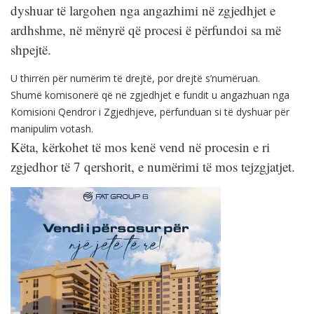
dyshuar të largohen nga angazhimi në zgjedhjet e
ardhshme, në mënyrë që procesi ë përfundoi sa më
shpejtë.
U thirrën për numërim të drejtë, por drejtë s’numëruan.
Shumë komisonerë që në zgjedhjet e fundit u angazhuan nga
Komisioni Qendror i Zgjedhjeve, përfunduan si të dyshuar për
manipulim votash.
Këta, kërkohet të mos kenë vend në procesin e ri
zgjedhor të 7 qershorit, e numërimi të mos tejzgjatjet.