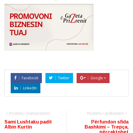
Facebook
Twitter
Google +
LinkedIn
Postimi i mëhershëm
Postimi i ardhshëm
Sami Lushtaku padit
Përfundon sfida
Albin Kurtin
Bashkimi – Trepça,
përcaktohet