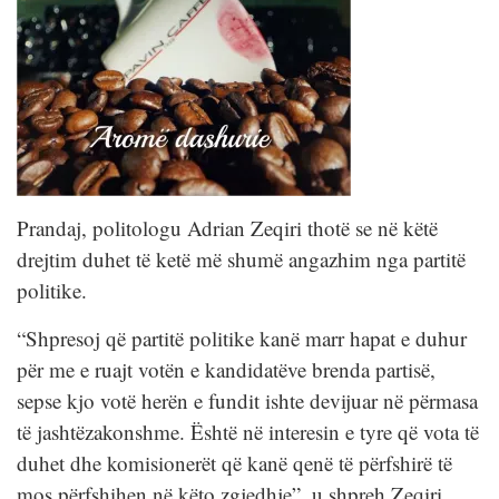
Prandaj, politologu Adrian Zeqiri thotë se në këtë
drejtim duhet të ketë më shumë angazhim nga partitë
politike.
“Shpresoj që partitë politike kanë marr hapat e duhur
për me e ruajt votën e kandidatëve brenda partisë,
sepse kjo votë herën e fundit ishte devijuar në përmasa
të jashtëzakonshme. Është në interesin e tyre që vota të
duhet dhe komisionerët që kanë qenë të përfshirë të
mos përfshihen në këto zgjedhje”, u shpreh Zeqiri.