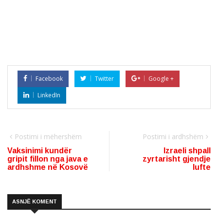
Facebook
Twitter
Google +
LinkedIn
Postimi i mëhershëm
Postimi i ardhshëm
Vaksinimi kundër
Izraeli shpall
gripit fillon nga java e
zyrtarisht gjendje
ardhshme në Kosovë
lufte
ASNJË KOMENT