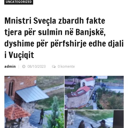
UNCATEGORIZED
Mnistri Sveçla zbardh fakte
tjera për sulmin në Banjskë,
dyshime për përfshirje edhe djali
i Vuçiqit
admin
08/10/2023
0 komente