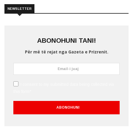
NEWSLETTER
ABONOHUNI TANI!
Për më të rejat nga Gazeta e Prizrenit.
I consent to my submitted data being collected via
this form*