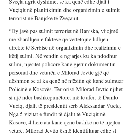
Sveçla ngrit dyshimet se ka qenë edhe djali i
Vuçiqit në planifikimin dhe organizimin e sulmit
terrorist në Banjskë të Zveçanit.
“Dy javë pas sulmit terrorist në Banjska, vijojmë
me zbardhjen e fakteve që vërtetojnë lidhjen
direkte të Serbisë në organizimin dhe realizimin e
këtij sulmi. Në vendin e ngjarjes ku ka ndodhur
sulmi, njësitet policore kanë gjetur dokumentin
personal dhe veturën e Milorad Jevtic gjë që
dëshmon se ai ka qenë në njësitin që kanë sulmuar
Policinë e Kosovës. Terroristi Milorad Jevtic njihet
si një ndër bashkëpunëtorët më të afërt të Danilo
Vuciq, djalit të presidentit serb Aleksandar Vuciq.
Nga 5 vizitat e fundit të djalit të Vuciqit në
Kosovë, 4 herë ata kanë qenë bashkë në të njejtën
veturë. Milorad Jevtiq është identifikuar edhe si