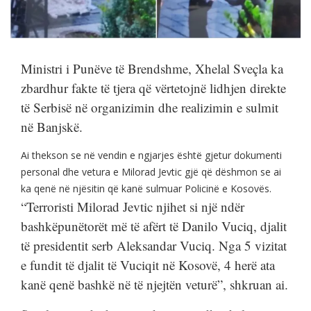
Ministri i Punëve të Brendshme, Xhelal Sveçla ka
zbardhur fakte të tjera që vërtetojnë lidhjen direkte
të Serbisë në organizimin dhe realizimin e sulmit
në Banjskë.
Ai thekson se në vendin e ngjarjes është gjetur dokumenti
personal dhe vetura e Milorad Jevtic gjë që dëshmon se ai
ka qenë në njësitin që kanë sulmuar Policinë e Kosovës.
“Terroristi Milorad Jevtic njihet si një ndër
bashkëpunëtorët më të afërt të Danilo Vuciq, djalit
të presidentit serb Aleksandar Vuciq. Nga 5 vizitat
e fundit të djalit të Vuciqit në Kosovë, 4 herë ata
kanë qenë bashkë në të njejtën veturë”, shkruan ai.