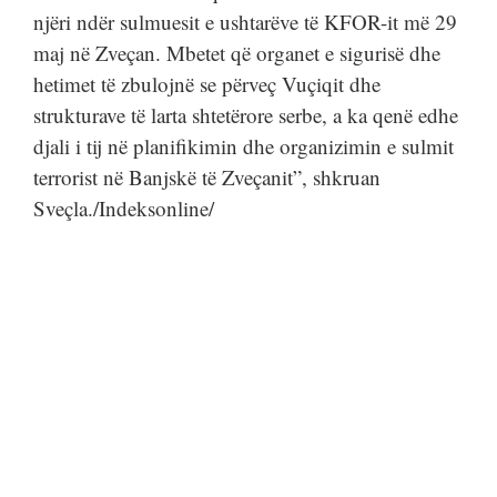
njëri ndër sulmuesit e ushtarëve të KFOR-it më 29
maj në Zveçan. Mbetet që organet e sigurisë dhe
hetimet të zbulojnë se përveç Vuçiqit dhe
strukturave të larta shtetërore serbe, a ka qenë edhe
djali i tij në planifikimin dhe organizimin e sulmit
terrorist në Banjskë të Zveçanit”, shkruan
Sveçla./Indeksonline/