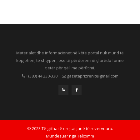
Materialet dhe informacionet në këtë portal nuk mund të
kopjohen, të shtypen, ose të përdoren në çfarëdo forme
tjetër për qëllime përfitimi.
+(383) 44 230-330
gazetaprizrenit@gmail.com
© 2023 Të gjitha të drejtat janë të rezervuara.
Mundësuar nga
Telcomm