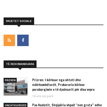
RRJETET SOCIALE
TË REKOMANDUARA
Prizren: I kërkuar nga shteti dhe
PRIZREN
ndërkombëtarët, Prokuroria kërkon
paraburgimin e të dyshuarit për disa vepra
16 orë më parë
Pas Hudutit, Shqipëria shpall “non grata” edhe
UNCATEGORIZED