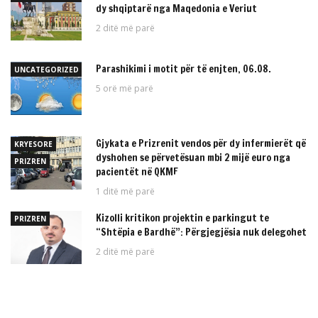
dy shqiptarë nga Maqedonia e Veriut
2 ditë më parë
Parashikimi i motit për të enjten, 06.08.
UNCATEGORIZED
5 orë më parë
Gjykata e Prizrenit vendos për dy infermierët që
KRYESORE
dyshohen se përvetësuan mbi 2 mijë euro nga
PRIZREN
pacientët në QKMF
1 ditë më parë
Kizolli kritikon projektin e parkingut te
PRIZREN
“Shtëpia e Bardhë”: Përgjegjësia nuk delegohet
2 ditë më parë