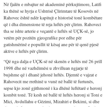
Në fjalën e mbajtur në akademinë përkujtimore, Latifi
ka thënë se hyrja e Ushtrisë Çlirimtare të Kosovës në
Rahovec është ndër kapitujt e historisë tonë kombëtare
që i dha dimensione të reja luftës për çlirim. Rahoveci
tha se ishte arterie e veçantë e luftës së UÇK-së, jo
vetëm për pozitën gjeografike por edhe për
gatishmërinë e popullit të kësaj ane për të qenë pjesë
aktive e luftës për çlirim.
“Që nga dalja e UÇK-së në skenën e luftës më 26 prill
1998 dhe në vazhdimësi u zhvilluan ngjarje të
bujshme që i dhanë jehonë luftës. Djemtë e vajzat e
Rahovecit me rrethinë u vunë në ballë të furtunës,
sepse kjo zonë gjithmonë i ka dhënë luftëtarë e heronj
kombit tonë. Të kesh në ballë të luftës heronj si Toni e
Mici, Avdullahu e Gëzimi, Mizahiri e Bekimi, si dhe