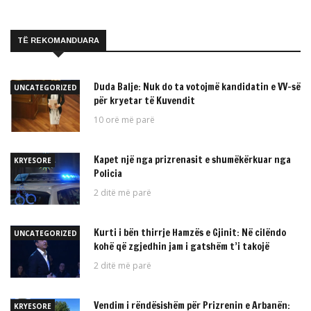
TË REKOMANDUARA
Duda Balje: Nuk do ta votojmë kandidatin e VV-së
UNCATEGORIZED
për kryetar të Kuvendit
10 orë më parë
Kapet një nga prizrenasit e shumëkërkuar nga
KRYESORE
Policia
2 ditë më parë
Kurti i bën thirrje Hamzës e Gjinit: Në cilëndo
UNCATEGORIZED
kohë që zgjedhin jam i gatshëm t’i takojë
2 ditë më parë
Vendim i rëndësishëm për Prizrenin e Arbanën:
KRYESORE