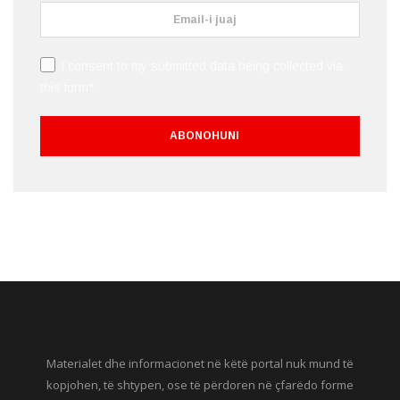
I consent to my submitted data being collected via
this form*
Materialet dhe informacionet në këtë portal nuk mund të
kopjohen, të shtypen, ose të përdoren në çfarëdo forme