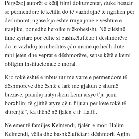
Përgëzoj autorët e këtij filmi dokumentar, duke besuar
se përmendore të këtilla do të vazhdojnë të ngrihen për
dëshmorët, ngase kjo është rruga jonë e vështirë e
tragjike, por edhe heroike njëkohësisht. Në cilësinë
time zyrtare por edhe si bashkëluftëtar i dëshmorëve
do të vazhdoj të mbështes çdo nismë që hedh dritë
mbi jetën dhe veprat e dëshmorëve, sepse këtë e kemi
obligim institucionale e moral.
Kjo tokë është e mbushur me varre e përmendore të
dëshmorëve dhe është e larë me gjakun e shumë
brezave, prandaj natyrshëm kemi arsye t’ju jemi
borxhlinj të gjithë atyre që u flijuan për këtë tokë të
shtrenjtë”, ka thënë në fjalën e tij Latifi.
Në emër të familjes Kelmendi, fjalën e mori Halim
Kelmendi, vëlla dhe bashkëluftëtar i dëshmorit Agim