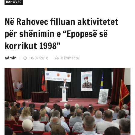
RAHOVEC
Në Rahovec filluan aktivitetet
për shënimin e “Epopesë së
korrikut 1998”
admin
18/07/2018
0 komente