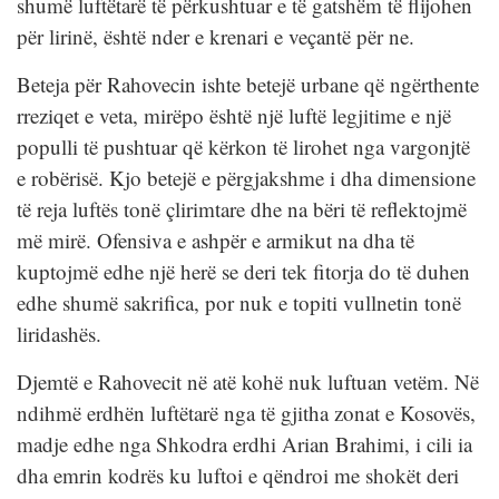
shumë luftëtarë të përkushtuar e të gatshëm të flijohen
për lirinë, është nder e krenari e veçantë për ne.
Beteja për Rahovecin ishte betejë urbane që ngërthente
rreziqet e veta, mirëpo është një luftë legjitime e një
populli të pushtuar që kërkon të lirohet nga vargonjtë
e robërisë. Kjo betejë e përgjakshme i dha dimensione
të reja luftës tonë çlirimtare dhe na bëri të reflektojmë
më mirë. Ofensiva e ashpër e armikut na dha të
kuptojmë edhe një herë se deri tek fitorja do të duhen
edhe shumë sakrifica, por nuk e topiti vullnetin tonë
liridashës.
Djemtë e Rahovecit në atë kohë nuk luftuan vetëm. Në
ndihmë erdhën luftëtarë nga të gjitha zonat e Kosovës,
madje edhe nga Shkodra erdhi Arian Brahimi, i cili ia
dha emrin kodrës ku luftoi e qëndroi me shokët deri