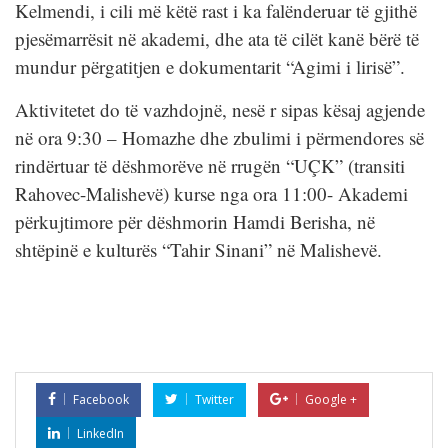
Kelmendi, i cili më këtë rast i ka falënderuar të gjithë
pjesëmarrësit në akademi, dhe ata të cilët kanë bërë të
mundur përgatitjen e dokumentarit “Agimi i lirisë”.
Aktivitetet do të vazhdojnë, nesë r sipas kësaj agjende
në ora 9:30 – Homazhe dhe zbulimi i përmendores së
rindërtuar të dëshmorëve në rrugën “UÇK” (transiti
Rahovec-Malishevë) kurse nga ora 11:00- Akademi
përkujtimore për dëshmorin Hamdi Berisha, në
shtëpinë e kulturës “Tahir Sinani” në Malishevë.
Facebook
Twitter
Google +
LinkedIn