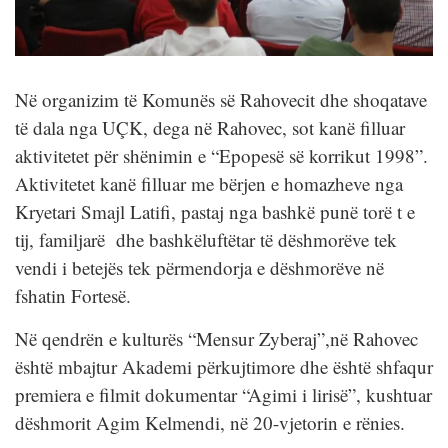
Në organizim të Komunës së Rahovecit dhe shoqatave
të dala nga UÇK, dega në Rahovec, sot kanë filluar
aktivitetet për shënimin e “Epopesë së korrikut 1998”.
Aktivitetet kanë filluar me bërjen e homazheve nga
Kryetari Smajl Latifi, pastaj nga bashkë punë torë t e
tij, familjarë dhe bashkëluftëtar të dëshmorëve tek
vendi i betejës tek përmendorja e dëshmorëve në
fshatin Fortesë.
Në qendrën e kulturës “Mensur Zyberaj”,në Rahovec
është mbajtur Akademi përkujtimore dhe është shfaqur
premiera e filmit dokumentar “Agimi i lirisë”, kushtuar
dëshmorit Agim Kelmendi, në 20-vjetorin e rënies.