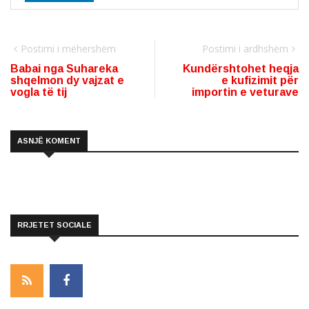
Postimi i mëhershëm
Postimi i ardhshëm
Babai nga Suhareka
Kundërshtohet heqja
shqelmon dy vajzat e
e kufizimit për
vogla të tij
importin e veturave
ASNJË KOMENT
RRJETET SOCIALE