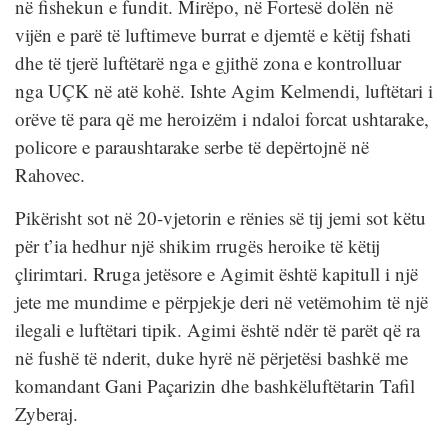
në fishekun e fundit. Mirëpo, në Fortesë dolën në
vijën e parë të luftimeve burrat e djemtë e këtij fshati
dhe të tjerë luftëtarë nga e gjithë zona e kontrolluar
nga UÇK në atë kohë. Ishte Agim Kelmendi, luftëtari i
orëve të para që me heroizëm i ndaloi forcat ushtarake,
policore e paraushtarake serbe të depërtojnë në
Rahovec.
Pikërisht sot në 20-vjetorin e rënies së tij jemi sot këtu
për t’ia hedhur një shikim rrugës heroike të këtij
çlirimtari. Rruga jetësore e Agimit është kapitull i një
jete me mundime e përpjekje deri në vetëmohim të një
ilegali e luftëtari tipik. Agimi është ndër të parët që ra
në fushë të nderit, duke hyrë në përjetësi bashkë me
komandant Gani Paçarizin dhe bashkëluftëtarin Tafil
Zyberaj.