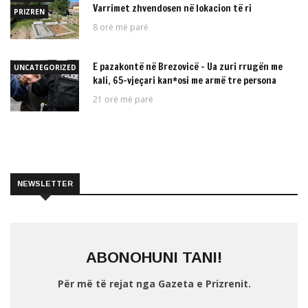
Varrimet zhvendosen në lokacion të ri
PRIZREN
8 orë më parë
E pazakontë në Brezovicë – Ua zuri rrugën me
UNCATEGORIZED
kali, 65-vjeçari kan*osi me armë tre persona
21 orë më parë
NEWSLETTER
ABONOHUNI TANI!
Për më të rejat nga Gazeta e Prizrenit.