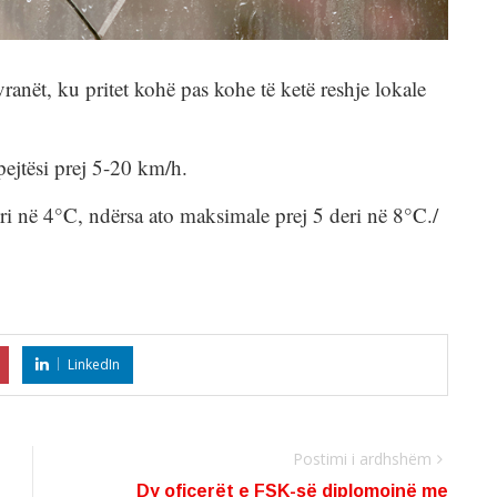
ranët, ku pritet kohë pas kohe të ketë reshje lokale
ejtësi prej 5-20 km/h.
ri në 4°C, ndërsa ato maksimale prej 5 deri në 8°C./
LinkedIn
Postimi i ardhshëm
Dy oficerët e FSK-së diplomojnë me