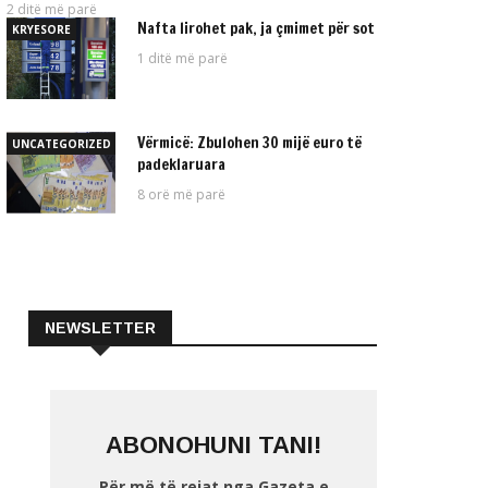
2 ditë më parë
Nafta lirohet pak, ja çmimet për sot
KRYESORE
1 ditë më parë
Vërmicë: Zbulohen 30 mijë euro të
UNCATEGORIZED
padeklaruara
8 orë më parë
NEWSLETTER
ABONOHUNI TANI!
Për më të rejat nga Gazeta e