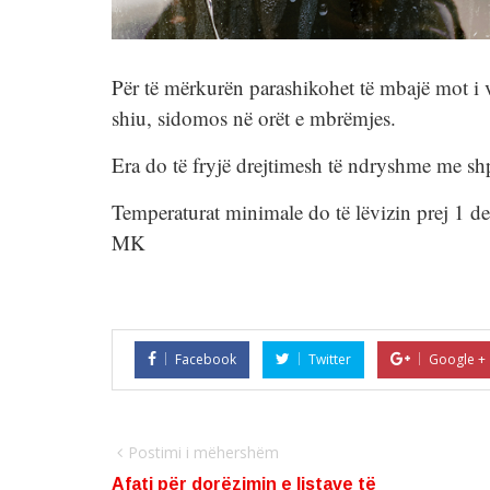
Për të mërkurën parashikohet të mbajë mot i v
shiu, sidomos në orët e mbrëmjes.
Era do të fryjë drejtimesh të ndryshme me shp
Temperaturat minimale do të lëvizin prej 1 de
MK
Facebook
Twitter
Google +
Postimi i mëhershëm
Afati për dorëzimin e listave të