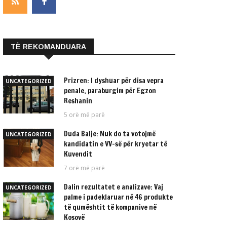
TË REKOMANDUARA
Prizren: I dyshuar për disa vepra
UNCATEGORIZED
penale, paraburgim për Egzon
Reshanin
5 orë më parë
Duda Balje: Nuk do ta votojmë
UNCATEGORIZED
kandidatin e VV-së për kryetar të
Kuvendit
7 orë më parë
Dalin rezultatet e analizave: Vaj
UNCATEGORIZED
palme i padeklaruar në 46 produkte
të qumështit të kompanive në
Kosovë