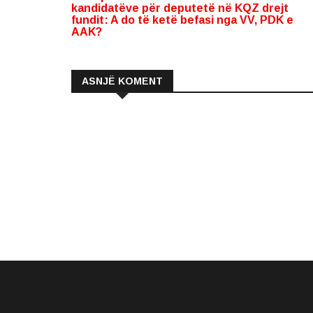
kandidatëve për deputetë në KQZ drejt
fundit: A do të ketë befasi nga VV, PDK e
AAK?
ASNJË KOMENT