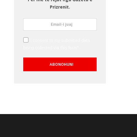
Prizrenit.
I consent to my submitted data
being collected via this form*