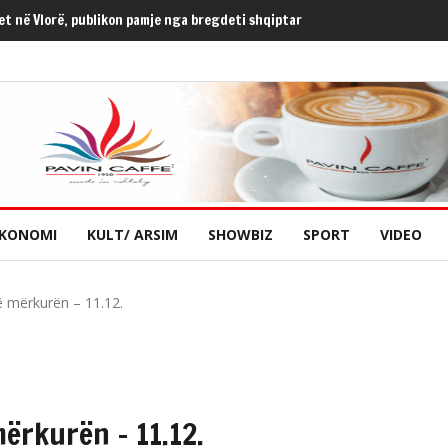
met në Vlorë, publikon pamje nga bregdeti shqiptar
KONOMI
KULT/ ARSIM
SHOWBIZ
SPORT
VIDEO
të mërkurën – 11.12.
mërkurën – 11.12.