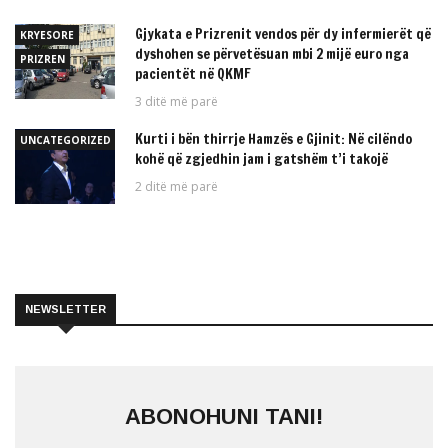
Gjykata e Prizrenit vendos për dy infermierët që
KRYESORE
dyshohen se përvetësuan mbi 2 mijë euro nga
PRIZREN
pacientët në QKMF
3 ditë më parë
Kurti i bën thirrje Hamzës e Gjinit: Në cilëndo
UNCATEGORIZED
kohë që zgjedhin jam i gatshëm t’i takojë
2 ditë më parë
NEWSLETTER
ABONOHUNI TANI!