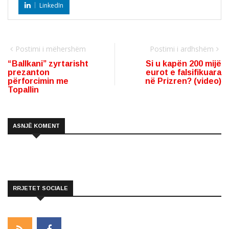
LinkedIn
Postimi i mëhershëm
Postimi i ardhshëm
“Ballkani” zyrtarisht
Si u kapën 200 mijë
prezanton
eurot e falsifikuara
përforcimin me
në Prizren? (video)
Topallin
ASNJË KOMENT
RRJETET SOCIALE