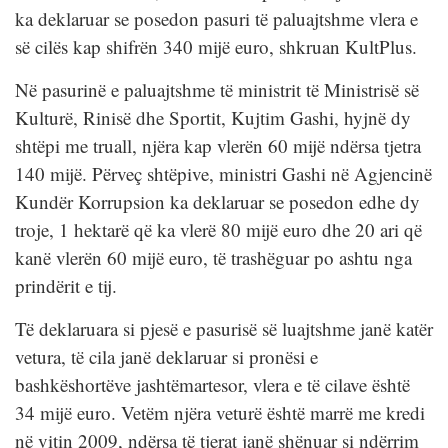
ka deklaruar se posedon pasuri të paluajtshme vlera e
së cilës kap shifrën 340 mijë euro, shkruan KultPlus.
Në pasurinë e paluajtshme të ministrit të Ministrisë së
Kulturë, Rinisë dhe Sportit, Kujtim Gashi, hyjnë dy
shtëpi me truall, njëra kap vlerën 60 mijë ndërsa tjetra
140 mijë. Përveç shtëpive, ministri Gashi në Agjencinë
Kundër Korrupsion ka deklaruar se posedon edhe dy
troje, 1 hektarë që ka vlerë 80 mijë euro dhe 20 ari që
kanë vlerën 60 mijë euro, të trashëguar po ashtu nga
prindërit e tij.
Të deklaruara si pjesë e pasurisë së luajtshme janë katër
vetura, të cila janë deklaruar si pronësi e
bashkëshortëve jashtëmartesor, vlera e të cilave është
34 mijë euro. Vetëm njëra veturë është marrë me kredi
në vitin 2009, ndërsa të tjerat janë shënuar si ndërrim