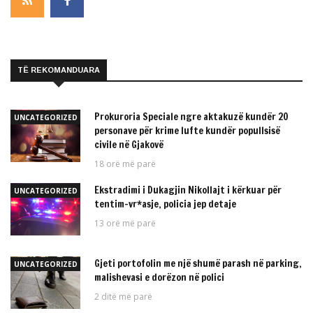
TË REKOMANDUARA
Prokuroria Speciale ngre aktakuzë kundër 20
UNCATEGORIZED
personave për krime lufte kundër popullsisë
civile në Gjakovë
18 orë më parë
Ekstradimi i Dukagjin Nikollajt i kërkuar për
UNCATEGORIZED
tentim-vr*asje, policia jep detaje
13 orë më parë
Gjeti portofolin me një shumë parash në parking,
UNCATEGORIZED
malishevasi e dorëzon në polici
2 ditë më parë