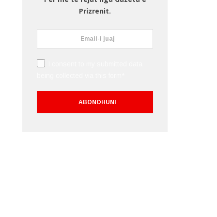
Prizrenit.
I consent to my submitted data
being collected via this form*