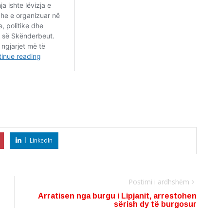
LinkedIn
Postimi i ardhshëm
Arratisen nga burgu i Lipjanit, arrestohen
sërish dy të burgosur