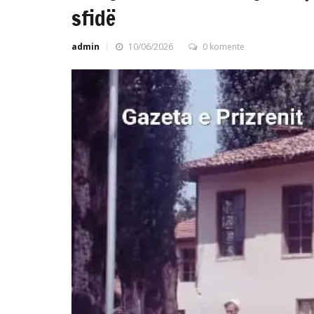
sfidë
admin
10/06/2026
0 komente