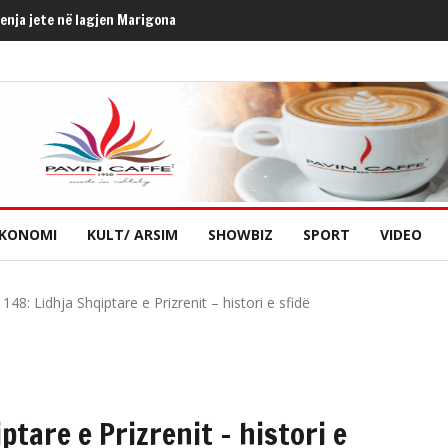
henja jete në lagjen Marigona
KONOMI
KULT/ ARSIM
SHOWBIZ
SPORT
VIDEO
i 148: Lidhja Shqiptare e Prizrenit – histori e sfidë
iptare e Prizrenit – histori e