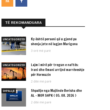
TË REKOMANDUARA
Ky është personi që u gjend pa
UNCATEGORIZED
shenja jete në lagjen Marigona
3 orë më parë
Lajm i mirë për tregun e naftës:
UNCATEGORIZED
Irani dhe Omani arrijnë marrëveshje
për Hormuzin
2 ditë më parë
Shpallje nga Majlinde Berisha dhe
SHPALLJE
AL – MOR SHPK ( 05. 08. 2026 )
2 ditë më parë