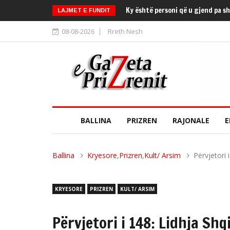
Ky është personi që u gjend pa s
LAJMET E FUNDIT
08-08-2026
Rreth Nesh
BALLINA
PRIZREN
RAJONALE
E
Ballina
Kryesore
,
Prizren
,
Kult/ Arsim
Përvjetori 
KRYESORE
PRIZREN
KULT/ ARSIM
Përvjetori i 148: Lidhja Shq