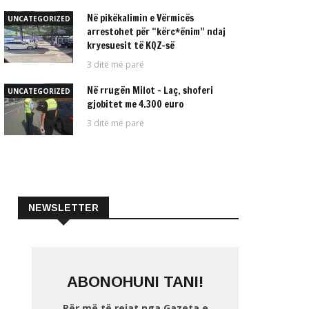
Në pikëkalimin e Vërmicës
UNCATEGORIZED
arrestohet për “kërc*ënim” ndaj
kryesuesit të KQZ-së
3 ditë më parë
Në rrugën Milot – Laç, shoferi
UNCATEGORIZED
gjobitet me 4.300 euro
3 ditë më parë
NEWSLETTER
ABONOHUNI TANI!
Për më të rejat nga Gazeta e