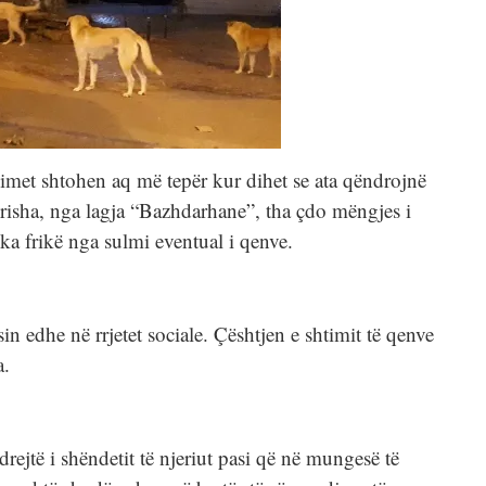
simet shtohen aq më tepër kur dihet se ata qëndrojnë
risha, nga lagja “Bazhdarhane”, tha çdo mëngjes i
 ka frikë nga sulmi eventual i qenve.
n edhe në rrjetet sociale. Çështjen e shtimit të qenve
a.
rejtë i shëndetit të njeriut pasi që në mungesë të