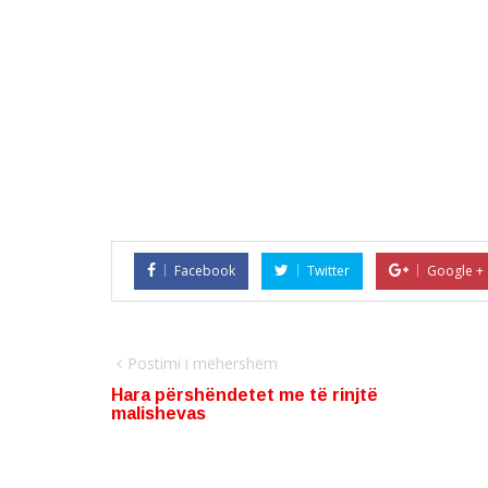
Facebook
Twitter
Google +
Postimi i mëhershëm
Hara përshëndetet me të rinjtë
malishevas