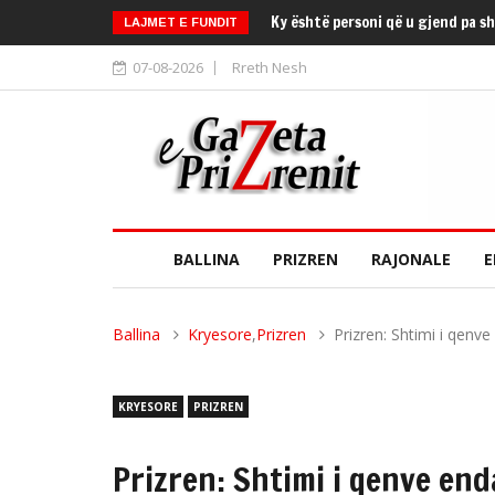
Ky është personi që u gjend pa s
LAJMET E FUNDIT
07-08-2026
Rreth Nesh
BALLINA
PRIZREN
RAJONALE
E
Ballina
Kryesore
,
Prizren
Prizren: Shtimi i qen
KRYESORE
PRIZREN
Prizren: Shtimi i qenve e