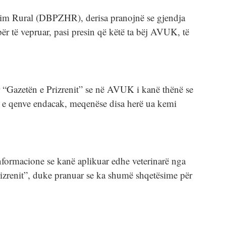
llim Rural (DBPZHR), derisa pranojnë se gjendja
për të vepruar, pasi presin që këtë ta bëj AVUK, të
 “Gazetën e Prizrenit” se në AVUK i kanë thënë se
min e qenve endacak, meqenëse disa herë ua kemi
nformacione se kanë aplikuar edhe veterinarë nga
rizrenit”, duke pranuar se ka shumë shqetësime për