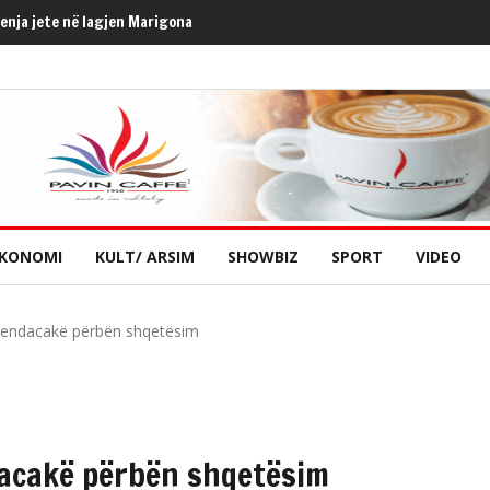
henja jete në lagjen Marigona
KONOMI
KULT/ ARSIM
SHOWBIZ
SPORT
VIDEO
ve endacakë përbën shqetësim
ndacakë përbën shqetësim