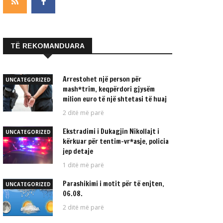
TË REKOMANDUARA
Arrestohet një person për
UNCATEGORIZED
mash*trim, keqpërdori gjysëm
milion euro të një shtetasi të huaj
2 ditë më parë
Ekstradimi i Dukagjin Nikollajt i
UNCATEGORIZED
kërkuar për tentim-vr*asje, policia
jep detaje
1 ditë më parë
Parashikimi i motit për të enjten,
UNCATEGORIZED
06.08.
2 ditë më parë