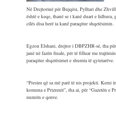
Në Drejtorinë për Bujqësi, Pylltari dhe Zhvi
është e keqe, thanë se i kanë duart e lidhura, 
cilës disa herë ia kanë paraqitur shqetësimin.
Egzon Elshani, drejtor i DBPZHR-së, tha për
janë në fazën finale, për të filluar me trajti
paraqitur shqetësimet e shumta të qytetarëve.
“Presim që sa më parë të nis projekti. Kemi i
komuna e Prizrenit”, tha ai, për “Gazetën e P
numrin e qenve.