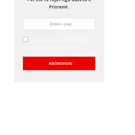
Prizrenit.
I consent to my submitted data
being collected via this form*