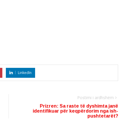
LinkedIn
Postimi i ardhshëm
Prizren: Sa raste të dyshimta janë
identifikuar për keqpërdorim nga ish-
pushtetarët?