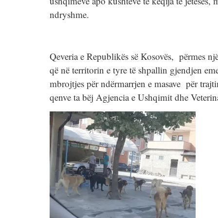
ushqimeve apo kushteve të këqija të jetesës,
ndryshme.
Qeveria e Republikës së Kosovës, përmes një
që në territorin e tyre të shpallin gjendjen em
mbrojtjes për ndërmarrjen e masave për trajti
qenve ta bëj Agjencia e Ushqimit dhe Veteri