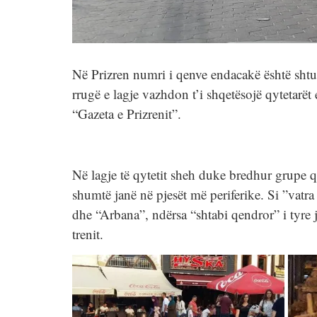
Në Prizren numri i qenve endacakë është shtu
rrugë e lagje vazhdon t’i shqetësojë qytetarët
“Gazeta e Prizrenit”.
Në lagje të qytetit sheh duke bredhur grupe 
shumtë janë në pjesët më periferike. Si ”vatr
dhe “Arbana”, ndërsa “shtabi qendror” i tyre j
trenit.