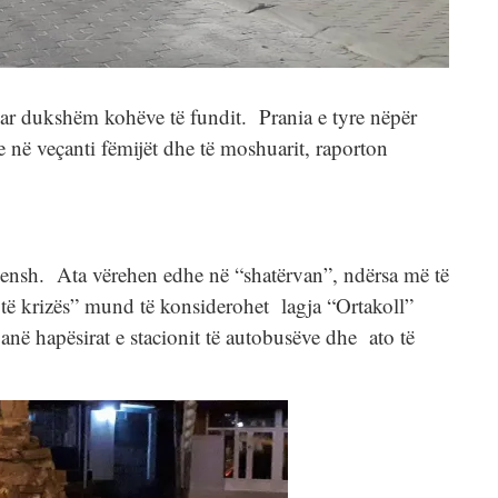
ar dukshëm kohëve të fundit. Prania e tyre nëpër
 e në veçanti fëmijët dhe të moshuarit, raporton
qensh. Ata vërehen edhe në “shatërvan”, ndërsa më të
a të krizës” mund të konsiderohet lagja “Ortakoll”
anë hapësirat e stacionit të autobusëve dhe ato të