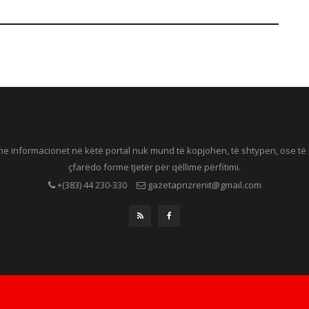
he informacionet në këtë portal nuk mund të kopjohen, të shtypen, ose t
çfarëdo forme tjetër për qëllime përfitimi.
+(383) 44 230-330
gazetaprizrenit@gmail.com