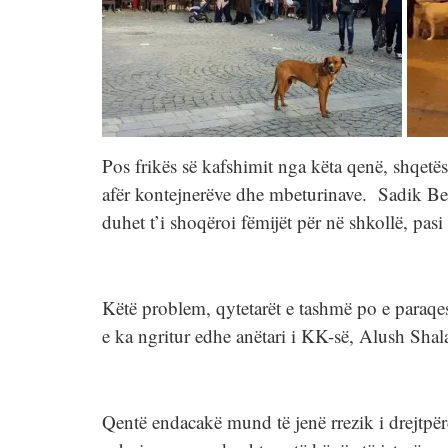
Pos frikës së kafshimit nga këta qenë, shqetë
afër kontejnerëve dhe mbeturinave. Sadik Be
duhet t’i shoqëroi fëmijët për në shkollë, pasi
Këtë problem, qytetarët e tashmë po e paraqesi
e ka ngritur edhe anëtari i KK-së, Alush Shal
Qentë endacakë mund të jenë rrezik i drejtpërd