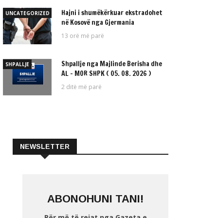
Hajni i shumëkërkuar ekstradohet
UNCATEGORIZED
në Kosovë nga Gjermania
13 orë më parë
Shpallje nga Majlinde Berisha dhe
SHPALLJE
AL – MOR SHPK ( 05. 08. 2026 )
2 ditë më parë
NEWSLETTER
ABONOHUNI TANI!
Për më të rejat nga Gazeta e