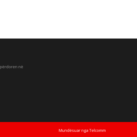
ë përdoren në
Mundësuar nga
Telcomm