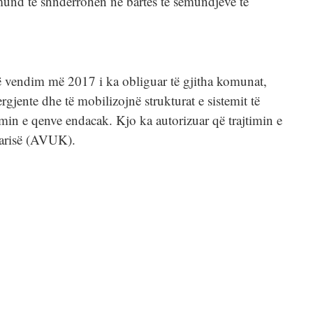
 mund të shndërrohen në bartës të sëmundjeve të
 vendim më 2017 i ka obliguar të gjitha komunat,
ergjente dhe të mobilizojnë strukturat e sistemit të
min e qenve endacak. Kjo ka autorizuar që trajtimin e
narisë (AVUK).