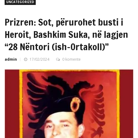
UNCATEGORIZED
Prizren: Sot, përurohet busti i
Heroit, Bashkim Suka, në lagjen
“28 Nëntori (ish-Ortakoll)”
admin
17/02/2024
0 komente