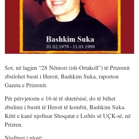
Sot, në lagjen “28 Nëntori (ish-Ortakoll”) të Prizrenit
zbulohet busti i Heroit, Bashkim Suka, raporton
Gazeta e Prizrenit.
Për përvjetorin e 16-të të shtetësisë, do të bëhet
zbulimi i bustit të Heroit të kombit, Bashkim Suka.
Këtë e kanë njoftuar Shoqatat e Luftës së UÇK-së, në
Prizren.
Njoftimi i plotë: