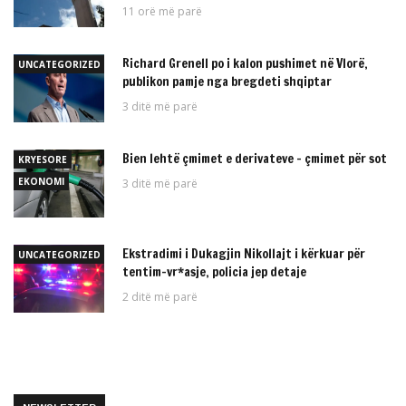
11 orë më parë
Richard Grenell po i kalon pushimet në Vlorë,
UNCATEGORIZED
publikon pamje nga bregdeti shqiptar
3 ditë më parë
Bien lehtë çmimet e derivateve – çmimet për sot
KRYESORE
EKONOMI
3 ditë më parë
Ekstradimi i Dukagjin Nikollajt i kërkuar për
UNCATEGORIZED
tentim-vr*asje, policia jep detaje
2 ditë më parë