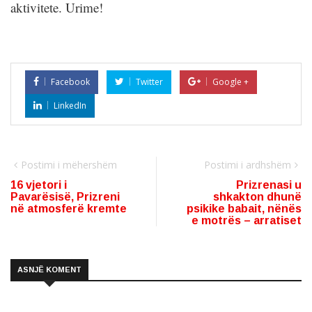
aktivitete. Urime!
Facebook
Twitter
Google +
LinkedIn
Postimi i mëhershëm
Postimi i ardhshëm
16 vjetori i
Prizrenasi u
Pavarësisë, Prizreni
shkakton dhunë
në atmosferë kremte
psikike babait, nënës
e motrës – arratiset
ASNJË KOMENT