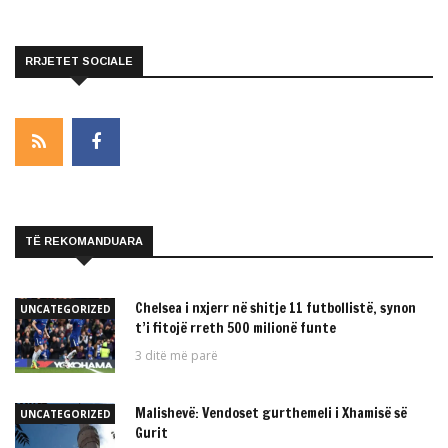
RRJETET SOCIALE
TË REKOMANDUARA
Chelsea i nxjerr në shitje 11 futbollistë, synon
UNCATEGORIZED
t’i fitojë rreth 500 milionë funte
3 ditë më parë
Malishevë: Vendoset gurthemeli i Xhamisë së
UNCATEGORIZED
Gurit