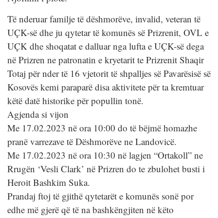
Të nderuar familje të dëshmorëve, invalid, veteran të
UÇK-së dhe ju qytetar të komunës së Prizrenit, OVL e
UÇK dhe shoqatat e dalluar nga lufta e UÇK-së dega
në Prizren ne patronatin e kryetarit te Prizrenit Shaqir
Totaj për nder të 16 vjetorit të shpalljes së Pavarësisë së
Kosovës kemi paraparë disa aktivitete për ta kremtuar
këtë datë historike për popullin tonë.
Agjenda si vijon
Me 17.02.2023 në ora 10:00 do të bëjmë homazhe
pranë varrezave të Dëshmorëve ne Landovicë.
Me 17.02.2023 në ora 10:30 në lagjen “Ortakoll” ne
Rrugën ‘Vesli Clark’ në Prizren do te zbulohet busti i
Heroit Bashkim Suka.
Prandaj ftoj të gjithë qytetarët e komunës sonë por
edhe më gjerë që të na bashkëngjiten në këto