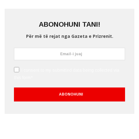
ABONOHUNI TANI!
Për më të rejat nga Gazeta e Prizrenit.
I consent to my submitted data being collected via
this form*