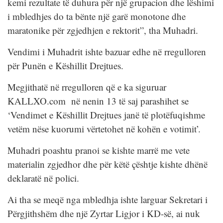
kemi rezultate të duhura për një grupacion dhe lëshimi
i mbledhjes do ta bënte një garë monotone dhe
maratonike për zgjedhjen e rektorit”, tha Muhadri.
Vendimi i Muhadrit ishte bazuar edhe në rregulloren
për Punën e Këshillit Drejtues.
Megjithatë në rregulloren që e ka siguruar
KALLXO.com në nenin 13 të saj parashihet se
‘Vendimet e Këshillit Drejtues janë të plotëfuqishme
vetëm nëse kuorumi vërtetohet në kohën e votimit’.
Muhadri poashtu pranoi se kishte marrë me vete
materialin zgjedhor dhe për këtë çështje kishte dhënë
deklaratë në polici.
Ai tha se meqë nga mbledhja ishte larguar Sekretari i
Përgjithshëm dhe një Zyrtar Ligjor i KD-së, ai nuk