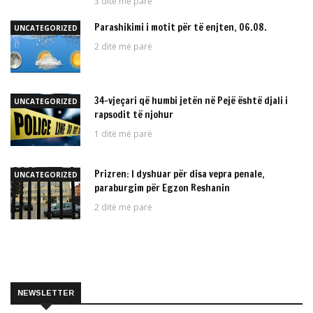
3 ditë më parë
Parashikimi i motit për të enjten, 06.08.
UNCATEGORIZED
2 ditë më parë
34-vjeçari që humbi jetën në Pejë është djali i
UNCATEGORIZED
rapsodit të njohur
1 ditë më parë
Prizren: I dyshuar për disa vepra penale,
UNCATEGORIZED
paraburgim për Egzon Reshanin
2 ditë më parë
NEWSLETTER