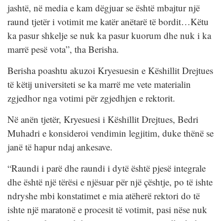
jashtë, në media e kam dëgjuar se është mbajtur një
raund tjetër i votimit me katër anëtarë të bordit…Këtu
ka pasur shkelje se nuk ka pasur kuorum dhe nuk i ka
marrë pesë vota”, tha Berisha.
Berisha poashtu akuzoi Kryesuesin e Këshillit Drejtues
të këtij universiteti se ka marrë me vete materialin
zgjedhor nga votimi për zgjedhjen e rektorit.
Në anën tjetër, Kryesuesi i Këshillit Drejtues, Bedri
Muhadri e konsideroi vendimin legjitim, duke thënë se
janë të hapur ndaj ankesave.
“Raundi i parë dhe raundi i dytë është pjesë integrale
dhe është një tërësi e njësuar për një çështje, po të ishte
ndryshe mbi konstatimet e mia atëherë rektori do të
ishte një maratonë e procesit të votimit, pasi nëse nuk