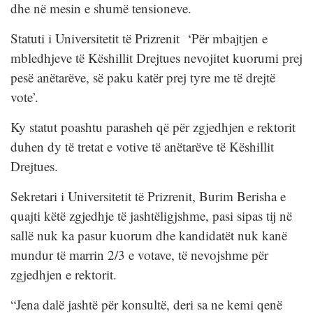
dhe në mesin e shumë tensioneve.
Statuti i Universitetit të Prizrenit ‘Për mbajtjen e
mbledhjeve të Këshillit Drejtues nevojitet kuorumi prej
pesë anëtarëve, së paku katër prej tyre me të drejtë
vote’.
Ky statut poashtu parasheh që për zgjedhjen e rektorit
duhen dy të tretat e votive të anëtarëve të Këshillit
Drejtues.
Sekretari i Universitetit të Prizrenit, Burim Berisha e
quajti këtë zgjedhje të jashtëligjshme, pasi sipas tij në
sallë nuk ka pasur kuorum dhe kandidatët nuk kanë
mundur të marrin 2/3 e votave, të nevojshme për
zgjedhjen e rektorit.
“Jena dalë jashtë për konsultë, deri sa ne kemi qenë