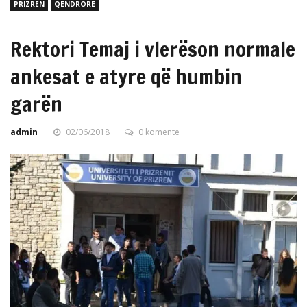
PRIZREN
QENDRORE
Rektori Temaj i vlerëson normale
ankesat e atyre që humbin
garën
admin
02/06/2018
0 komente