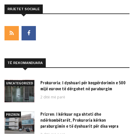
RRJETET SOCIALE
TË REKOMANDUARA
Prokuroria: I dyshuari për keqpërdorimin e 500
UNCATEGORIZED
mijë eurove të dërgohet në paraburgim
2 ditë më parë
Prizren: I kërkuar nga shteti dhe
PRIZREN
ndërkombëtarët, Prokuroria kërkon
paraburgimin e të dyshuarit për disa vepra