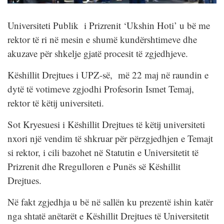
Universiteti Publik i Prizrenit ‘Ukshin Hoti’ u bë me
rektor të ri në mesin e shumë kundërshtimeve dhe
akuzave për shkelje gjatë procesit të zgjedhjeve.
Këshillit Drejtues i UPZ-së, më 22 maj në raundin e
dytë të votimeve zgjodhi Profesorin Ismet Temaj,
rektor të këtij universiteti.
Sot Kryesuesi i Këshillit Drejtues të këtij universiteti
nxori një vendim të shkruar për përzgjedhjen e Temajt
si rektor, i cili bazohet në Statutin e Universitetit të
Prizrenit dhe Rregulloren e Punës së Këshillit
Drejtues.
Në fakt zgjedhja u bë në sallën ku prezentë ishin katër
nga shtatë anëtarët e Këshillit Drejtues të Universitetit