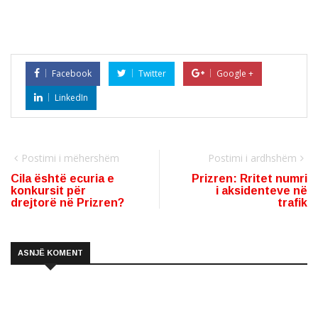
Facebook
Twitter
Google +
LinkedIn
Postimi i mëhershëm
Postimi i ardhshëm
Cila është ecuria e
Prizren: Rritet numri
konkursit për
i aksidenteve në
drejtorë në Prizren?
trafik
ASNJË KOMENT