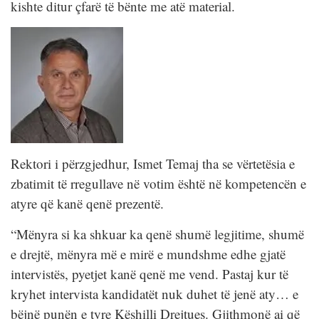
kishte ditur çfarë të bënte me atë material.
Rektori i përzgjedhur, Ismet Temaj tha se vërtetësia e
zbatimit të rregullave në votim është në kompetencën e
atyre që kanë qenë prezentë.
“Mënyra si ka shkuar ka qenë shumë legjitime, shumë
e drejtë, mënyra më e mirë e mundshme edhe gjatë
intervistës, pyetjet kanë qenë me vend. Pastaj kur të
kryhet intervista kandidatët nuk duhet të jenë aty… e
bëjnë punën e tyre Këshilli Drejtues. Gjithmonë ai që