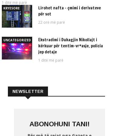
1 ditë më parë
Lirohet nafta – çmimi i derivateve
KRYESORE
për sot
22 orë më parë
Ekstradimi i Dukagjin Nikollajt i
UNCATEGORIZED
kërkuar për tentim-vr*asje, policia
jep detaje
1 ditë më parë
NEWSLETTER
ABONOHUNI TANI!
Për më të rejat nga Gazeta e