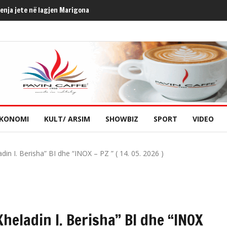
henja jete në lagjen Marigona
KONOMI
KULT/ ARSIM
SHOWBIZ
SPORT
VIDEO
din I. Berisha” BI dhe “INOX – PZ ” ( 14. 05. 2026 )
Xheladin I. Berisha” BI dhe “INOX