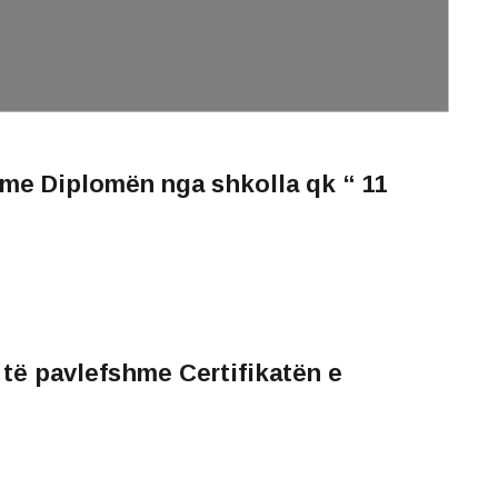
hme
Diplomën nga shkolla qk
“ 11
 të
pavlefshme Certifikatën e
2