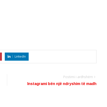
LinkedIn
Postimi i ardhshëm
Instagrami bën një ndryshim të madh