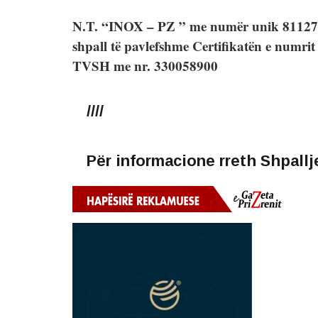
N.T. “INOX – PZ ” me numër unik 8112
shpall të pavlefshme Certifikatën e numrit 
TVSH me nr. 330058900
////
Për informacione rreth Shpallje