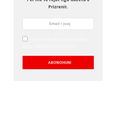
Prizrenit.
I consent to my submitted data
being collected via this form*