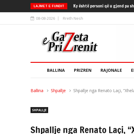
Ky është personi që u gjend pa s
LAJMET E FUNDIT
08-08-2026
Rreth Nesh
BALLINA
PRIZREN
RAJONALE
E
Ballina
Shpallje
Shpallje nga Renato Laçi, “Xhela
SHPALLJE
Shpallje nga Renato Laçi, “