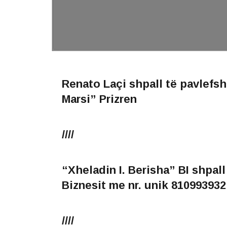
Renato Laçi shpall të
pavlefs
Marsi”
Prizren
////
“Xheladin I. Berisha” BI
shpall
Biznesit me nr. unik 81099393
////