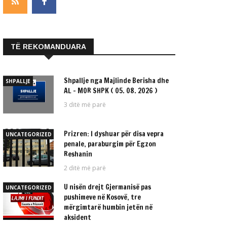
TË REKOMANDUARA
Shpallje nga Majlinde Berisha dhe
SHPALLJE
AL – MOR SHPK ( 05. 08. 2026 )
3 ditë më parë
Prizren: I dyshuar për disa vepra
UNCATEGORIZED
penale, paraburgim për Egzon
Reshanin
2 ditë më parë
U nisën drejt Gjermanisë pas
UNCATEGORIZED
pushimeve në Kosovë, tre
mërgimtarë humbin jetën në
aksident