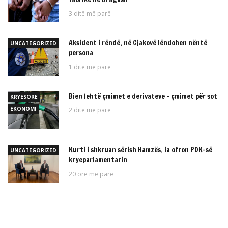
3 ditë më parë
Aksident i rëndë, në Gjakovë lëndohen nëntë
UNCATEGORIZED
persona
1 ditë më parë
Bien lehtë çmimet e derivateve – çmimet për sot
KRYESORE
EKONOMI
2 ditë më parë
Kurti i shkruan sërish Hamzës, ia ofron PDK-së
UNCATEGORIZED
kryeparlamentarin
20 orë më parë