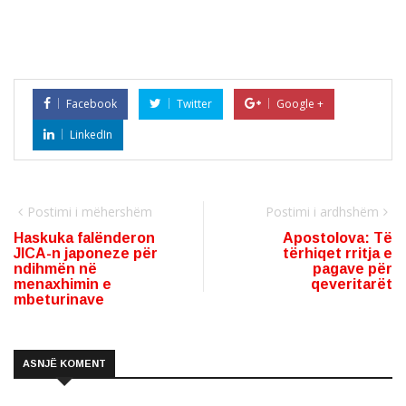
Facebook
Twitter
Google +
LinkedIn
Postimi i mëhershëm
Postimi i ardhshëm
Haskuka falënderon
Apostolova: Të
JICA-n japoneze për
tërhiqet rritja e
ndihmën në
pagave për
menaxhimin e
qeveritarët
mbeturinave
ASNJË KOMENT