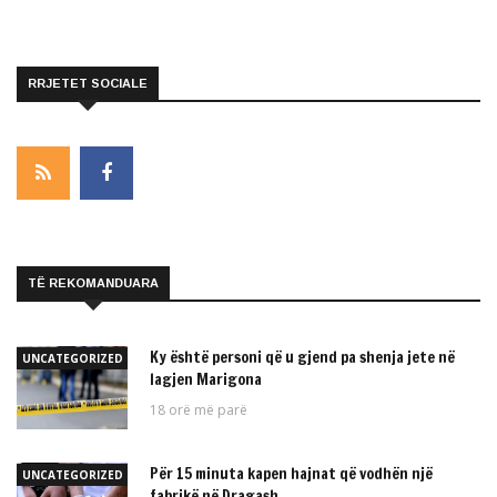
RRJETET SOCIALE
TË REKOMANDUARA
Ky është personi që u gjend pa shenja jete në
UNCATEGORIZED
lagjen Marigona
18 orë më parë
Për 15 minuta kapen hajnat që vodhën një
UNCATEGORIZED
fabrikë në Dragash