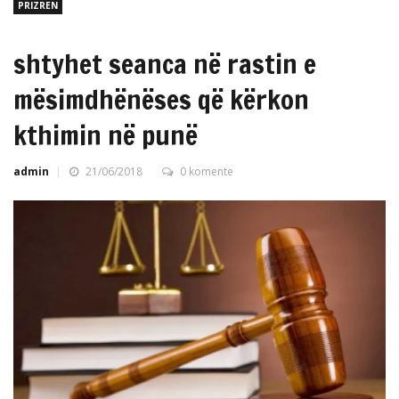
PRIZREN
shtyhet seanca në rastin e
mësimdhënëses që kërkon
kthimin në punë
admin
21/06/2018
0 komente