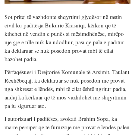
Sot pritej të vazhdonte shqyrtimi gjyqësor në rastin
civil ku paditësja Bukurie Krasniqi, kërkon që të
kthehet në vendin e punës si mësimdhënëse, mirëpo
një gjë e tillë nuk ka ndodhur, pasi që pala e paditur
ka deklaruar se nuk posedon provat mbi të cilat
bazohet padia.
Përfaqësuesi i Drejtorisë Komunale të Arsimit, Taulant
Rexhëbeqaj, ka deklaruar se nuk posedon me provat
nga shkresat e lëndës, mbi të cilat është ngritur padia,
andaj ka kërkuar që të mos vazhdohet me shqyrtimin
pa iu siguruar ato.
I autorizuari i paditëses, avokati Brahim Sopa, ka
marrë përsipër që të furnizojë me provat e lëndës palën