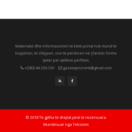
Materialet dhe informacionet në këtë portal nuk mund të
kopjohen, të shtypen, ose të përdoren në çfarëdo forme
tjetër për qëllime përfitimi.
+(383) 44 230-330
gazetaprizrenit@gmail.com
© 2018 Të gjitha të drejtat janë të rezervuara.
Mundësuar nga
Telcomm