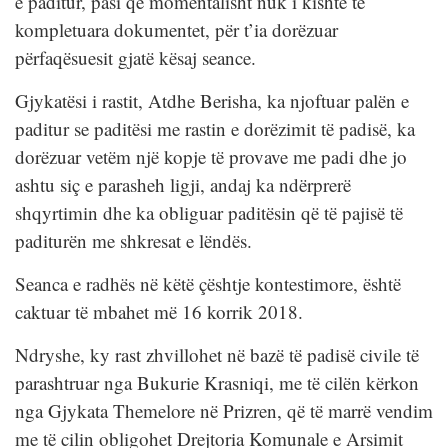
e paditur, pasi që momentalisht nuk i kishte të
kompletuara dokumentet, për t’ia dorëzuar
përfaqësuesit gjatë kësaj seance.
Gjykatësi i rastit, Atdhe Berisha, ka njoftuar palën e
paditur se paditësi me rastin e dorëzimit të padisë, ka
dorëzuar vetëm një kopje të provave me padi dhe jo
ashtu siç e parasheh ligji, andaj ka ndërprerë
shqyrtimin dhe ka obliguar paditësin që të pajisë të
paditurën me shkresat e lëndës.
Seanca e radhës në këtë çështje kontestimore, është
caktuar të mbahet më 16 korrik 2018.
Ndryshe, ky rast zhvillohet në bazë të padisë civile të
parashtruar nga Bukurie Krasniqi, me të cilën kërkon
nga Gjykata Themelore në Prizren, që të marrë vendim
me të cilin obligohet Drejtoria Komunale e Arsimit