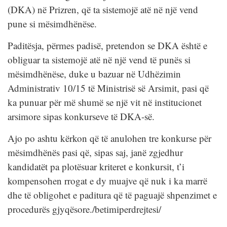
(DKA) në Prizren, që ta sistemojë atë në një vend
pune si mësimdhënëse.
Paditësja, përmes padisë, pretendon se DKA është e
obliguar ta sistemojë atë në një vend të punës si
mësimdhënëse, duke u bazuar në Udhëzimin
Administrativ 10/15 të Ministrisë së Arsimit, pasi që
ka punuar për më shumë se një vit në institucionet
arsimore sipas konkurseve të DKA-së.
Ajo po ashtu kërkon që të anulohen tre konkurse për
mësimdhënës pasi që, sipas saj, janë zgjedhur
kandidatët pa plotësuar kriteret e konkursit, t’i
kompensohen rrogat e dy muajve që nuk i ka marrë
dhe të obligohet e paditura që të paguajë shpenzimet e
procedurës gjyqësore./betimiperdrejtesi/