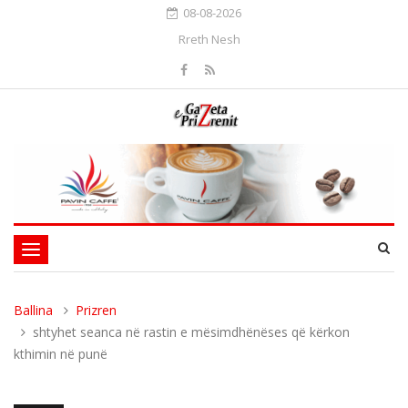
08-08-2026
Rreth Nesh
Toggle
navigation
Ballina
Prizren
shtyhet seanca në rastin e mësimdhënëses që kërkon
kthimin në punë