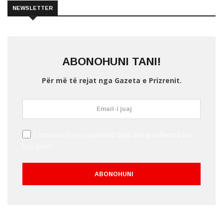
NEWSLETTER
ABONOHUNI TANI!
Për më të rejat nga Gazeta e Prizrenit.
I consent to my submitted data being collected via
this form*