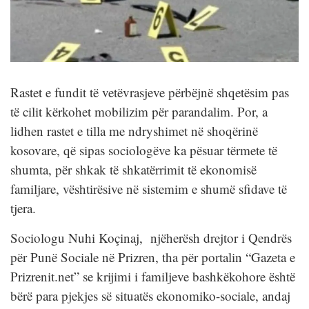
Rastet e fundit të vetëvrasjeve përbëjnë shqetësim pas
të cilit kërkohet mobilizim për parandalim. Por, a
lidhen rastet e tilla me ndryshimet në shoqërinë
kosovare, që sipas sociologëve ka pësuar tërmete të
shumta, për shkak të shkatërrimit të ekonomisë
familjare, vështirësive në sistemim e shumë sfidave të
tjera.
Sociologu Nuhi Koçinaj, njëherësh drejtor i Qendrës
për Punë Sociale në Prizren, tha për portalin “Gazeta e
Prizrenit.net” se krijimi i familjeve bashkëkohore është
bërë para pjekjes së situatës ekonomiko-sociale, andaj