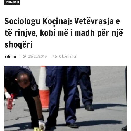
PRIZREN
Sociologu Koçinaj: Vetëvrasja e
të rinjve, kobi më i madh për një
shoqëri
admin
29/05/2018
0 komente