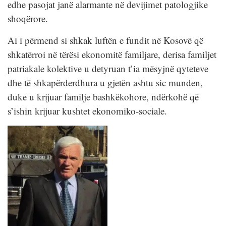
edhe pasojat janë alarmante në devijimet patologjike
shoqërore.
Ai i përmend si shkak luftën e fundit në Kosovë që
shkatërroi në tërësi ekonomitë familjare, derisa familjet
patriakale kolektive u detyruan t’ia mësyjnë qyteteve
dhe të shkapërderdhura u gjetën ashtu sic munden,
duke u krijuar familje bashkëkohore, ndërkohë që
s’ishin krijuar kushtet ekonomiko-sociale.