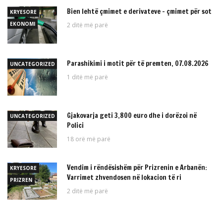
Bien lehtë çmimet e derivateve – çmimet për sot
KRYESORE
EKONOMI
2 ditë më parë
Parashikimi i motit për të premten, 07.08.2026
UNCATEGORIZED
1 ditë më parë
Gjakovarja geti 3,800 euro dhe i dorëzoi në
UNCATEGORIZED
Polici
18 orë më parë
Vendim i rëndësishëm për Prizrenin e Arbanën:
KRYESORE
Varrimet zhvendosen në lokacion të ri
PRIZREN
2 ditë më parë