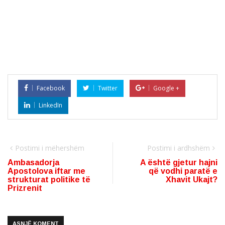
Facebook
Twitter
Google +
LinkedIn
Postimi i mëhershëm
Postimi i ardhshëm
Ambasadorja
A është gjetur hajni
Apostolova iftar me
që vodhi paratë e
strukturat politike të
Xhavit Ukajt?
Prizrenit
ASNJË KOMENT