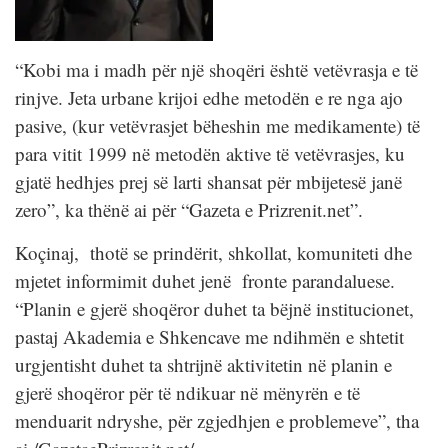
“Kobi ma i madh për një shoqëri është vetëvrasja e të
rinjve. Jeta urbane krijoi edhe metodën e re nga ajo
pasive, (kur vetëvrasjet bëheshin me medikamente) të
para vitit 1999 në metodën aktive të vetëvrasjes, ku
gjatë hedhjes prej së larti shansat për mbijetesë janë
zero”, ka thënë ai për “Gazeta e Prizrenit.net”.
Koçinaj, thotë se prindërit, shkollat, komuniteti dhe
mjetet informimit duhet jenë fronte parandaluese.
“Planin e gjerë shoqëror duhet ta bëjnë institucionet,
pastaj Akademia e Shkencave me ndihmën e shtetit
urgjentisht duhet ta shtrijnë aktivitetin në planin e
gjerë shoqëror për të ndikuar në mënyrën e të
menduarit ndryshe, për zgjedhjen e problemeve”, tha