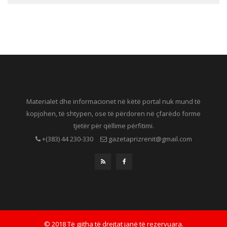
Materialet dhe informacionet në këtë portal nuk mund të
kopjohen, të shtypen, ose të përdoren në çfarëdo forme
tjetër për qëllime përfitimi.
+(383) 44 230-330
gazetaprizrenit@gmail.com
© 2018 Të gjitha të drejtat janë të rezervuara.