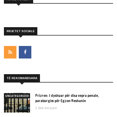
RRJETET SOCIALE
TË REKOMANDUARA
Prizren: I dyshuar për disa vepra penale,
UNCATEGORIZED
paraburgim për Egzon Reshanin
2 ditë më parë