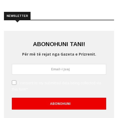
NEWSLETTER
ABONOHUNI TANI!
Për më të rejat nga Gazeta e Prizrenit.
I consent to my submitted data being collected via
this form*