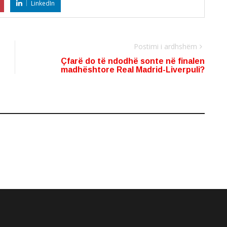
LinkedIn
Postimi i ardhshëm
Çfarë do të ndodhë sonte në finalen
madhështore Real Madrid-Liverpuli?