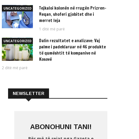
Tejkaloi kolonën në rrugën Prizren-
UNCATEGORIZED
Reqan, shoferi gjobitet dhe i
merret leja
1 ditë më parë
Dalin rezultatet e analizave: Vaj
UNCATEGORIZED
palme i padeklaruar në 46 produkte
të qumështit të kompanive në
Kosovë
2 ditë më parë
NEWSLETTER
ABONOHUNI TANI!
Për më të rejat nga Gazeta e