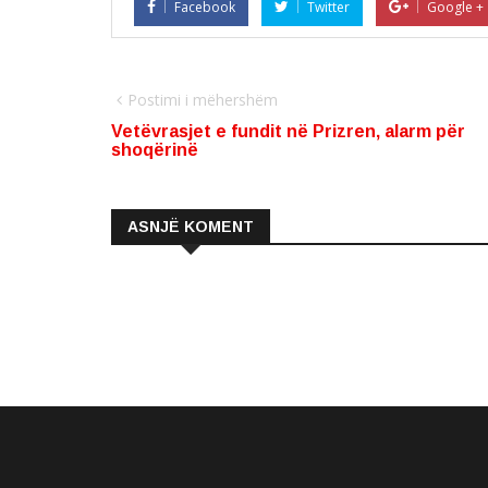
Facebook
Twitter
Google +
Postimi i mëhershëm
Vetëvrasjet e fundit në Prizren, alarm për
shoqërinë
ASNJË KOMENT