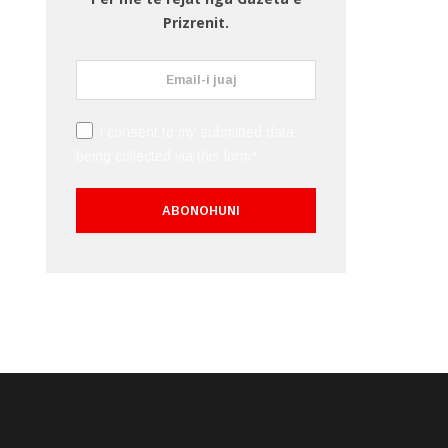
Prizrenit.
I consent to my submitted data
being collected via this form*