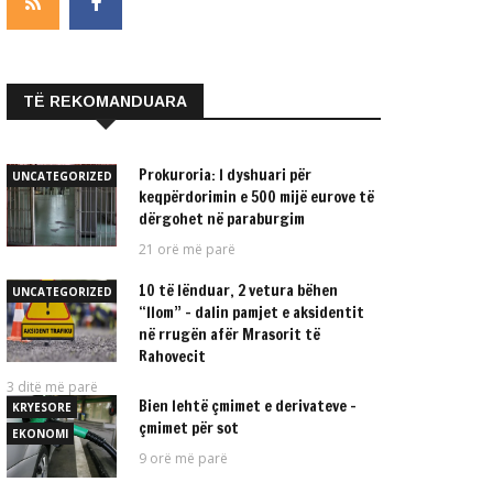
TË REKOMANDUARA
Prokuroria: I dyshuari për
UNCATEGORIZED
keqpërdorimin e 500 mijë eurove të
dërgohet në paraburgim
21 orë më parë
10 të lënduar, 2 vetura bëhen
UNCATEGORIZED
“llom” – dalin pamjet e aksidentit
në rrugën afër Mrasorit të
Rahovecit
3 ditë më parë
Bien lehtë çmimet e derivateve –
KRYESORE
çmimet për sot
EKONOMI
9 orë më parë