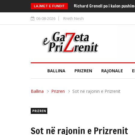
Richard Grenell po i kalon pushi
LAJMET E FUNDIT
06-08-2026
Rreth Nesh
BALLINA
PRIZREN
RAJONALE
E
Ballina
Prizren
Sot në rajonin e Prizrenit
PRIZREN
Sot në rajonin e Prizrenit