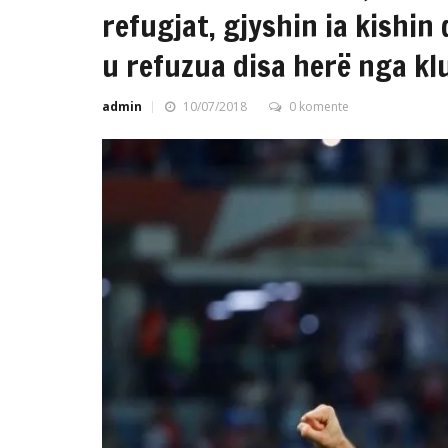
refugjat, gjyshin ia kishin 
u refuzua disa herë nga kl
admin
10/07/2018
0 komente