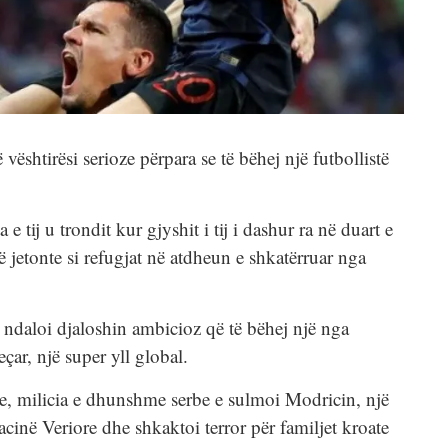
shtirësi serioze përpara se të bëhej një futbollistë
e tij u trondit kur gjyshit i tij i dashur ra në duart e
ë jetonte si refugjat në atdheun e shkatërruar nga
 e ndaloi djaloshin ambicioz që të bëhej një nga
eçar, një super yll global.
e, milicia e dhunshme serbe e sulmoi Modricin, një
cinë Veriore dhe shkaktoi terror për familjet kroate