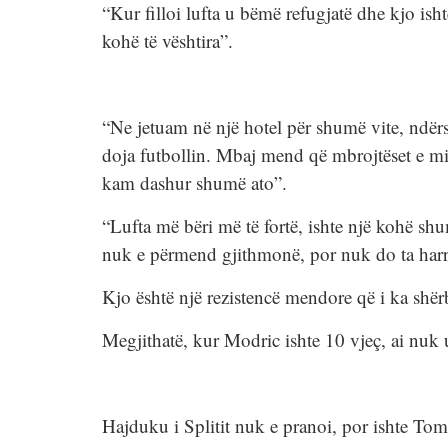
“Kur filloi lufta u bëmë refugjatë dhe kjo ish
kohë të vështira”.
“Ne jetuam në një hotel për shumë vite, ndërs
doja futbollin. Mbaj mend që mbrojtëset e mia
kam dashur shumë ato”.
“Lufta më bëri më të fortë, ishte një kohë sh
nuk e përmend gjithmonë, por nuk do ta harro
Kjo është një rezistencë mendore që i ka shërby
Megjithatë, kur Modric ishte 10 vjeç, ai nuk 
Hajduku i Splitit nuk e pranoi, por ishte Tomi