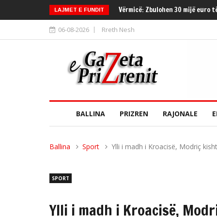
Vërmicë: Zbulohen 30 mijë euro t
LAJMET E FUNDIT
06-08-2026
Rreth Nesh
BALLINA
PRIZREN
RAJONALE
E
Ballina
Sport
Ylli i madh i Kroacisë, Modriç kish
SPORT
Ylli i madh i Kroacisë, Modr