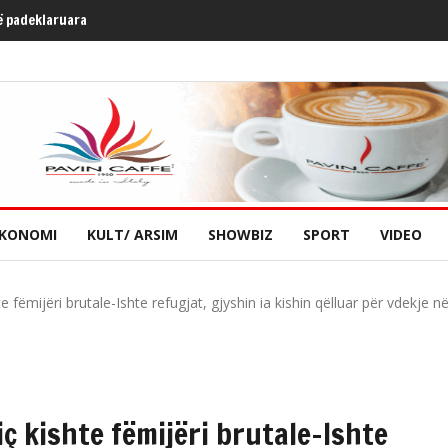
ë padeklaruara
KONOMI
KULT/ ARSIM
SHOWBIZ
SPORT
VIDEO
te fëmijëri brutale-Ishte refugjat, gjyshin ia kishin qëlluar për vdekje 
iç kishte fëmijëri brutale-Ishte