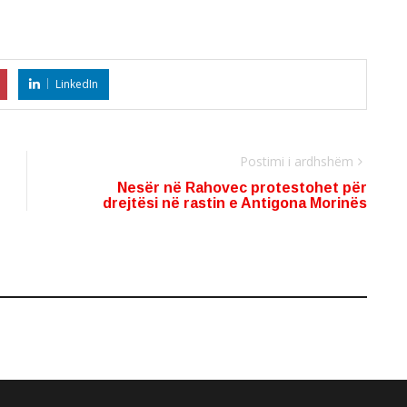
LinkedIn
Postimi i ardhshëm
Nesër në Rahovec protestohet për
drejtësi në rastin e Antigona Morinës