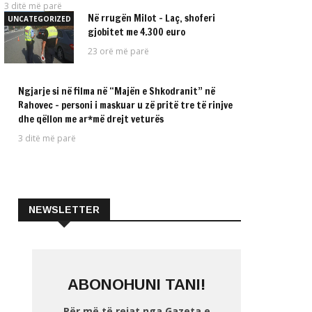
3 ditë më parë
Në rrugën Milot – Laç, shoferi
UNCATEGORIZED
gjobitet me 4.300 euro
23 orë më parë
Ngjarje si në filma në “Majën e Shkodranit” në
UNCATEGORIZED
Rahovec – personi i maskuar u zë pritë tre të rinjve
dhe qëllon me ar*më drejt veturës
3 ditë më parë
NEWSLETTER
ABONOHUNI TANI!
Për më të rejat nga Gazeta e