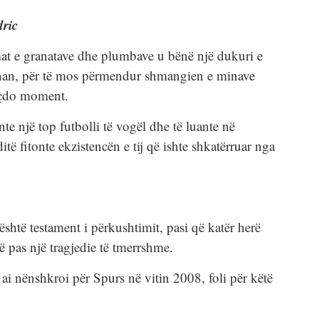
dric
mat e granatave dhe plumbave u bënë një dukuri e
inan, për të mos përmendur shmangien e minave
 çdo moment.
e një top futbolli të vogël dhe të luante në
të fitonte ekzistencën e tij që ishte shkatërruar nga
 është testament i përkushtimit, pasi që katër herë
të pas një tragjedie të tmerrshme.
ur ai nënshkroi për Spurs në vitin 2008, foli për këtë