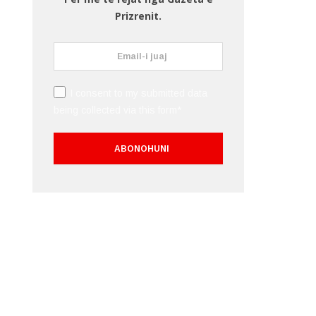
Prizrenit.
I consent to my submitted data
being collected via this form*