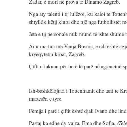
Zadar, e mori në prova te Dinamo Zagreb.
Nga aty talenti i tij lulëzoi, ku kaloi te Tot
shtyllë e këtij klubi dhe një nga futbollistët 
Jeta e tij personale nuk mund të ishte shumë 
Ai u martua me Vanja Bosnic, e cili është agje
kryeqytetin kroat, Zagreb.
Çifti u takuan për herë të parë në agjencinë 
Ish-bashkëlojtari i Tottenhamit dhe tani te K
martesën e tyre.
Fëmija i parë i çiftit është djali Ivano dhe lind
Pastaj ka edhe dy vajza, Ema dhe Sofja.
/Tel