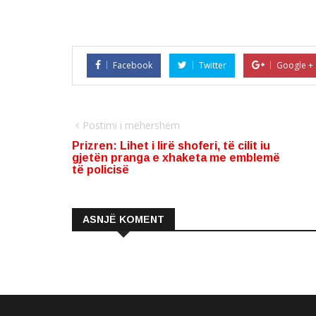
Facebook
Twitter
Google +
Postimi i mëhershëm
Prizren: Lihet i lirë shoferi, të cilit iu
gjetën pranga e xhaketa me emblemë
të policisë
ASNJË KOMENT