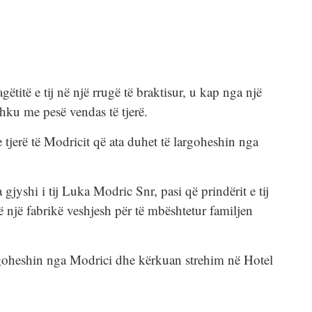
gëtitë e tij në një rrugë të braktisur, u kap nga një
hku me pesë vendas të tjerë.
e tjerë të Modricit që ata duhet të largoheshin nga
 gjyshi i tij Luka Modric Snr, pasi që prindërit e tij
 një fabrikë veshjesh për të mbështetur familjen
 largoheshin nga Modrici dhe kërkuan strehim në Hotel