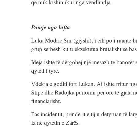
që nuk kishin ikur nga vendlindja.
Pamje nga lufta
Luka Modric Snr (gjyshi), i cili po i ruante ba
grup serbësh ku u ekzekutua brutalisht së bas
Ideja ishte të dërgohej një mesazh te banorët 
qyteti i tyre.
Vdekja e goditi fort Lukan. Ai ishte rritur nga
Stipe dhe Radojka punonin për orë të gjata në
financiarisht.
Pas incidentit, prindërit e tij u detyruan të
Iz në qytetin e Zarës.