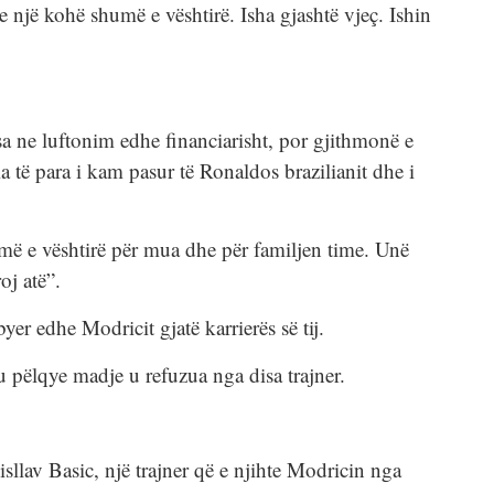
te një kohë shumë e vështirë. Isha gjashtë vjeç. Ishin
a ne luftonim edhe financiarisht, por gjithmonë e
 të para i kam pasur të Ronaldos brazilianit dhe i
umë e vështirë për mua dhe për familjen time. Unë
j atë”.
er edhe Modricit gjatë karrierës së tij.
u pëlqye madje u refuzua nga disa trajner.
sllav Basic, një trajner që e njihte Modricin nga