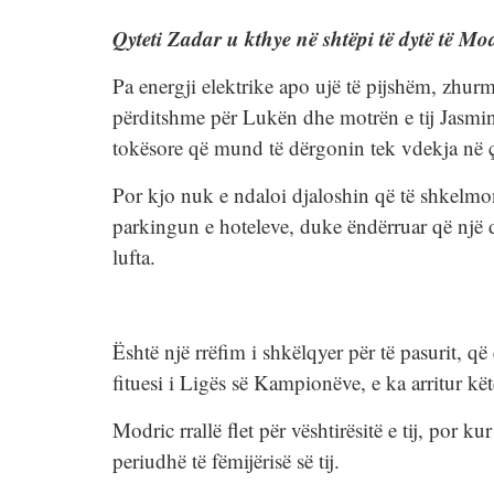
Qyteti Zadar u kthye në shtëpi të dytë të Mo
Pa energji elektrike apo ujë të pijshëm, zhur
përditshme për Lukën dhe motrën e tij Jasm
tokësore që mund të dërgonin tek vdekja në
Por kjo nuk e ndaloi djaloshin që të shkelmont
parkingun e hoteleve, duke ëndërruar që një di
lufta.
Është një rrëfim i shkëlqyer për të pasurit, që
fituesi i Ligës së Kampionëve, e ka arritur kë
Modric rrallë flet për vështirësitë e tij, por k
periudhë të fëmijërisë së tij.