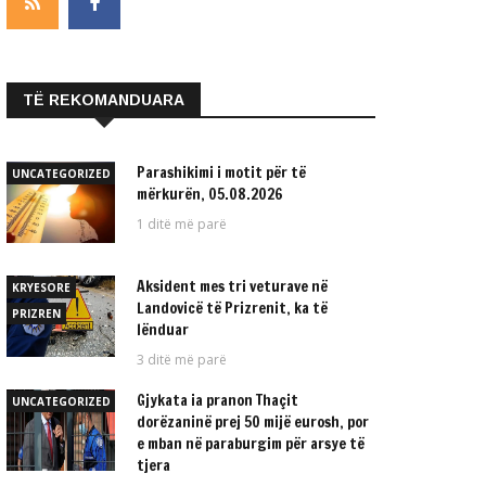
TË REKOMANDUARA
Parashikimi i motit për të
UNCATEGORIZED
mërkurën, 05.08.2026
1 ditë më parë
Aksident mes tri veturave në
KRYESORE
Landovicë të Prizrenit, ka të
PRIZREN
lënduar
3 ditë më parë
Gjykata ia pranon Thaçit
UNCATEGORIZED
dorëzaninë prej 50 mijë eurosh, por
e mban në paraburgim për arsye të
tjera