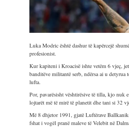
Luka Modric është dashur të kapërcejë shumë vë
profesionist.
Kur kapiteni i Kroacisë ishte vetëm 6 vjeç, jeta 
banditëve militantë serb, ndërsa ai u detyrua t
lufta.
Por, pavarësisht vështirësive të tilla, kjo nuk
lojtarët më të mirë të planetit dhe tani si 32 vj
Më 8 dhjetor 1991, gjatë Luftërave Ballkanik
fshat i vogël pranë maleve të Velebit në Dalma