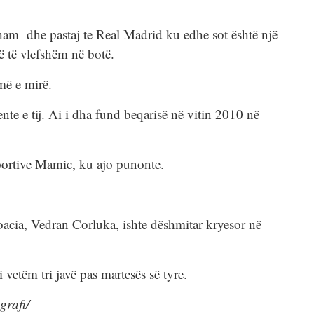
tenham dhe pastaj te Real Madrid ku edhe sot është një
më të vlefshëm në botë.
më e mirë.
nte e tij. Ai i dha fund beqarisë në vitin 2010 në
sportive Mamic, ku ajo punonte.
roacia, Vedran Corluka, ishte dëshmitar kryesor në
i vetëm tri javë pas martesës së tyre.
egrafi/