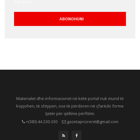
this form*
Materialet dhe informacionet në këtë portal nuk mund të
kopjohen, të shtypen, ose të përdoren në çfarëdo forme
tjetër për qëllime përfitimi.
+(383) 44 230-330
gazetaprizrenit@gmail.com