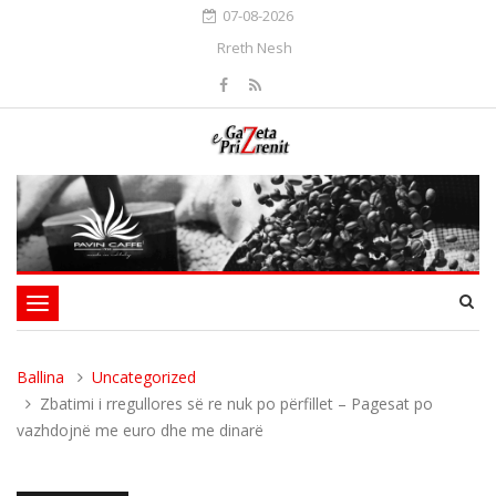
07-08-2026
Rreth Nesh
Toggle
navigation
Ballina
Uncategorized
Zbatimi i rregullores së re nuk po përfillet – Pagesat po
vazhdojnë me euro dhe me dinarë