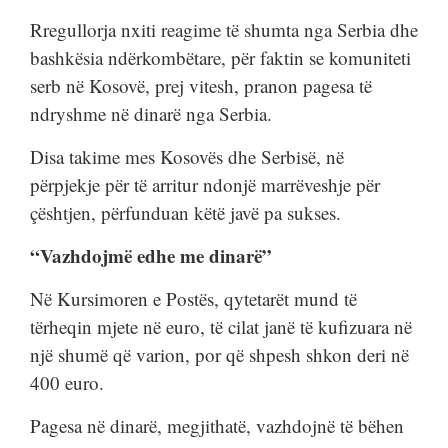
Rregullorja nxiti reagime të shumta nga Serbia dhe
bashkësia ndërkombëtare, për faktin se komuniteti
serb në Kosovë, prej vitesh, pranon pagesa të
ndryshme në dinarë nga Serbia.
Disa takime mes Kosovës dhe Serbisë, në
përpjekje për të arritur ndonjë marrëveshje për
çështjen, përfunduan këtë javë pa sukses.
“Vazhdojmë edhe me dinarë”
Në Kursimoren e Postës, qytetarët mund të
tërheqin mjete në euro, të cilat janë të kufizuara në
një shumë që varion, por që shpesh shkon deri në
400 euro.
Pagesa në dinarë, megjithatë, vazhdojnë të bëhen