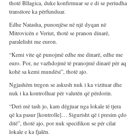
thotë Bllagica, duke konfirmuar se e di se periudha
transitore ka përfunduar.
Edhe Natasha, punonjëse në një dyqan në
Mitrovicën e Veriut, thotë se pranon dinarë,
paralelisht me euron.
“Kemi vite që punojmë edhe me dinarë, edhe me
euro. Por, ne vazhdojmë të pranojmë dinarë për aq
kohë sa kemi mundësi”, thotë ajo.
Ngjashëm tregon se askush nuk i ka vizituar dhe
nuk i ka kontrolluar për valutën që përdorin.
“Deri më tash jo, kam dëgjuar nga lokale të tjera
që ka pasur [kontrolle]… Sigurisht që i presim çdo
ditë”, thotë ajo, por nuk specifikon se për cilat
lokale e ka fjalën.