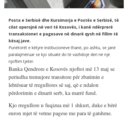
Posta e Serbisë dhe Kursimorja e Postës e Serbisë, të
cilat operojnë në veri të Kosovës, i kanë ndërprerë
transaksionet e pagesave në dinarë qysh në fillim të
kësaj jave.
Punëtorët e këtyre institucioneve thanë, po ashtu, se janë
paralajmëruar se kjo situatë do të vazhdojë deri në një
njoftim tjetër.
Banka Qendrore e Kosovës njoftoi më 13 maj se
periudha tremujore transitore për zbatimin e
lehtësuar të rregullores së saj, që e ndalon
përdorimin e dinarit serb, ka marrë fund.
Kjo rregullore u fuqizua më 1 shkurt, duke e bërë
euron mjet të vetme pagese me para të gatshme.