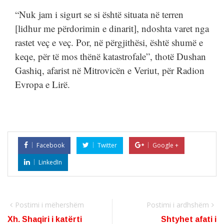
“Nuk jam i sigurt se si është situata në terren
[lidhur me përdorimin e dinarit], ndoshta varet nga
rastet veç e veç. Por, në përgjithësi, është shumë e
keqe, për të mos thënë katastrofale”, thotë Dushan
Gashiq, afarist në Mitrovicën e Veriut, për Radion
Evropa e Lirë.
Facebook
Twitter
Google +
LinkedIn
Postimi i mëhershëm
Postimi i ardhshëm
Xh. Shaqiri i katërti
Shtyhet afati i