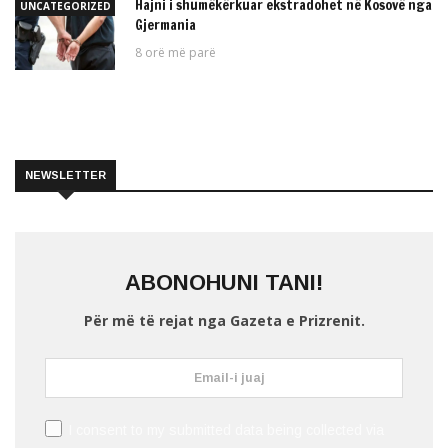
Hajni i shumëkërkuar ekstradohet në Kosovë nga
UNCATEGORIZED
Gjermania
8 orë më parë
NEWSLETTER
ABONOHUNI TANI!
Për më të rejat nga Gazeta e Prizrenit.
I consent to my submitted data being collected via