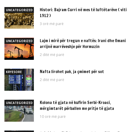
Histori: Bajram Curri në mes të luftëtarëve ( viti
UNCATEGORIZED
1912 )
3 orë më parë
Lajm i mirë për tregun e naftës: Irani dhe Omani
UNCATEGORIZED
arrijnë marrëveshje për Hormuzin
2 ditë më parë
Nafta lirohet pak, ja çmimet për sot
KRYESORE
2 ditë më parë
Kolona të gjata në kufirin Serbi–Kroaci,
UNCATEGORIZED
mërgimtarët përballen me pritje të gjata
10 orë më parë