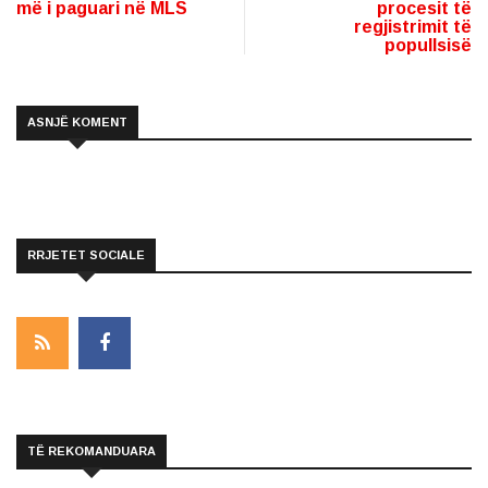
më i paguari në MLS
procesit të
regjistrimit të
popullsisë
ASNJË KOMENT
RRJETET SOCIALE
TË REKOMANDUARA