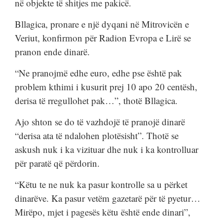
në objekte të shitjes me pakicë.
Bllagica, pronare e një dyqani në Mitrovicën e
Veriut, konfirmon për Radion Evropa e Lirë se
pranon ende dinarë.
“Ne pranojmë edhe euro, edhe pse është pak
problem kthimi i kusurit prej 10 apo 20 centësh,
derisa të rregullohet pak…”, thotë Bllagica.
Ajo shton se do të vazhdojë të pranojë dinarë
“derisa ata të ndalohen plotësisht”. Thotë se
askush nuk i ka vizituar dhe nuk i ka kontrolluar
për paratë që përdorin.
“Këtu te ne nuk ka pasur kontrolle sa u përket
dinarëve. Ka pasur vetëm gazetarë për të pyetur…
Mirëpo, mjet i pagesës këtu është ende dinari”,