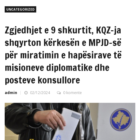
UNCATEGORIZED
Zgjedhjet e 9 shkurtit, KQZ-ja
shqyrton kërkesën e MPJD-së
për miratimin e hapësirave të
misioneve diplomatike dhe
posteve konsullore
admin
02/12/2024
0 komente