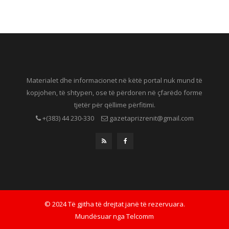
Materialet dhe informacionet në këtë portal nuk mund të
kopjohen, të shtypen, ose të përdoren në çfarëdo forme
tjetër për qëllime përfitimi.
+(383) 44 230-330
gazetaprizrenit@gmail.com
© 2024 Të gjitha të drejtat janë të rezervuara.
Mundësuar nga
Telcomm