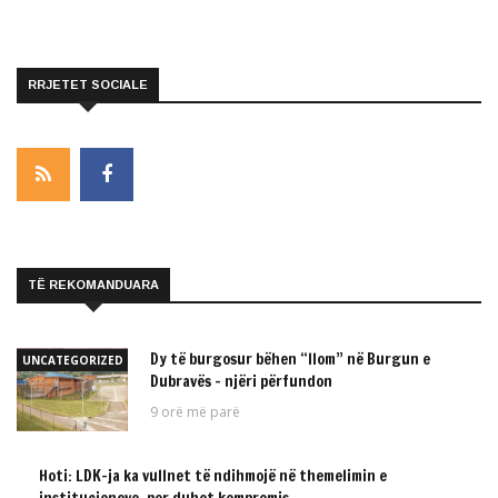
RRJETET SOCIALE
TË REKOMANDUARA
Dy të burgosur bëhen “llom” në Burgun e
UNCATEGORIZED
Dubravës – njëri përfundon
9 orë më parë
Hoti: LDK-ja ka vullnet të ndihmojë në themelimin e
UNCATEGORIZED
institucioneve, por duhet kompromis