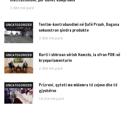
3 ditë më parë
Tentim-kontrabandimi në Qafë Prush, Dogana
UNCATEGORIZED
sekuestron qindra produkte
3 ditë më parë
Kurti i shkruan sërish Hamzës, ia ofron PDK-së
UNCATEGORIZED
kryeparlamentarin
2 ditë më parë
Prizreni, qyteti me mbiemra të zejeve dhe të
UNCATEGORIZED
gjyshërve
16 orë më parë