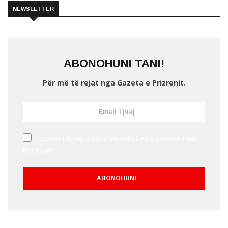
NEWSLETTER
ABONOHUNI TANI!
Për më të rejat nga Gazeta e Prizrenit.
I consent to my submitted data being collected via
this form*