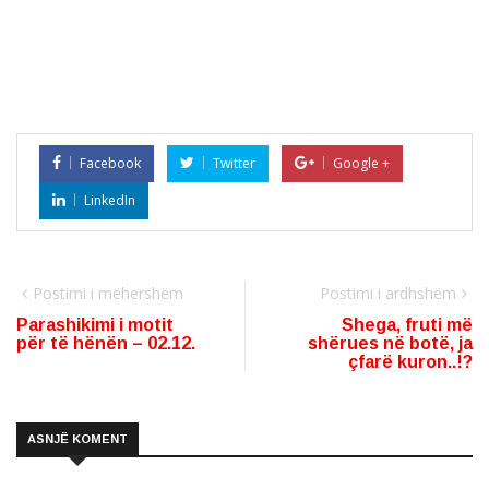
Facebook
Twitter
Google +
LinkedIn
Postimi i mëhershëm
Postimi i ardhshëm
Parashikimi i motit
Shega, fruti më
për të hënën – 02.12.
shërues në botë, ja
çfarë kuron..!?
ASNJË KOMENT