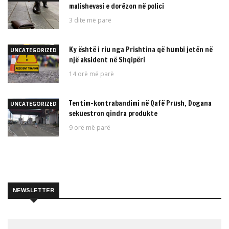
malishevasi e dorëzon në polici
3 ditë më parë
Ky është i riu nga Prishtina që humbi jetën në
UNCATEGORIZED
një aksident në Shqipëri
14 orë më parë
Tentim-kontrabandimi në Qafë Prush, Dogana
UNCATEGORIZED
sekuestron qindra produkte
9 orë më parë
NEWSLETTER