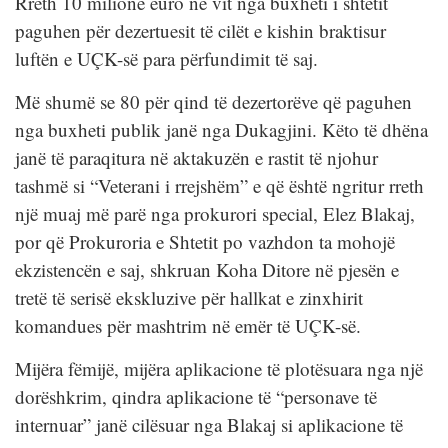
Rreth 10 milionë euro në vit nga buxheti i shtetit
paguhen për dezertuesit të cilët e kishin braktisur
luftën e UÇK-së para përfundimit të saj.
Më shumë se 80 për qind të dezertorëve që paguhen
nga buxheti publik janë nga Dukagjini. Këto të dhëna
janë të paraqitura në aktakuzën e rastit të njohur
tashmë si “Veterani i rrejshëm” e që është ngritur rreth
një muaj më parë nga prokurori special, Elez Blakaj,
por që Prokuroria e Shtetit po vazhdon ta mohojë
ekzistencën e saj, shkruan Koha Ditore në pjesën e
tretë të serisë ekskluzive për hallkat e zinxhirit
komandues për mashtrim në emër të UÇK-së.
Mijëra fëmijë, mijëra aplikacione të plotësuara nga një
dorëshkrim, qindra aplikacione të “personave të
internuar” janë cilësuar nga Blakaj si aplikacione të