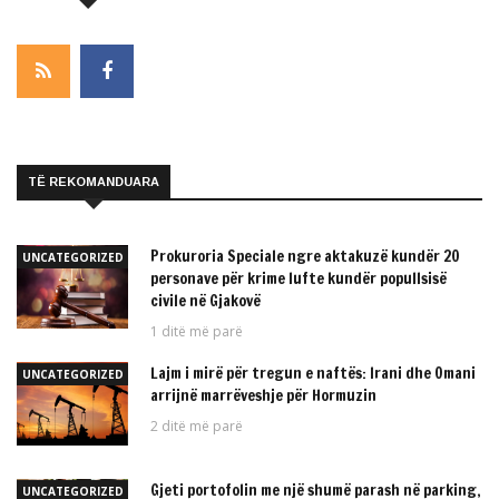
TË REKOMANDUARA
Prokuroria Speciale ngre aktakuzë kundër 20
UNCATEGORIZED
personave për krime lufte kundër popullsisë
civile në Gjakovë
1 ditë më parë
Lajm i mirë për tregun e naftës: Irani dhe Omani
UNCATEGORIZED
arrijnë marrëveshje për Hormuzin
2 ditë më parë
Gjeti portofolin me një shumë parash në parking,
UNCATEGORIZED