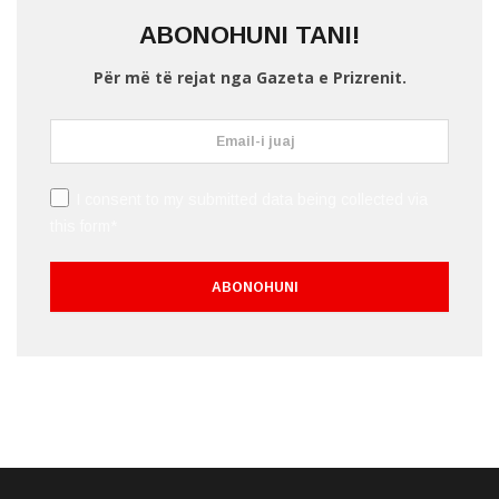
ABONOHUNI TANI!
Për më të rejat nga Gazeta e Prizrenit.
I consent to my submitted data being collected via
this form*