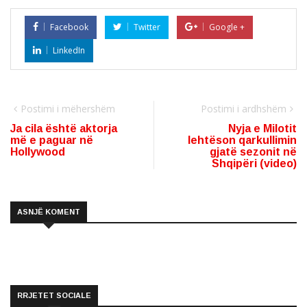
Facebook
Twitter
Google +
LinkedIn
Postimi i mëhershëm
Postimi i ardhshëm
Ja cila është aktorja
Nyja e Milotit
më e paguar në
lehtëson qarkullimin
Hollywood
gjatë sezonit në
Shqipëri (video)
ASNJË KOMENT
RRJETET SOCIALE