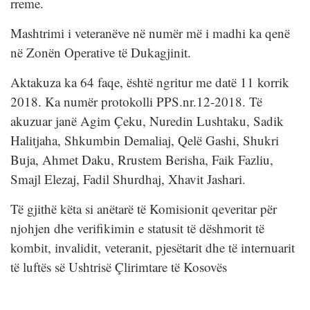
rreme.
Mashtrimi i veteranëve në numër më i madhi ka qenë
në Zonën Operative të Dukagjinit.
Aktakuza ka 64 faqe, është ngritur me datë 11 korrik
2018. Ka numër protokolli PPS.nr.12-2018. Të
akuzuar janë Agim Çeku, Nuredin Lushtaku, Sadik
Halitjaha, Shkumbin Demaliaj, Qelë Gashi, Shukri
Buja, Ahmet Daku, Rrustem Berisha, Faik Fazliu,
Smajl Elezaj, Fadil Shurdhaj, Xhavit Jashari.
Të gjithë këta si anëtarë të Komisionit qeveritar për
njohjen dhe verifikimin e statusit të dëshmorit të
kombit, invalidit, veteranit, pjesëtarit dhe të internuarit
të luftës së Ushtrisë Çlirimtare të Kosovës